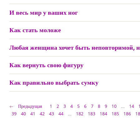
И весь мир у ваших ног
Как стать моложе
Любая женщина хочет быть неповторимой, н
Как вернуть свою фигуру
Как правильно выбрать сумку
Предыдущая
1
2
3
4
5
6
7
8
9
10
...
14
39
40
41
42
43
44
...
182
183
184
185
186
1