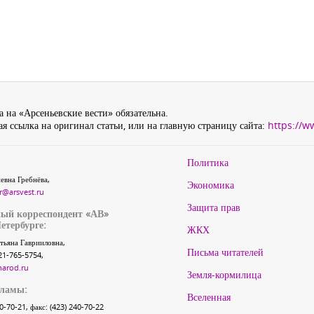
 на «Арсеньевские вести» обязательна.
я ссылка на оригинал статьи, или на главную страницу сайта:
https://w
Политика
евна Гребнёва,
Экономика
r@arsvest.ru
Защита прав
ый корреспондент «АВ»
етербурге:
ЖКХ
тьяна Гаврииловна,
Письма читателей
21-765-5754,
narod.ru
Земля-кормилица
кламы:
Вселенная
40-70-21, факс: (423) 240-70-22