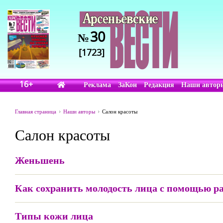
30
№
[1723]
16+
Реклама
ЗаКон
Редакция
Наши автор
Главная страница
Наши авторы
Салон красоты
Салон красоты
Женьшень
Как сохранить молодость лица с помощью р
Типы кожи лица