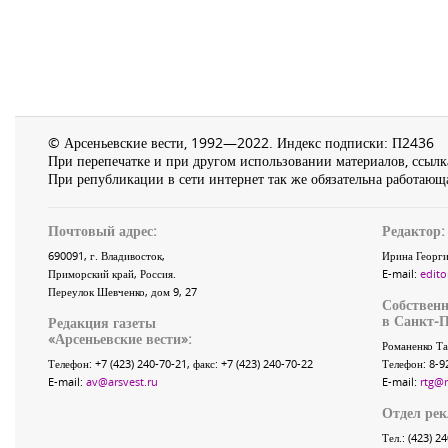
© Арсеньевские вести, 1992—2022. Индекс подписки: П2436
При перепечатке и при другом использовании материалов, ссылка
При републикации в сети интернет так же обязательна работающа
Почтовый адрес:
Редактор:
690091
, г.
Владивосток
,
Ирина Георги
Приморский край
,
Россия
.
E-mail:
edito
Переулок Шевченко
, дом 9, 27
Собственн
в Санкт-П
Редакция газеты
«
Арсеньевские вести
»:
Романенко Та
Телефон:
+7 (423) 240-70-21
, факс:
+7 (423) 240-70-22
Телефон: 8-9
E-mail:
av@arsvest.ru
E-mail:
rtg@
Отдел ре
Тел.: (423) 2