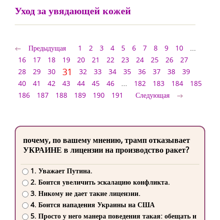
Уход за увядающей кожей
Предыдущая
1
2
3
4
5
6
7
8
9
10
...
16
17
18
19
20
21
22
23
24
25
26
27
31
28
29
30
32
33
34
35
36
37
38
39
40
41
42
43
44
45
46
...
182
183
184
185
186
187
188
189
190
191
Следующая
почему, по вашему мнению, трамп отказывает
УКРАИНЕ в лицензии на производство ракет?
1. Уважает Путина.
2. Боится увеличить эскалацию конфликта.
3. Никому не дает такие лицензии.
4. Боится нападения Украины на США
5. Просто у него манера поведения такая: обещать и