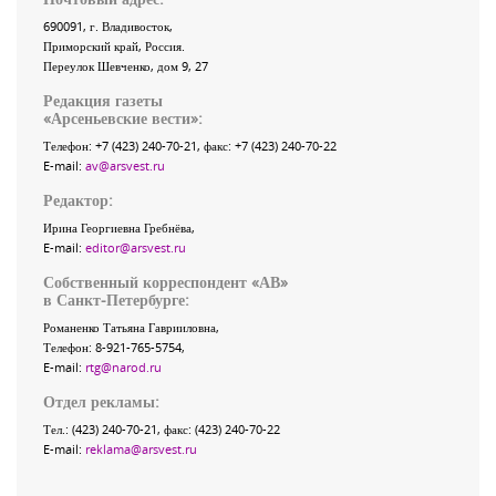
690091
, г.
Владивосток
,
Приморский край
,
Россия
.
Переулок Шевченко
, дом 9, 27
Редакция газеты
«
Арсеньевские вести
»:
Телефон:
+7 (423) 240-70-21
, факс:
+7 (423) 240-70-22
E-mail:
av@arsvest.ru
Редактор:
Ирина Георгиевна Гребнёва,
E-mail:
editor@arsvest.ru
Собственный корреспондент «АВ»
в Санкт-Петербурге:
Романенко Татьяна Гаврииловна,
Телефон: 8-921-765-5754,
E-mail:
rtg@narod.ru
Отдел рекламы:
Тел.: (423) 240-70-21, факс: (423) 240-70-22
E-mail:
reklama@arsvest.ru