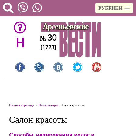
РУБРИКИ
30
№
H
[1723]
Главная страница
Наши авторы
Салон красоты
Салон красоты
Способы мелирования волос в