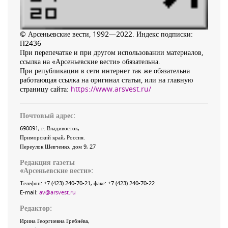
© Арсеньевские вести, 1992—2022. Индекс подписки:
П2436
При перепечатке и при другом использовании материалов,
ссылка на «Арсеньевские вести» обязательна.
При републикации в сети интернет так же обязательна
работающая ссылка на оригинал статьи, или на главную
страницу сайта:
https://www.arsvest.ru/
Почтовый адрес:
690091
, г.
Владивосток
,
Приморский край
,
Россия
.
Переулок Шевченко
, дом 9, 27
Редакция газеты
«
Арсеньевские вести
»:
Телефон:
+7 (423) 240-70-21
, факс:
+7 (423) 240-70-22
E-mail:
av@arsvest.ru
Редактор:
Ирина Георгиевна Гребнёва,