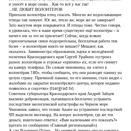
и унесёт в море снова… Как-то всё у нас так!
...НЕ ЛЮБИТ ВОЛОНТЕРОВ
Приехали волонтёры птиц спасать. Многие же водоплавающие
птицы там зимуют. Юг же, тепло же, море же не замерзает!
Зато мазутом море покрывается. И птицы тоже. Честно говоря,
я удивилась, что в наше время существуют ещё волонтёры – и
ничего им за это не прилетает! Сейчас, когда всякие
горизонтальные связи подозрительны, бесплатная работа тем
более – и волонтёрам никто не мешает? Мешают, как
оказалось. Замминистра образования, науки и молодёжной
политики Краснодарского края Сергей Урайкин «устроил
разнос волонтёрам и угрожал «принять» их, если его снимут
на камеру телефона. По словам чиновника, он «летел к
волонтёрам 180», чтобы сообщить, что они разводят панику на
целую страну. Причиной паники, по его мнению, стало видео с
жалобами на закрытие волонтёрского центра, которое недавно
появилось в соцсетях» (tsargrad.tv).
Советник губернатора Краснодарского края Андрей Зайцев
высмеял добровольцев, пытающихся бесплатно устранить
последствия экологической катастрофы на Черном море.
Чиновник заявил, что только Анапе на устранение последствий
ЧП выделили миллиард. На вопрос волонтёров, где же эти
деньги, язвительно ответил: «Вам наличными его показать?»
(цитата по сообщению «Главный региональный»).
А сам Владимир Путин… На «прямой линии» что-то говорил,