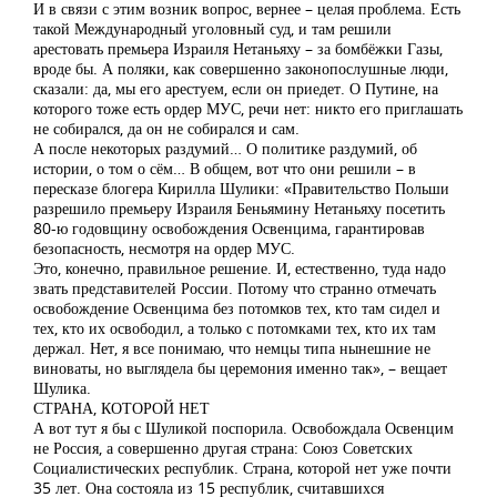
И в связи с этим возник вопрос, вернее – целая проблема. Есть
такой Международный уголовный суд, и там решили
арестовать премьера Израиля Нетаньяху – за бомбёжки Газы,
вроде бы. А поляки, как совершенно законопослушные люди,
сказали: да, мы его арестуем, если он приедет. О Путине, на
которого тоже есть ордер МУС, речи нет: никто его приглашать
не собирался, да он не собирался и сам.
А после некоторых раздумий… О политике раздумий, об
истории, о том о сём… В общем, вот что они решили – в
пересказе блогера Кирилла Шулики: «Правительство Польши
разрешило премьеру Израиля Беньямину Нетаньяху посетить
80-ю годовщину освобождения Освенцима, гарантировав
безопасность, несмотря на ордер МУС.
Это, конечно, правильное решение. И, естественно, туда надо
звать представителей России. Потому что странно отмечать
освобождение Освенцима без потомков тех, кто там сидел и
тех, кто их освободил, а только с потомками тех, кто их там
держал. Нет, я все понимаю, что немцы типа нынешние не
виноваты, но выглядела бы церемония именно так», – вещает
Шулика.
СТРАНА, КОТОРОЙ НЕТ
А вот тут я бы с Шуликой поспорила. Освобождала Освенцим
не Россия, а совершенно другая страна: Союз Советских
Социалистических республик. Страна, которой нет уже почти
35 лет. Она состояла из 15 республик, считавшихся