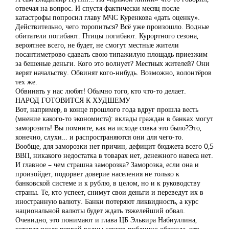
отвечая на вопрос. И спустя фактически месяц после
катастрофы попросил главу МЧС Куренкова «дать оценку».
Действительно, чего торопиться? Всё уже произошло. Водные
обитатели погибают. Птицы погибают. Курортного сезона,
вероятнее всего, не будет, не смогут местные жители
посантиметрово сдавать свою типажилую площадь приезжим
за бешеные деньги. Кого это волнует? Местных жителей? Они
верят начальству. Обвинят кого-нибудь. Возможно, волонтёров
тех же.
Обвинять у нас любят! Обычно того, кто что-то делает.
НАРОД ГОТОВИТСЯ К ХУДШЕМУ
Вот, например, в конце прошлого года вдруг прошла весть
(мнение какого-то экономиста): вклады граждан в банках могут
заморозить! Вы помните, как на исходе совка это было?Это,
конечно, слухи… и распространяются они для чего-то.
Вообще, для заморозки нет причин, дефицит бюджета всего 0,5
ВВП, никакого недостатка в товарах нет, денежного навеса нет.
И главное – чем страшна заморозка? Заморозка, если она и
произойдет, подорвет доверие населения не только к
банковской системе и к рублю, в целом, но и к руководству
страны. Те, кто успеет, снимут свои деньги и переведут их в
иностранную валюту. Банки потеряют ликвидность, а курс
национальной валюты будет ждать тяжелейший обвал.
Очевидно, это понимают и глава ЦБ Эльвира Набиуллина,
которая после первой волны слухов публично обещала, что