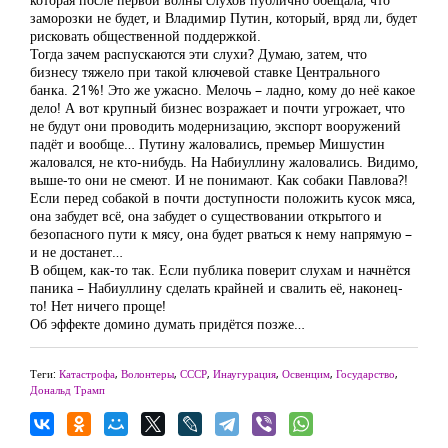
заморозки не будет, и Владимир Путин, который, вряд ли, будет
рисковать общественной поддержкой.
Тогда зачем распускаются эти слухи? Думаю, затем, что
бизнесу тяжело при такой ключевой ставке Центрального
банка. 21%! Это же ужасно. Мелочь – ладно, кому до неё какое
дело! А вот крупный бизнес возражает и почти угрожает, что
не будут они проводить модернизацию, экспорт вооружений
падёт и вообще… Путину жаловались, премьер Мишустин
жаловался, не кто-нибудь. На Набиуллину жаловались. Видимо,
выше-то они не смеют. И не понимают. Как собаки Павлова?!
Если перед собакой в почти доступности положить кусок мяса,
она забудет всё, она забудет о существовании открытого и
безопасного пути к мясу, она будет рваться к нему напрямую –
и не достанет…
В общем, как-то так. Если публика поверит слухам и начнётся
паника – Набиуллину сделать крайней и свалить её, наконец-
то! Нет ничего проще!
Об эффекте домино думать придётся позже…
Теги:
Катастрофа
,
Волонтеры
,
СССР
,
Инаугурация
,
Освенцим
,
Государство
,
Дональд Трамп