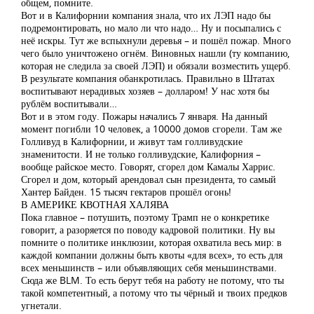
общем, помните.
Вот и в Калифорнии компания знала, что их ЛЭП надо бы
подремонтировать, но мало ли что надо… Ну и посыпались с
неё искры. Тут же вспыхнули деревья – и пошёл пожар. Много
чего было уничтожено огнём. Виновных нашли (ту компанию,
которая не следила за своей ЛЭП) и обязали возместить ущерб.
В результате компания обанкротилась. Правильно в Штатах
воспитывают нерадивых хозяев – долларом! У нас хотя бы
рублём воспитывали…
Вот и в этом году. Пожары начались 7 января. На данный
момент погибли 10 человек, а 10000 домов сгорели. Там же
Голливуд в Калифорнии, и живут там голливудские
знаменитости. И не только голливудские, Калифорния –
вообще райское место. Говорят, сгорел дом Камалы Харрис.
Сгорел и дом, который арендовал сын президента, то самый
Хантер Байден. 15 тысяч гектаров прошёл огонь!
В АМЕРИКЕ КВОТНАЯ ХАЛЯВА
Пока главное – потушить, поэтому Трамп не о конкретике
говорит, а разоряется по поводу кадровой политики. Ну вы
помните о политике инклюзии, которая охватила весь мир: в
каждой компании должны быть квоты «для всех», то есть для
всех меньшинств – или объявляющих себя меньшинствами.
Сюда же BLM. То есть берут тебя на работу не потому, что ты
такой компетентный, а потому что ты чёрный и твоих предков
угнетали.