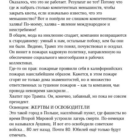
Оказалось, что это не работает. Результат не тот! Потому что
где ж набрать столько компетентных меньшинств, чтобы
закрыть квоты, если изначально известно, что это
меньшинство? Вот и попёрли не слишком компетентные:
халява! По-моему, халява – явление международное и
неистребимое!
В общем, мода на инклюзию спадает, компании возвращаются
к стародавнему: умный к нам, остальные побоку, кем бы они
ни были. Видимо, Трамп это понял, почувствовал и оседлал.
Он винит в пожарах кадровую политику, направленную на
обеспечение социального многообразия в рабочих
коллективах.
Где-то он прав: пожарные проявили себя в калифорнийских
пожарах наислабейшим образом. Кажется, в этом пожаре
сгорят не только дома знаменитостей, но и множество
ответственных за тушение пожаров – как та компания, чьи
провода невовремя заискрили…
Хватит про Трампа. Он, конечно, забавный, но пока не совсем
президент.
Освенцим: ЖЕРТВЫ И ОСВОБОДИТЕЛИ
Это такой город в Польше, населённый пункт, где фашисты во
время Второй Мировой устроили лагерь смерти. По-немецки
он назывался Аушвиц. И вот его освободили советские
войска… 80 лет назад. Почти 80. Юбилей ещё только будут
отмечать.