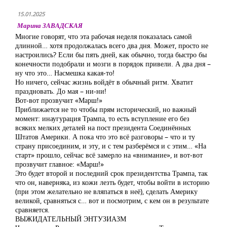
15.01.2025
Марина ЗАВАДСКАЯ
Многие говорят, что эта рабочая неделя показалась самой
длинной… хотя продолжалась всего два дня. Может, просто не
настроились? Если бы пять дней, как обычно, тогда быстро бы
конечности подобрали и мозги в порядок привели. А два дня –
ну что это… Насмешка какая-то!
Но ничего, сейчас жизнь войдёт в обычный ритм. Хватит
праздновать. До мая – ни-ни!
Вот-вот прозвучит «Марш!»
Приближается не то чтобы прям исторический, но важный
момент: инаугурация Трампа, то есть вступление его без
всяких мелких деталей на пост президента Соединённых
Штатов Америки. А пока что это всё разговоры – что и ту
страну присоединим, и эту, и с тем разберёмся и с этим… «На
старт» прошло, сейчас всё замерло на «внимание», и вот-вот
прозвучит главное: «Марш!»
Это будет второй и последний срок президентства Трампа, так
что он, наверняка, из кожи лезть будет, чтобы войти в историю
(при этом желательно не вляпаться в неё), сделать Америку
великой, сравняться с… вот и посмотрим, с кем он в результате
сравняется.
ВЫЖИДАТЕЛЬНЫЙ ЭНТУЗИАЗМ