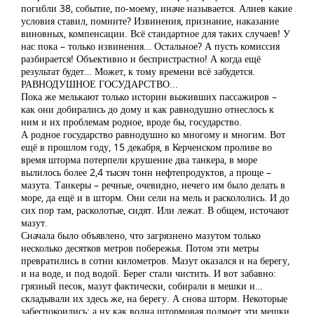
погибли 38, событие, по-моему, иначе называется. Алиев какие
условия ставил, помните? Извинения, признание, наказание
виновных, компенсации. Всё стандартное для таких случаев! У
нас пока – только извинения… Остальное? А пусть комиссия
разбирается! Объективно и беспристрастно! А когда ещё
результат будет… Может, к тому времени всё забудется.
РАВНОДУШНОЕ ГОСУДАРСТВО...
Пока же мелькают только истории выживших пассажиров –
как они добирались до дому и как равнодушно отнеслось к
ним и их проблемам родное, вроде бы, государство.
А родное государство равнодушно ко многому и многим. Вот
ещё в прошлом году, 15 декабря, в Керченском проливе во
время шторма потерпели крушение два танкера, в море
вылилось более 2,4 тысяч тонн нефтепродуктов, а проще –
мазута. Танкеры – речные, очевидно, нечего им было делать в
море, да ещё и в шторм. Они сели на мель и раскололись. И до
сих пор там, расколотые, сидят. Или лежат. В общем, источают
мазут.
Сначала было объявлено, что загрязнено мазутом только
несколько десятков метров побережья. Потом эти метры
превратились в сотни километров. Мазут оказался и на берегу,
и на воде, и под водой. Берег стали чистить. И вот забавно:
грязный песок, мазут фактически, собирали в мешки и…
складывали их здесь же, на берегу. А снова шторм. Некоторые
забеспокоились: а ну как волна штормовая подмоет эти мешки