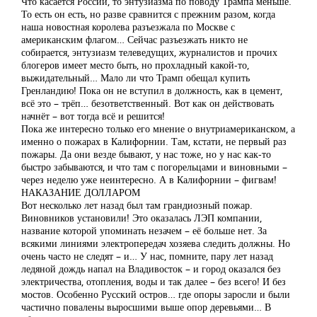
Что касается России, то энтузиазма по поводу Трампа меньше.
То есть он есть, но разве сравнится с прежним разом, когда
наша новостная королева разъезжала по Москве с
американским флагом… Сейчас разъезжать никто не
собирается, энтузиазм телеведущих, журналистов и прочих
блогеров имеет место быть, но прохладный какой-то,
выжидательный… Мало ли что Трамп обещал купить
Гренландию! Пока он не вступил в должность, как в цемент,
всё это – трёп… безответственный. Вот как он действовать
начнёт – вот тогда всё и решится!
Пока же интересно только его мнение о внутриамериканском, а
именно о пожарах в Калифорнии. Там, кстати, не первый раз
пожары. Да они везде бывают, у нас тоже, но у нас как-то
быстро забываются, и что там с погорельцами и виновными –
через неделю уже неинтересно. А в Калифорнии – фигвам!
НАКАЗАНИЕ ДОЛЛАРОМ
Вот несколько лет назад был там грандиозный пожар.
Виновников установили! Это оказалась ЛЭП компании,
название которой упоминать незачем – её больше нет. За
всякими линиями электропередач хозяева следить должны. Но
очень часто не следят – и… У нас, помните, пару лет назад
ледяной дождь напал на Владивосток – и город оказался без
электричества, отопления, воды и так далее – без всего! И без
мостов. Особенно Русский остров… где опоры заросли и были
частично повалены выросшими выше опор деревьями… В