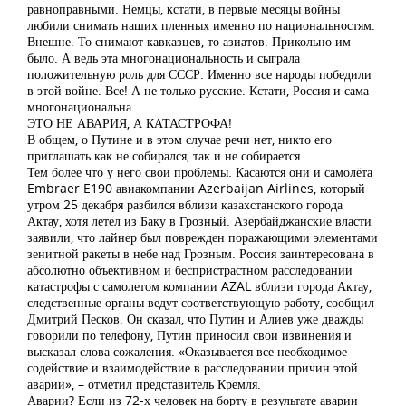
равноправными. Немцы, кстати, в первые месяцы войны
любили снимать наших пленных именно по национальностям.
Внешне. То снимают кавказцев, то азиатов. Прикольно им
было. А ведь эта многонациональность и сыграла
положительную роль для СССР. Именно все народы победили
в этой войне. Все! А не только русские. Кстати, Россия и сама
многонациональна.
ЭТО НЕ АВАРИЯ, А КАТАСТРОФА!
В общем, о Путине и в этом случае речи нет, никто его
приглашать как не собирался, так и не собирается.
Тем более что у него свои проблемы. Касаются они и самолёта
Embraer E190 авиакомпании Azerbaijan Airlines, который
утром 25 декабря разбился вблизи казахстанского города
Актау, хотя летел из Баку в Грозный. Азербайджанские власти
заявили, что лайнер был поврежден поражающими элементами
зенитной ракеты в небе над Грозным. Россия заинтересована в
абсолютно объективном и беспристрастном расследовании
катастрофы с самолетом компании AZAL вблизи города Актау,
следственные органы ведут соответствующую работу, сообщил
Дмитрий Песков. Он сказал, что Путин и Алиев уже дважды
говорили по телефону, Путин приносил свои извинения и
высказал слова сожаления. «Оказывается все необходимое
содействие и взаимодействие в расследовании причин этой
аварии», – отметил представитель Кремля.
Аварии? Если из 72-х человек на борту в результате аварии