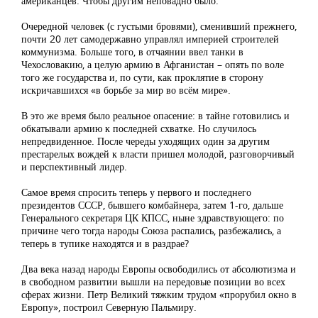
американцев. Чтобы другим неповадно было.
Очередной человек (с густыми бровями), сменивший прежнего,
почти 20 лет самодержавно управлял империей строителей
коммунизма. Больше того, в отчаянии ввел танки в
Чехословакию, а целую армию в Афганистан – опять по воле
того же государства и, по сути, как проклятие в сторону
искричавшихся «в борьбе за мир во всём мире».
В это же время было реальное опасение: в тайне готовились и
обкатывали армию к последней схватке. Но случилось
непредвиденное. После череды уходящих один за другим
престарелых вождей к власти пришел молодой, разговорчивый
и перспективный лидер.
Самое время спросить теперь у первого и последнего
президентов СССР, бывшего комбайнера, затем 1-го, дальше
Генерального секретаря ЦК КПСС, ныне здравствующего: по
причине чего тогда народы Союза распались, разбежались, а
теперь в тупике находятся и в раздрае?
Два века назад народы Европы освободились от абсолютизма и
в свободном развитии вышли на передовые позиции во всех
сферах жизни. Петр Великий тяжким трудом «прорубил окно в
Европу», построил Северную Пальмиру.