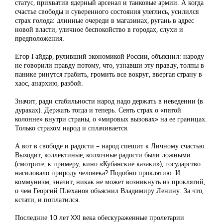
статус, прихватив ядерный арсенал и танковые армии. А когда
счастье свободы и суверенного состояния улеглись, усилился
страх голода: длинные очереди в магазинах, ругань в адрес
новой власти, уличное беспокойство в городах, слухи и
предположения.
Егор Гайдар, руливший экономикой России, объяснил: народу
не говорили правду потому, что, узнавши эту правду, толпы в
панике ринутся грабить, громить все вокруг, ввергая страну в
хаос, анархию, разбой.
Значит, ради стабильности народ надо держать в неведении (в
дураках). Держать тогда и теперь. Сеять страх о «пятой
колонне» внутри страны, о «мировых вызовах» на ее границах.
Только страхом народ и сплачивается.
А вот в свободе и радости – народ спешит к Личному счастью.
Выходит, коллектиные, колхозные радости были ложными
(смотрите, к примеру, кино «Кубанские казаки»), государство
насиловало природу человека? Подобно проклятию. И
коммунизм, значит, никак не может возникнуть из проклятий,
о чем Георгий Плеханов объяснил Владимиру Ленину. За что,
кстати, и поплатился.
Последние 10 лет XXI века обескураженные пролетарии