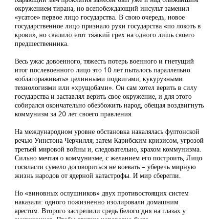
окружением тирана, но всепобеждающий инсульт заменил
«усатое» первое лицо государства. В свою очередь, новое
государственное лицо признало руки государства «по локоть в
крови», но свалило этот тяжкий грех на одного лишь своего
предшественника.
Весь ужас довоенного, тяжесть потерь военного и гнетущий
итог послевоенного лицо это 10 лет пыталось параллельно
«облагораживать» целинными подвигами, кукурузными
технологиями или «хрущобами». Он сам хотел верить в силу
государства и заставлял верить свое окружение, и для этого
собирался окончательно обезбожить народ, обещая воздвигнуть
коммунизм за 20 лет своего правления.
На международном уровне обстановка накалялась фултонской
речью Уинстона Черчилля, затем Карибским кризисом, угрозой
третьей мировой войны и, следовательно, крахом коммунизма.
Сильно мечтая о коммунизме, с желанием его построить, Лицо
госвласти сумело договориться не воевать – уберечь мирную
жизнь народов от ядерной катастрофы. И мир сберегли.
Но «виновных ослушников» двух противостоящих систем
наказали: одного пожизненно изолировали домашним
арестом. Второго застрелили средь белого дня на глазах у