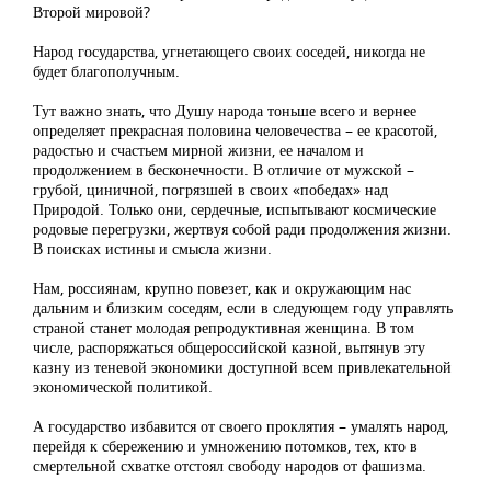
Второй мировой?
Народ государства, угнетающего своих соседей, никогда не
будет благополучным.
Тут важно знать, что Душу народа тоньше всего и вернее
определяет прекрасная половина человечества – ее красотой,
радостью и счастьем мирной жизни, ее началом и
продолжением в бесконечности. В отличие от мужской –
грубой, циничной, погрязшей в своих «победах» над
Природой. Только они, сердечные, испытывают космические
родовые перегрузки, жертвуя собой ради продолжения жизни.
В поисках истины и смысла жизни.
Нам, россиянам, крупно повезет, как и окружающим нас
дальним и близким соседям, если в следующем году управлять
страной станет молодая репродуктивная женщина. В том
числе, распоряжаться общероссийской казной, вытянув эту
казну из теневой экономики доступной всем привлекательной
экономической политикой.
А государство избавится от своего проклятия – умалять народ,
перейдя к сбережению и умножению потомков, тех, кто в
смертельной схватке отстоял свободу народов от фашизма.