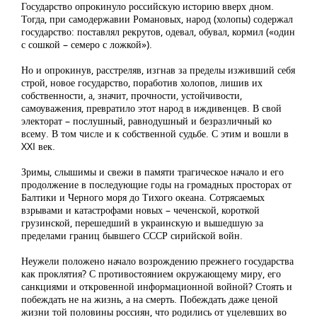
Государство опрокинуло российскую историю вверх дном.
Тогда, при самодержавии Романовых, народ (холопы) содержал
государство: поставлял рекрутов, одевал, обувал, кормил («один
с сошкой – семеро с ложкой»).
Но и опрокинув, расстреляв, изгнав за пределы изживший себя
строй, новое государство, поработив холопов, лишив их
собственности, а, значит, прочности, устойчивости,
самоуважения, превратило этот народ в иждивенцев. В свой
электорат – послушный, равнодушный и безразличный ко
всему. В том числе и к собственной судьбе. С этим и вошли в
XXI век.
Зримы, слышимы и свежи в памяти трагическое начало и его
продолжение в последующие годы на громадных просторах от
Балтики и Черного моря до Тихого океана. Сотрясаемых
взрывами и катастрофами новых – чеченской, короткой
грузинской, перешедший в украинскую и вышедшую за
пределами границ бывшего СССР сирийской войн.
Неужели положено начало возрождению прежнего государства
как проклятия? С противостоянием окружающему миру, его
санкциями и откровенной информационной войной? Стоять и
побеждать не на жизнь, а на смерть. Побеждать даже ценой
жизни той половины россиян, что родились от уцелевших во