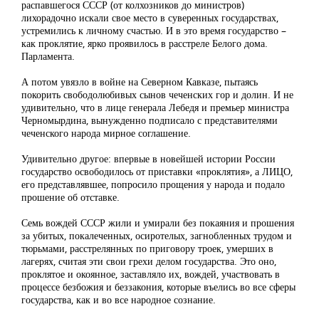
распавшегося СССР (от колхозников до министров)
лихорадочно искали свое место в суверенных государствах,
устремились к личному счастью. И в это время государство –
как проклятие, ярко проявилось в расстреле Белого дома.
Парламента.
А потом увязло в войне на Северном Кавказе, пытаясь
покорить свободолюбивых сынов чеченских гор и долин. И не
удивительно, что в лице генерала Лебедя и премьер министра
Черномырдина, вынужденно подписало с представителями
чеченского народа мирное соглашение.
Удивительно другое: впервые в новейшей истории России
государство освободилось от приставки «проклятия», а ЛИЦО,
его представлявшее, попросило прощения у народа и подало
прошение об отставке.
Семь вождей СССР жили и умирали без покаяния и прошения
за убитых, покалеченных, осиротелых, загнобленных трудом и
тюрьмами, расстрелянных по приговору троек, умерших в
лагерях, считая эти свои грехи делом государства. Это оно,
проклятое и окоянное, заставляло их, вождей, участвовать в
процессе безбожия и беззакония, которые въелись во все сферы
государства, как и во все народное сознание.