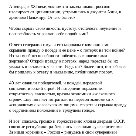
А теперь, в XXI веке, «окно» это заколачивают, россиян
изолируют от цивилизации, устремились в джунгли Азии, в
древнюю Пальмиру. Отчего бы это?
Чтобы скрыть свою дикость, пустоту, отсталость, неумение и
неспособность управлять себе подобными?
Отчего генералиссимус и его маршалы с командирами
скрывали правду о победе и ее цене – о потерях на той войне?
Из-за своей неспособности победить равновеликими
жертвами? Открой правду о потерях, народ перестал бы их
уважать и оставлять у власти. Ведь так? Более того, потребовал
бы привлечь к ответу и наказанию, публичному позору.
40 лет славили победителей, и вождей, передовой
социалистический строй. И потерпели поражение:
открытостью, гласностью, крахом экономики «колхозного
строя». Еще пять лет потратили на перевод экономики к
«социализму с человеческим лицом», секретя и скрывая правду
о бедственном положении и грядущем голоде.
И вот: спасаясь, громко и торжественно хлопая дверьми СССР,
союзные республики разбежались за своими суверенитетами.
За ними коренник – Россия – ринулась в свой суверенный