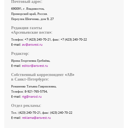
Почтовый адрес:
690091
, г.
Владивосток
,
Приморский край
,
Россия
.
Переулок Шевченко
, дом 9, 27
Редакция газеты
«
Арсеньевские вести
»:
Телефон:
+7 (423) 240-70-21
, факс:
+7 (423) 240-70-22
E-mail:
av@arsvest.ru
Редактор:
Ирина Георгиевна Гребнёва,
E-mail:
editor@arsvest.ru
Собственный корреспондент «АВ»
в Санкт-Петербурге:
Романенко Татьяна Гаврииловна,
Телефон: 8-921-765-5754,
E-mail:
rtg@narod.ru
Отдел рекламы:
Тел.: (423) 240-70-21, факс: (423) 240-70-22
E-mail:
reklama@arsvest.ru