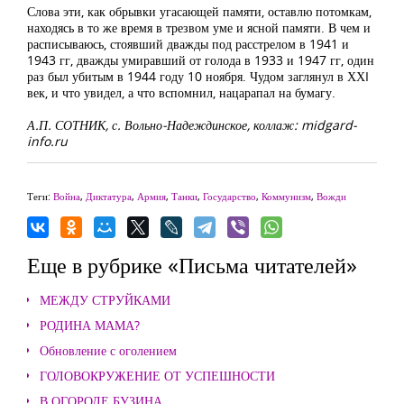
Слова эти, как обрывки угасающей памяти, оставлю потомкам,
находясь в то же время в трезвом уме и ясной памяти. В чем и
расписываюсь, стоявший дважды под расстрелом в 1941 и
1943 гг, дважды умиравший от голода в 1933 и 1947 гг, один
раз был убитым в 1944 году 10 ноября. Чудом заглянул в ХХI
век, и что увидел, а что вспомнил, нацарапал на бумагу.
А.П. СОТНИК, с. Вольно-Надеждинское, коллаж: midgard-
info.ru
Теги:
Война
,
Диктатура
,
Армия
,
Танки
,
Государство
,
Коммунизм
,
Вожди
Еще в рубрике «Письма читателей»
МЕЖДУ СТРУЙКАМИ
РОДИНА МАМА?
Обновление с оголением
ГОЛОВОКРУЖЕНИЕ ОТ УСПЕШНОСТИ
В ОГОРОДЕ БУЗИНА...