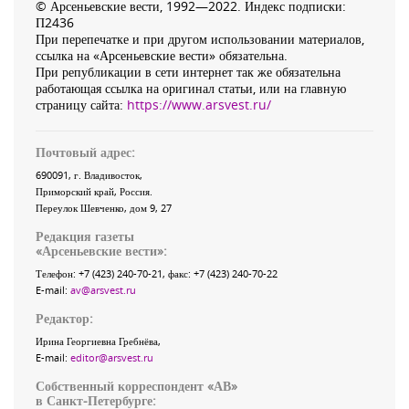
© Арсеньевские вести, 1992—2022. Индекс подписки:
П2436
При перепечатке и при другом использовании материалов,
ссылка на «Арсеньевские вести» обязательна.
При републикации в сети интернет так же обязательна
работающая ссылка на оригинал статьи, или на главную
страницу сайта:
https://www.arsvest.ru/
Почтовый адрес:
690091
, г.
Владивосток
,
Приморский край
,
Россия
.
Переулок Шевченко
, дом 9, 27
Редакция газеты
«
Арсеньевские вести
»:
Телефон:
+7 (423) 240-70-21
, факс:
+7 (423) 240-70-22
E-mail:
av@arsvest.ru
Редактор:
Ирина Георгиевна Гребнёва,
E-mail:
editor@arsvest.ru
Собственный корреспондент «АВ»
в Санкт-Петербурге: