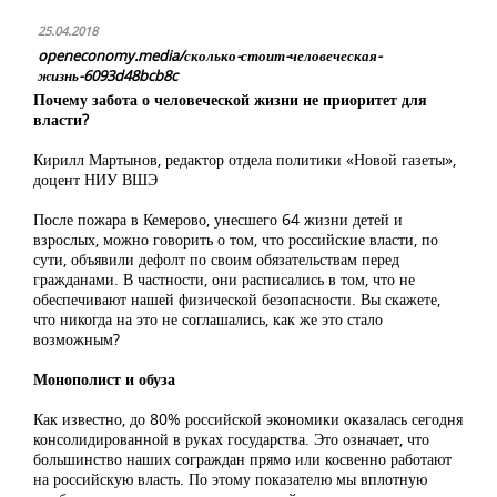
25.04.2018
openeconomy.media/сколько-стоит-человеческая-
жизнь-6093d48bcb8c
Почему забота о человеческой жизни не приоритет для
власти?
Кирилл Мартынов, редактор отдела политики «Новой газеты»,
доцент НИУ ВШЭ
После пожара в Кемерово, унесшего 64 жизни детей и
взрослых, можно говорить о том, что российские власти, по
сути, объявили дефолт по своим обязательствам перед
гражданами. В частности, они расписались в том, что не
обеспечивают нашей физической безопасности. Вы скажете,
что никогда на это не соглашались, как же это стало
возможным?
Монополист и обуза
Как известно, до 80% российской экономики оказалась сегодня
консолидированной в руках государства. Это означает, что
большинство наших сограждан прямо или косвенно работают
на российскую власть. По этому показателю мы вплотную