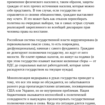
применение физического насилия и, таким образом, защиты
граждан от всех прочих источников насилия, которые можно
себе представить. В том случае, если государство не
справляется со своими обязанностями, граждане выставляют
ему «счет». И это может быть как отказом переизбирать
политика на очередных выборах, так и самых острых случаях
реализацией закрепленного во всеобщей декларации прав
человека права на восстание.
Российская система государственной власти коррумпирована (в
первоначальном смысле слова, то есть повреждена,
дисфункциональна), начиная с самого фундамента. Граждане
не делегируют полномочия государству, но ждут от него
милости. Не платят прямых налогов, но живут на подачки (и
при этом государство изымает высокие косвенные сборы — от
НДС до социальных выплат работодателей, которые затем
расходуются государством на текущие нужды).
Монополизация медиарынка в руках государства приводит к
тому, что все эти вещи не обсуждаются, но забалтываются
разного рода пропагандистскими штампами, посвященными
США или Украине, но не внутренним проблемам. Нация
бюджетников оказывается неспособной к политической
солидарности и вынуждена пролонгировать государственные
полномочия снова и снова. Когда эта ситуация длится годами,