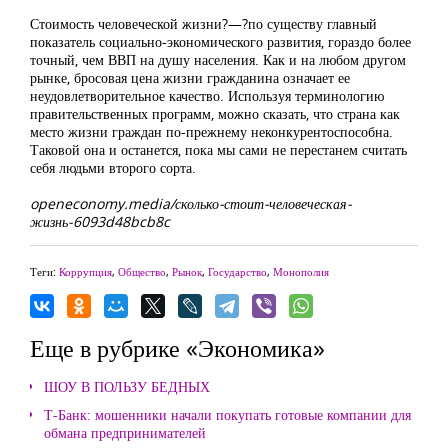
Стоимость человеческой жизни?—?по существу главный
показатель социально-экономического развития, гораздо более
точный, чем ВВП на душу населения. Как и на любом другом
рынке, бросовая цена жизни гражданина означает ее
неудовлетворительное качество. Используя терминологию
правительственных программ, можно сказать, что страна как
место жизни граждан по-прежнему неконкурентоспособна.
Таковой она и останется, пока мы сами не перестанем считать
себя людьми второго сорта.
openeconomy.media/сколько-стоит-человеческая-
жизнь-6093d48bcb8c
Теги:
Коррупция
,
Общество
,
Рынок
,
Государство
,
Монополия
Еще в рубрике «Экономика»
ШОУ В ПОЛЬЗУ БЕДНЫХ
Т-Банк: мошенники начали покупать готовые компании для
обмана предпринимателей