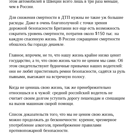
этом автомобилей в Швеции всего лишь в три раза меньше,
чем в России.
Для снижения смертности в ДТП нужны не такие уж большие
расходы. Даже в очень благополучной с точки зрения
дорожной безопасности Британии все еще есть возможность
сократить уровень смертности, потратив около $150 тыс. на
каждую спасенную жизнь. В России сокращение смертности
обошлось бы гораздо дешевле.
Главное, впрочем, не то, что нашу жизнь крайне низко ценит
государство, а то, что свою жизнь часто не ценим мы сами. Об
этом свидетельствуют будничные привычки наших водителей:
они не любят пристегивать ремни безопасности, садятся за руль
пьяными, выезжают на встречную полосу.
Когда не ценишь свою жизнь, так же пренебрежительно
относишься и к чужой: средний российский водитель не
считает своим долгом уступить дорогу пешеходам и спешащим
на вызов машинам скорой помощи.
Список доказательств того, что мы не ценим свою жизнь,
можно продолжать до бесконечности: курение, чрезмерное
употребление алкоголя, пренебрежение правилами
противопожарной безопасности.