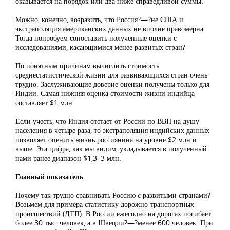
оказывается на порядок или два ниже справедливой суммы.
Можно, конечно, возразить, что Россия?—?не США и
экстраполяция американских данных не вполне правомерна.
Тогда попробуем сопоставить полученные оценки с
исследованиями, касающимися менее развитых стран?
По понятным причинам вычислить стоимость
среднестатистической жизни для развивающихся стран очень
трудно. Заслуживающие доверие оценки получены только для
Индии. Самая нижняя оценка стоимости жизни индийца
составляет $1 млн.
Если учесть, что Индия отстает от России по ВВП на душу
населения в четыре раза, то экстраполяция индийских данных
позволяет оценить жизнь россиянина на уровне $2 млн и
выше. Эта цифра, как мы видим, укладывается в полученный
нами ранее диапазон $1,3–3 млн.
Главный показатель
Почему так трудно сравнивать Россию с развитыми странами?
Возьмем для примера статистику дорожно-транспортных
происшествий (ДТП). В России ежегодно на дорогах погибает
более 30 тыс. человек, а в Швеции?—?менее 600 человек. При