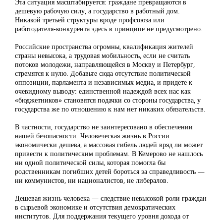
Эта ситуация масштабируется: граждане превращаются в
дешевую рабочую силу, а государство в работный дом.
Никакой третьей структуры вроде профсоюза или
работодателя-конкурента здесь в принципе не предусмотрено.
Российские пространства огромны, квалификация жителей
страны невысока, а трудовая мобильность, если не считать
потоков молодежи, направляющейся в Москву и Петербург,
стремятся к нулю. Добавьте сюда отсутствие политической
оппозиции, парламента и независимых медиа, и придете к
очевидному выводу: единственной надеждой всех нас как
«бюджетников» становятся подачки со стороны государства, у
государства же по отношению к нам нет никаких обязательств.
В частности, государство не заинтересовано в обеспечении
нашей безопасности. Человеческая жизнь в России
экономически дешева, а массовая гибель людей вряд ли может
привести к политическим проблемам. В Кемерово не нашлось
ни одной политической силы, которая помогла бы
родственникам погибших детей бороться за справедливость —
ни коммунистов, ни националистов, не либералов.
Дешевая жизнь человека — следствие невысокой роли граждан
в сырьевой экономике и отсутствия демократических
институтов. Для поддержания текущего уровня дохода от