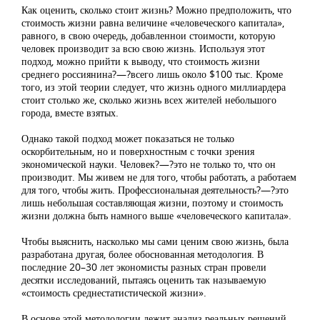
Как оценить, сколько стоит жизнь? Можно предположить, что
стоимость жизни равна величине «человеческого капитала»,
равного, в свою очередь, добавленнои стоимости, которую
человек производит за всю свою жизнь. Используя этот
подход, можно прийти к выводу, что стоимость жизни
среднего россиянина?—?всего лишь около $100 тыс. Кроме
того, из этой теории следует, что жизнь одного миллиардера
стоит столько же, сколько жизнь всех жителей небольшого
города, вместе взятых.
Однако такой подход может показаться не только
оскорбительным, но и поверхностным с точки зрения
экономической науки. Человек?—?это не только то, что он
производит. Мы живем не для того, чтобы работать, а работаем
для того, чтобы жить. Профессиональная деятельность?—?это
лишь небольшая составляющая жизни, поэтому и стоимость
жизни должна быть намного выше «человеческого капитала».
Чтобы выяснить, насколько мы сами ценим свою жизнь, была
разработана другая, более обоснованная методология. В
последние 20–30 лет экономисты разных стран провели
десятки исследований, пытаясь оценить так называемую
«стоимость среднестатистической жизни».
В основе этой методологии лежит анализ реальных решений,