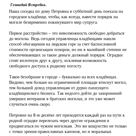
Геннадий Ястребов.
Наша соседка по дому Петровна в субботний день поехала на
городское кладбище, чтобы, как всегда, навести порядок на
могиле безвременно покинувшего мир супруга.
Первое расстройство – это невозможность свободно добраться
до могилы. Ведь сегодня управленцы кладбищами нашли
способ обогащения на людском горе за счет баснословной
стоимости организации похорон, но ни в малейшей степени не
обеспечивающих за такие деньги должный порядок. Оградки
стоят вплотную друг к другу, исключая возможность
свободного доступа к родному погосту.
Такое безобразие в городе – буквально на всех кладбищах.
Видимо, чем больше на ограниченной площади втиснут могил,
тем больший доход управленцам от дурно пахнущего
кладбищенского бизнеса. Так недолго дойти до захоронений
умерших ветеранов в братских могилах, и это уже может
случиться очень скоро.
Петровне на 8-м десятке лет приходится каждый раз на пути к
родной оградке перелезать через другие ограждения и
продвигаться по чужим могилкам. Это же кощунство не только
с точки зрения православных канонов, но и моральных