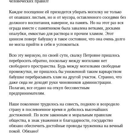
человеческих правил!
Каждое посещение ей приходится убирать могилку не только
от опавших листьев, но и от мусора, оставленного соседями без
должного воспитания, наверное, на память. Но на этот раз вся
ограда вместе с памятником была завалена ветками, досками
опалубки, емкостью для раствора и прочим хламом. Этот
цинизм поверг бабушку в такое состояние, что она очень долго
не могла прийти в себя и успокоиться.
Всю эту мерзкую, по своей сути, свалку Петровне пришлось
перебросить обратно, поскольку между могилами нет
свободного пространства. Будь между могилками свободные
промежутки, не пришлось бы униженной таким варварством
бабушке перебрасывать хлам на другой участок. Странно, что
даже сюда не доходят руки чиновников администрации.
Полагаю, все отдано на откуп бессовестным
предпринимателям.
Наше поколение трудилось на совесть, подняло и возродило
страну в послевоенное время и добилось высочайших
достижений. По всем законным и моральным правилам
общества, в знак уважения и благодарности, государство
обязано обеспечить достойные проводы труженика на вечный
покой. Обязано!