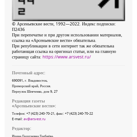
© Арсеньевские вести, 1992—2022. Индекс подписки:
П2436
При перепечатке и при другом использовании материалов,
ссылка на «Арсеньевские вести» обязательна.
При републикации в сети интернет так же обязательна
работающая ссылка на оригинал статьи, или на главную
страницу сайта:
https://www.arsvest.ru/
Почтовый адрес:
690091
, г.
Владивосток
,
Приморский край
,
Россия
.
Переулок Шевченко
, дом 9, 27
Редакция газеты
«
Арсеньевские вести
»:
Телефон:
+7 (423) 240-70-21
, факс:
+7 (423) 240-70-22
E-mail:
av@arsvest.ru
Редактор:
Ирина Георгиевна Гребнёва,