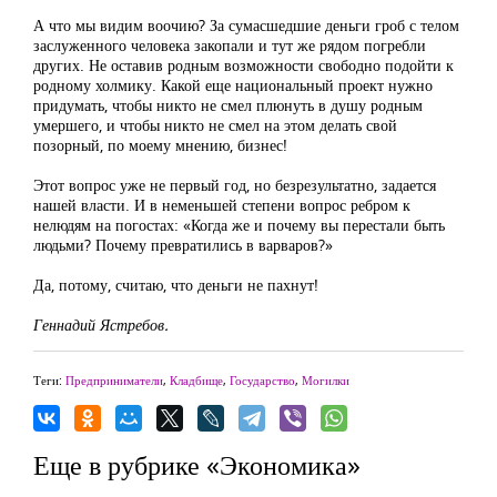
А что мы видим воочию? За сумасшедшие деньги гроб с телом
заслуженного человека закопали и тут же рядом погребли
других. Не оставив родным возможности свободно подойти к
родному холмику. Какой еще национальный проект нужно
придумать, чтобы никто не смел плюнуть в душу родным
умершего, и чтобы никто не смел на этом делать свой
позорный, по моему мнению, бизнес!
Этот вопрос уже не первый год, но безрезультатно, задается
нашей власти. И в неменьшей степени вопрос ребром к
нелюдям на погостах: «Когда же и почему вы перестали быть
людьми? Почему превратились в варваров?»
Да, потому, считаю, что деньги не пахнут!
Геннадий Ястребов.
Теги:
Предприниматели
,
Кладбище
,
Государство
,
Могилки
Еще в рубрике «Экономика»