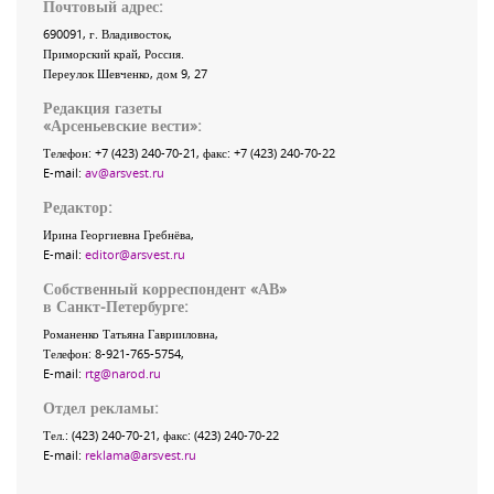
Почтовый адрес:
690091
, г.
Владивосток
,
Приморский край
,
Россия
.
Переулок Шевченко
, дом 9, 27
Редакция газеты
«
Арсеньевские вести
»:
Телефон:
+7 (423) 240-70-21
, факс:
+7 (423) 240-70-22
E-mail:
av@arsvest.ru
Редактор:
Ирина Георгиевна Гребнёва,
E-mail:
editor@arsvest.ru
Собственный корреспондент «АВ»
в Санкт-Петербурге:
Романенко Татьяна Гаврииловна,
Телефон: 8-921-765-5754,
E-mail:
rtg@narod.ru
Отдел рекламы:
Тел.: (423) 240-70-21, факс: (423) 240-70-22
E-mail:
reklama@arsvest.ru