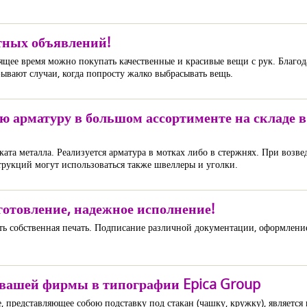
тных объявлений!
оящее время можно покупать качественные и красивые вещи с рук. Благод
Бывают случаи, когда попросту жалко выбрасывать вещь.
ю арматуру в большом ассортименте на складе 
ата металла. Реализуется арматура в мотках либо в стержнях. При возве
струкций могут использоваться также швеллеры и уголки.
готовление, надежное исполнение!
ь собственная печать. Подписание различной документации, оформление 
м вашей фирмы в типографии Epica Group
е, представляющее собою подставку под стакан (чашку, кружку), являет