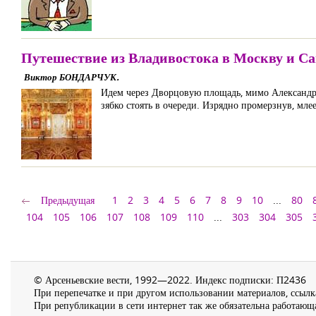
Путешествие из Владивостока в Москву и С
Виктор БОНДАРЧУК.
Идем через Дворцовую площадь, мимо Александр
зябко стоять в очереди. Изрядно промерзнув, млее
Предыдущая
1
2
3
4
5
6
7
8
9
10
...
80
104
105
106
107
108
109
110
...
303
304
305
© Арсеньевские вести, 1992—2022. Индекс подписки: П2436
При перепечатке и при другом использовании материалов, ссылка
При републикации в сети интернет так же обязательна работающа