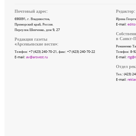
Почтовый адрес:
Редактор:
690091
, г.
Владивосток
,
Ирина Георги
Приморский край
,
Россия
.
E-mail:
edito
Переулок Шевченко
, дом 9, 27
Собственн
в Санкт-П
Редакция газеты
«
Арсеньевские вести
»:
Романенко Та
Телефон:
+7 (423) 240-70-21
, факс:
+7 (423) 240-70-22
Телефон: 8-9
E-mail:
av@arsvest.ru
E-mail:
rtg@
Отдел ре
Тел.: (423) 2
E-mail:
rekla