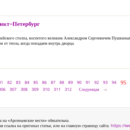
анкт–Петербург
ийского столпа, воспетого великим Александром Сергеевичем Пушкиным
м от тепла, когда попадаем внутрь дворца.
95
81
82
83
84
85
86
87
88
89
90
91
92
93
94
306
307
308
309
310
311
312
Следующая
 на «Арсеньевские вести» обязательна.
я ссылка на оригинал статьи, или на главную страницу сайта:
https://w