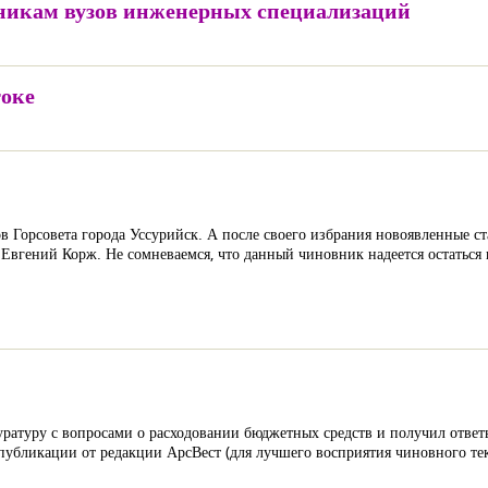
кникам вузов инженерных специализаций
токе
в Горсовета города Уссурийск. А после своего избрания новоявленные ст
 Евгений Корж. Не сомневаемся, что данный чиновник надеется остаться в
туру с вопросами о расходовании бюджетных средств и получил ответы
убликации от редакции АрсВест (для лучшего восприятия чиновного тек