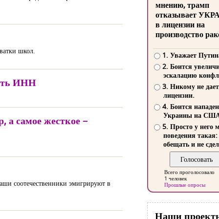
мнению, трамп
отказывает УКР
в лицензии на
производство рак
ватки школ.
1. Уважает Путин
2. Боится увелич
эскалацию конфл
лять ИНН
3. Никому не дает
лицензии.
4. Боится нападе
Украины на СШ
, а самое жесткое –
5. Просто у него 
поведения такая:
обещать и не сдел
Всего проголосовало
1 человек
 наши соотечественники эмигрируют в
Прошлые опросы
Наши проект