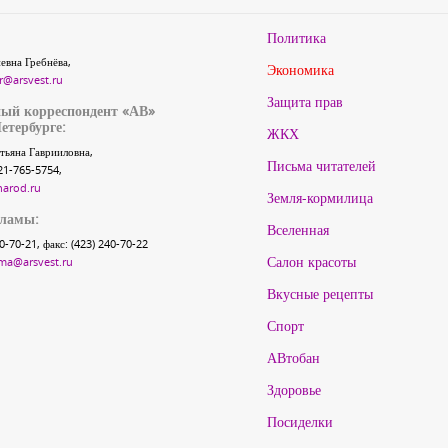
Политика
евна Гребнёва,
Экономика
r@arsvest.ru
Защита прав
ый корреспондент «АВ»
етербурге:
ЖКХ
тьяна Гаврииловна,
Письма читателей
21-765-5754,
narod.ru
Земля-кормилица
кламы:
Вселенная
40-70-21, факс: (423) 240-70-22
Салон красоты
ma@arsvest.ru
Вкусные рецепты
Спорт
АВтобан
Здоровье
Посиделки