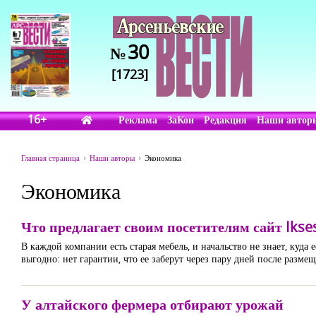
30
№
[1723]
16+
Реклама
ЗаКон
Редакция
Наши автор
Главная страница
Наши авторы
Экономика
Экономика
Что предлагает своим посетителям сайт Ikse
В каждой компании есть старая мебель, и начальство не знает, куда
выгодно: нет гарантии, что ее заберут через пару дней после разме
У алтайского фермера отбирают урожай