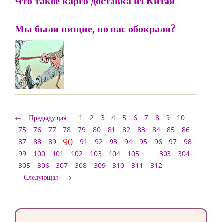
Что такое карго доставка из Китая
Мы были нищие, но нас обокрали?
Предыдущая
1
2
3
4
5
6
7
8
9
10
...
75
76
77
78
79
80
81
82
83
84
85
86
90
87
88
89
91
92
93
94
95
96
97
98
99
100
101
102
103
104
105
...
303
304
305
306
307
308
309
310
311
312
Следующая