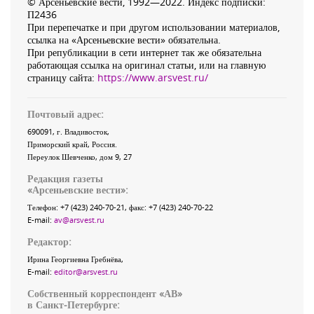
© Арсеньевские вести, 1992—2022. Индекс подписки:
П2436
При перепечатке и при другом использовании материалов,
ссылка на «Арсеньевские вести» обязательна.
При републикации в сети интернет так же обязательна
работающая ссылка на оригинал статьи, или на главную
страницу сайта:
https://www.arsvest.ru/
Почтовый адрес:
690091
, г.
Владивосток
,
Приморский край
,
Россия
.
Переулок Шевченко
, дом 9, 27
Редакция газеты
«
Арсеньевские вести
»:
Телефон:
+7 (423) 240-70-21
, факс:
+7 (423) 240-70-22
E-mail:
av@arsvest.ru
Редактор:
Ирина Георгиевна Гребнёва,
E-mail:
editor@arsvest.ru
Собственный корреспондент «АВ»
в Санкт-Петербурге: