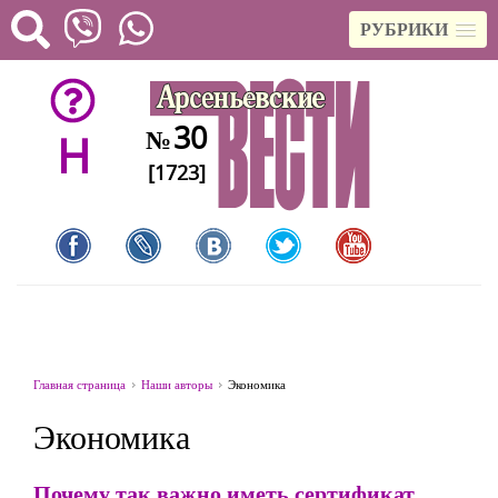
РУБРИКИ
30
№
H
[1723]
Главная страница
Наши авторы
Экономика
Экономика
Почему так важно иметь сертификат