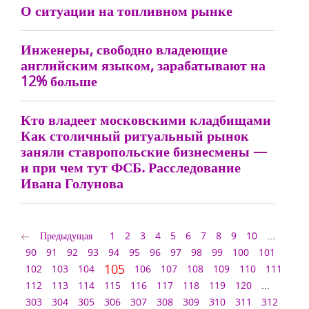
О ситуации на топливном рынке
Инженеры, свободно владеющие
английским языком, зарабатывают на
12% больше
Кто владеет московскими кладбищами
Как столичный ритуальный рынок
заняли ставропольские бизнесмены —
и при чем тут ФСБ. Расследование
Ивана Голунова
Предыдущая
1
2
3
4
5
6
7
8
9
10
...
90
91
92
93
94
95
96
97
98
99
100
101
105
102
103
104
106
107
108
109
110
111
112
113
114
115
116
117
118
119
120
...
303
304
305
306
307
308
309
310
311
312