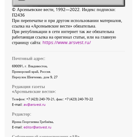
© Арсеньевские вести, 1992—2022. Индекс подписки:
П2436
При перепечатке и при другом использовании материалов,
ссылка на «Арсеньевские вести» обязательна.
При републикации в сети интернет так же обязательна
работающая ссылка на оригинал статьи, или на главную
страницу сайта:
https://www.arsvest.ru/
Почтовый адрес:
690091
, г.
Владивосток
,
Приморский край
,
Россия
.
Переулок Шевченко
, дом 9, 27
Редакция газеты
«
Арсеньевские вести
»:
Телефон:
+7 (423) 240-70-21
, факс:
+7 (423) 240-70-22
E-mail:
av@arsvest.ru
Редактор:
Ирина Георгиевна Гребнёва,
E-mail:
editor@arsvest.ru
Собственный корреспондент «АВ»