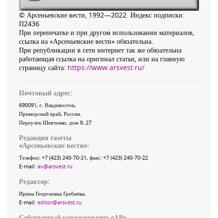
© Арсеньевские вести, 1992—2022. Индекс подписки:
П2436
При перепечатке и при другом использовании материалов,
ссылка на «Арсеньевские вести» обязательна.
При републикации в сети интернет так же обязательна
работающая ссылка на оригинал статьи, или на главную
страницу сайта:
https://www.arsvest.ru/
Почтовый адрес:
690091
, г.
Владивосток
,
Приморский край
,
Россия
.
Переулок Шевченко
, дом 9, 27
Редакция газеты
«
Арсеньевские вести
»:
Телефон:
+7 (423) 240-70-21
, факс:
+7 (423) 240-70-22
E-mail:
av@arsvest.ru
Редактор:
Ирина Георгиевна Гребнёва,
E-mail:
editor@arsvest.ru
Собственный корреспондент «АВ»