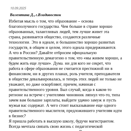
10.09.2025
Валентина Д., г.Владивосток
Избитая мысль о том, что образование – основа
благополучного государства. Чем больше в стране хорошо
образованных, талантливых людей, тем лучше живет эта
страна, развивается общество, создаются различные
технологии. Это в идеале, и большинство хорошо развитых
государств, в общем и целом, этого идеала придерживаются.
А что в России? Давайте отбросим официальную
правительственную демагогию о том, что «мы живем хорошо, а
будем жить еще лучше». Дума. ни для кого не секрет, что
работа в сфере образования не считается престижной ни в
финансовом, ни в других планах, роль учителя, преподавателя
в обществе девальвировалась, и теперь этих людей не только не
уважают, но даже оскорбляют, причем, начиная с
правительственного уровня. Был случай, когда в каком-то
регионе на встрече с учителями чиновник ляпнул что-то, типа
зачем вам большие зарплаты, выйдите удачно замуж и пусть
мужья вас содержат. А чего стоит высказывание еще одного
правительственного мыслителя, предложившего учителям идти
в бизнес?
Я пришла работать в высшую школу, будучи магистрантом.
Всегда мечтала связать свою жизнь с педагогической