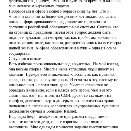
деятельностью, причем, именно в вузе. В то время это казалось
мне неплохим карьерным стартом.
Проработала в сфере высшего образования 12 лет. Это и
много, и мало, но за более чем десяток лет можно составить
вполне сформировавшееся представление о плачевном
состоянии российской образовательной системы. Считаю, что
на страницах правдивой газеты этот вопрос должен быть
поднят и детально рассмотрен, так как проблемы, лежащие в
политическом поле, как зараза, распространились на все сферы
нашей жизни. А сфера образования и науки – одна из основ
государства.
Ситуация в школе
Есть избитая фраза «школьные годы чудесны». На мой взгляд,
она весьма спорна. Многие ныне успешные люди школу не
хвалили. Прежде всего, школьные классы, это, как правило,
свора, состоящая из группировок. И если ты в эту систему не
вписываешься – плохи твои дела. Учителя стараются не
обращать внимание, если в классе есть изгои. Чем все это
заканчивается – мы знаем из СМИ: драки со съемками на
телефон, доведение жертв до серьезных психических травм,
появление в школьных коллективах неуправляемых хулиганов
(вспомните случай в Большом Камне).
Еще одна беда – неадекватные программы с заданиями,
которые не то что дети, не все взрослые в состоянии
выполнить. Мне однажды принесли задание шестиклассника