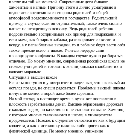
платят им той же монетой. Современные дети бывают
хамовитые и наглые. Причину этого я лично усматриваю в
недостатке воспитания со стороны родителей и общей
атмосферой вседозволенности в государстве. Родительский
пример, в случае, если он отрицательный, также очень сильно
влияет на неокрепшую психику. Ведь родителей ребенок
подсознательно воспринимает как пример для подражания, и
если мама, как базарная хабалка, разговаривает со всеми и
всюду, а у папы блатные выходки, то и ребенок будет вести себя
также, прежде всего, в школе. Учителя нередко сами
провоцируют конфликты. В каждом случае нужно разбираться
отдельно. По моему мнению, современная российская школа не
столько учит детей и готовит к жизни, сколько озлобляет их и
калечит морально.
Ситуация в высшей школе
Если ты поступил в университет и надеешься, что школьный ад
остался позади, не спеши радоваться. Проблемы высшей школы
ничуть не менее, а порой даже более серьезны.
На мой взгляд, в настоящее время в вузах все поставлено в
плоскость зарабатывания денег. Высшее образование дорожает
с каждым годом, но качество его не становится выше. Хамство,
с которым многие сталкиваются в школе, в университете
продолжается. Похоже, к студентам относятся не как к будущим
коллегам, а как к источнику наживы либо просто как к
физической единице. По моему мнению, унижение