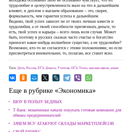
трудолюбие и целеустремленность мало на что в дальнейшем
влияют, и диплом о высшем образовании – это, скорее,
формальность, чем гарантия успеха в дальнейшем.
Видимо, твой успех зависит не от твоих личных качеств и
трудолюбия, а от твоей способности притягивать деньги, то
есть, твой успех и карьера – всего лишь воля случая. Может
быть, поэтому в русских сказках часто счастье и богатство
приносит какое-нибудь волшебное существо, а не трудолюбие?
Возможно, кто-то не согласится с этими положениями, но если
присмотреться внимательнее, то, полагаю, все станет ясно.
Теги:
Дети
,
Россия
,
ЕГЭ
,
Деньги
,
Учителя
,
ОГЭ
,
Успех
,
высшая школа
,
декан
Еще в рубрике «Экономика»
ШОУ В ПОЛЬЗУ БЕДНЫХ
Т-Банк: мошенники начали покупать готовые компании для
обмана предпринимателей
ЗАЧЕМ ВСУ АТАКУЮТ СКЛАДЫ МАРКЕТПЛЕЙСОВ
СВОЙ БИЗНЕС