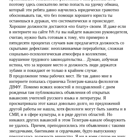
поэтому здесь соискателю легко попасть на удочку обмана,
который эти ребята давно научились юридически грамотно
обосновывать так, что без помощи хорошего юриста ты
останешься в дураках, что систематически и происходит.
Хорошие должности достаются «по блату» своим. И даже если
в интернете на сайте hh.ru вы найдете вакансию руководителя,
считаю, нужно быть готовым к тому, что примерно в
пятидесяти процентах случаев вам предлагается должность со
скрытыми дефектами: неоплачиваемые переработки, сложная
социально-психологическая атмосфера в коллективе,
нарушение трудового законодательства... Думаю, азбучная
истина, что за хорошее место и должность люди держатся
зубами и покидают ее только в крайнем случае.
В продолжение темы рабочих мест. Не так давно мне в
интернете попалась страничка Телеграм-канала филологов
ДВФУ. Помимо всяких новостей и поздравлений с днем
рожденья там публиковались объявления об открытых
вакансиях учителей русского языка и литературы. Я
просматривала этот канал довольно долго, но предложений
другой работы не нашла, хотя филологи могут быть заняты и в
СМИ, и в сфере культуры, и в ряде других областей. Но
никаких других вакансий в этом Телеграм-канале обнаружить
не удалось. Причем, преподносились эти объявления с такими
звездочками, бантиками и сердечками, будто выпускнику
предлагалась должность министра. Я ни в коем случае не хочу