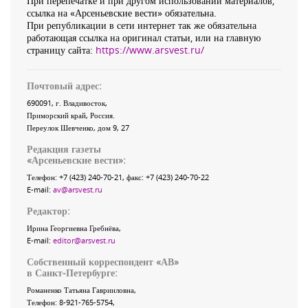
При перепечатке и при другом использовании материалов,
ссылка на «Арсеньевские вести» обязательна.
При републикации в сети интернет так же обязательна
работающая ссылка на оригинал статьи, или на главную
страницу сайта:
https://www.arsvest.ru/
Почтовый адрес:
690091
, г.
Владивосток
,
Приморский край
,
Россия
.
Переулок Шевченко
, дом 9, 27
Редакция газеты
«
Арсеньевские вести
»:
Телефон:
+7 (423) 240-70-21
, факс:
+7 (423) 240-70-22
E-mail:
av@arsvest.ru
Редактор:
Ирина Георгиевна Гребнёва,
E-mail:
editor@arsvest.ru
Собственный корреспондент «АВ»
в Санкт-Петербурге:
Романенко Татьяна Гаврииловна,
Телефон: 8-921-765-5754,