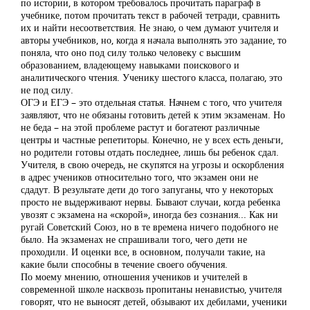
по истории, в котором требовалось прочитать параграф в
учебнике, потом прочитать текст в рабочей тетради, сравнить
их и найти несоответствия. Не знаю, о чем думают учителя и
авторы учебников, но, когда я начала выполнять это задание, то
поняла, что оно под силу только человеку с высшим
образованием, владеющему навыками поискового и
аналитического чтения. Ученику шестого класса, полагаю, это
не под силу.
ОГЭ и ЕГЭ – это отдельная статья. Начнем с того, что учителя
заявляют, что не обязаны готовить детей к этим экзаменам. Но
не беда – на этой проблеме растут и богатеют различные
центры и частные репетиторы. Конечно, не у всех есть деньги,
но родители готовы отдать последнее, лишь бы ребенок сдал.
Учителя, в свою очередь, не скупятся на угрозы и оскорбления
в адрес учеников относительно того, что экзамен они не
сдадут. В результате дети до того запуганы, что у некоторых
просто не выдерживают нервы. Бывают случаи, когда ребенка
увозят с экзамена на «скорой», иногда без сознания... Как ни
ругай Советский Союз, но в те времена ничего подобного не
было. На экзаменах не спрашивали того, чего дети не
проходили. И оценки все, в основном, получали такие, на
какие были способны в течение своего обучения.
По моему мнению, отношения учеников и учителей в
современной школе насквозь пропитаны ненавистью, учителя
говорят, что не выносят детей, обзывают их дебилами, ученики