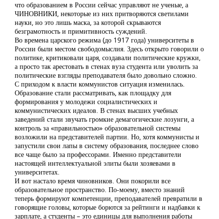
что образованием в России сейчас управляют не ученые, а
ЧИНОВНИКИ, некоторые из них притворяются светилами
науки, но это лишь маска, за которой скрываются
безграмотность и примитивность суждений.
Во времена царского режима (до 1917 года) университеты в
России были местом свободомыслия. Здесь открыто говорили о
политике, критиковали царя, создавали политические кружки,
а просто так арестовать в стенах вуза студента или уволить за
политические взгляды преподавателя было довольно сложно.
С приходом к власти коммунистов ситуация изменилась.
Образование стали рассматривать, как площадку для
формирования у молодежи социалистических и
коммунистических идеалов. В стенах высших учебных
заведений стали звучать громкие демагогические лозунги, а
контроль за «правильностью» образовательной системы
возложили на представителей партии. Но, хотя коммунисты и
запустили свои лапы в систему образования, последнее слово
все чаще было за профессорами. Именно представители
настоящей интеллектуальной элиты были хозяевами в
университетах.
И вот настало время чиновников. Они покорили все
образовательное пространство. По-моему, вместо знаний
теперь формируют компетенции, преподавателей превратили в
говорящие головы, которые борются за рейтинги и надбавки к
зарплате, а студенты – это единицы для выполнения работы