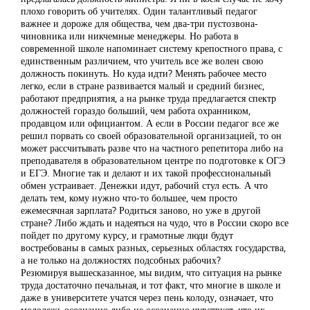
плохо говорить об учителях. Один талантливый педагог
важнее и дороже для общества, чем два-три пустозвона-
чиновника или никчемные менеджеры. Но работа в
современной школе напоминает систему крепостного права, с
единственным различием, что учитель все же волен свою
должность покинуть. Но куда идти? Менять рабочее место
легко, если в стране развивается малый и средний бизнес,
работают предприятия, а на рынке труда предлагается спектр
должностей гораздо больший, чем работа охранником,
продавцом или официантом. А если в России педагог все же
решил порвать со своей образовательной организацией, то он
может рассчитывать разве что на частного репетитора либо на
преподавателя в образовательном центре по подготовке к ОГЭ
и ЕГЭ. Многие так и делают и их такой профессиональный
обмен устраивает. Денежки идут, рабочий стул есть. А что
делать тем, кому нужно что-то большее, чем просто
ежемесячная зарплата? Родиться заново, но уже в другой
стране? Либо ждать и надеяться на чудо, что в России скоро все
пойдет по другому курсу, и грамотные люди будут
востребованы в самых разных, серьезных областях государства,
а не только на должностях подсобных рабочих?
Резюмируя вышесказанное, мы видим, что ситуация на рынке
труда достаточно печальная, и тот факт, что многие в школе и
даже в университете учатся через пень колоду, означает, что
молодежь осознанно либо не осознанно чувствует, что их