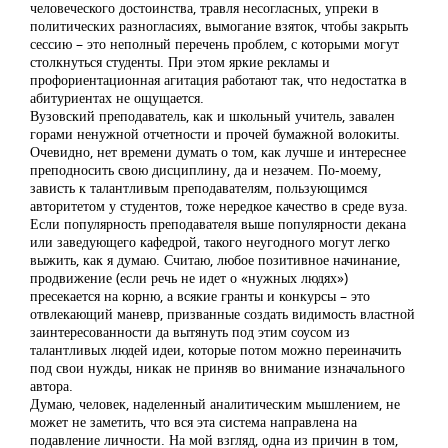
человеческого достоинства, травля несогласных, упреки в
политических разногласиях, вымогание взяток, чтобы закрыть
сессию – это неполный перечень проблем, с которыми могут
столкнуться студенты. При этом яркие рекламы и
профориентационная агитация работают так, что недостатка в
абитуриентах не ощущается.
Вузовский преподаватель, как и школьный учитель, завален
горами ненужной отчетности и прочей бумажной волокиты.
Очевидно, нет времени думать о том, как лучше и интереснее
преподносить свою дисциплину, да и незачем. По-моему,
зависть к талантливым преподавателям, пользующимся
авторитетом у студентов, тоже нередкое качество в среде вуза.
Если популярность преподавателя выше популярности декана
или заведующего кафедрой, такого неугодного могут легко
выжить, как я думаю. Считаю, любое позитивное начинание,
продвижение (если речь не идет о «нужных людях»)
пресекается на корню, а всякие гранты и конкурсы – это
отвлекающий маневр, призванные создать видимость властной
заинтересованности да вытянуть под этим соусом из
талантливых людей идеи, которые потом можно переиначить
под свои нужды, никак не приняв во внимание изначального
автора.
Думаю, человек, наделенный аналитическим мышлением, не
может не заметить, что вся эта система направлена на
подавление личности. На мой взгляд, одна из причин в том,