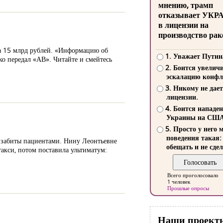
мнению, трамп
отказывает УКР
в лицензии на
производство рак
а 15 млрд рублей. «Информацию об
1. Уважает Путин
ко передал «АВ». Читайте и смейтесь
2. Боится увелич
эскалацию конфл
3. Никому не дает
лицензии.
4. Боится нападе
Украины на СШ
5. Просто у него 
поведения такая:
и забиты пациентами. Нину Леонтьевне
обещать и не сдел
такси, потом поставила ультиматум:
Всего проголосовало
1 человек
Прошлые опросы
Наши проект