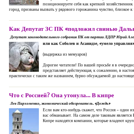
позиционируете себя как крепкий хозяйственник 
город, призваны вызвать у рядового горожанина чувство, близкое к
Как Депутат ЗС ПК «подложил свинью Даль
Депутат законодательного собрания ПК от партии ЛДПР Юрий Але
или как Соболев и Асанидзе, «умело управляя
(выдержка из мемуаров)
Дорогие читатели! По вашей просьбе я в очередн
представляет действующая, к сожалению, в настоя
практически с таким же названием, бурно обсуждаемой до настояще
Что с Россией? Она утонула... В кипре
Лев Пархоменко, экономический обозреватель. «Дождь»
Если вам кто-нибудь скажет, что Россия – один и
вас обманывает. На самом деле таковым является
Кипре находятся компании, которые владеют кр