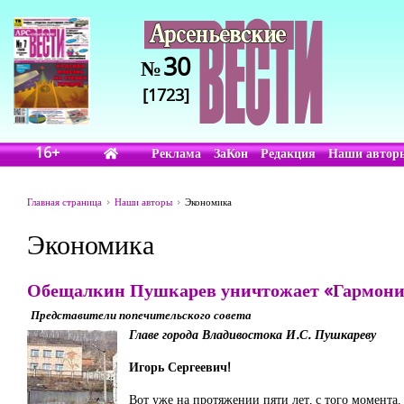
30
№
[1723]
16+
Реклама
ЗаКон
Редакция
Наши автор
Главная страница
Наши авторы
Экономика
Экономика
Обещалкин Пушкарев уничтожает «Гармон
Представители попечительского совета
Главе города Владивостока И.С. Пушкареву
Игорь Сергеевич!
Вот уже на протяжении пяти лет, с того момент