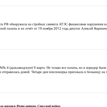
алата РФ обнаружила на стройках саммита АТЭС финансовые нарушения н
ной палаты и их отчёт от 19 ноября 2012 года депутат Алексей Корниен
N№ 4 (дальзаводскую) 9 марта. Не только все палаты, но и коридор был
ом отправилась домой. Четыре дня пенсионерка приезжала в больницу на 
и закона». Фото автора. Спасский район.