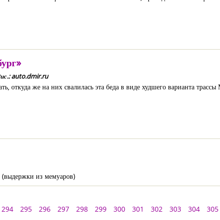
бург»
ис.: auto.dmir.ru
ь, откуда же на них свалилась эта беда в виде худшего варианта трассы
 (выдержки из мемуаров)
294
295
296
297
298
299
300
301
302
303
304
305