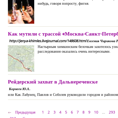
нибудь, говоря попросту, фигня.
Как мутили с трассой «Москва-Санкт-Петер
http://jenya-khimles.livejournal.com/148608.html Евгения Чирикова Р
Настырным химкинским белочкам захотелось узнат
расследования оказались очень интересными.
Рейдерский захват в Дальнереченске
Корнеев Ю.А.
или Как Лабунец, Павлов и Соболев руководили городом и районом
Предыдущая
1
2
3
4
5
6
7
8
9
10
...
293