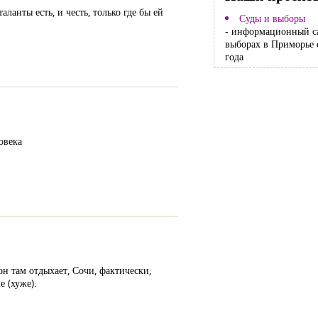
ланты есть, и честь, только где бы ей
Суды и выборы
- информационный с
выборах в Приморье 
года
овека
н там отдыхает, Сочи, фактически,
е (хуже).