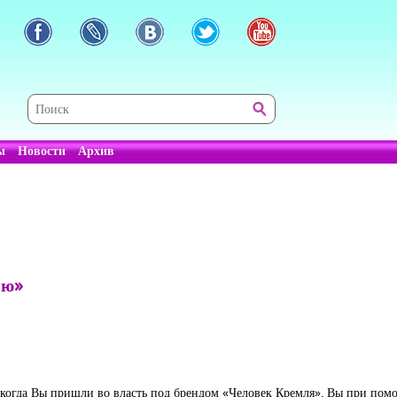
ы
Новости
Архив
ию»
а, когда Вы пришли во власть под брендом «Человек Кремля», Вы при п