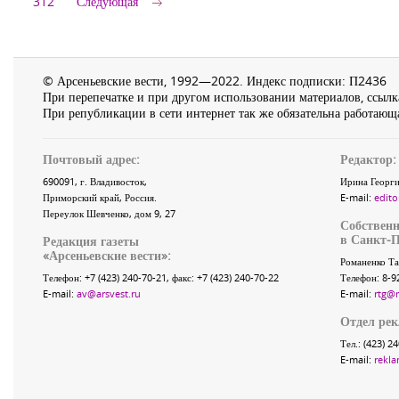
312
Следующая
© Арсеньевские вести, 1992—2022. Индекс подписки: П2436
При перепечатке и при другом использовании материалов, ссылка
При републикации в сети интернет так же обязательна работающа
Почтовый адрес:
Редактор:
690091
, г.
Владивосток
,
Ирина Георги
Приморский край
,
Россия
.
E-mail:
edito
Переулок Шевченко
, дом 9, 27
Собственн
в Санкт-П
Редакция газеты
«
Арсеньевские вести
»:
Романенко Та
Телефон:
+7 (423) 240-70-21
, факс:
+7 (423) 240-70-22
Телефон: 8-9
E-mail:
av@arsvest.ru
E-mail:
rtg@
Отдел ре
Тел.: (423) 2
E-mail:
rekla