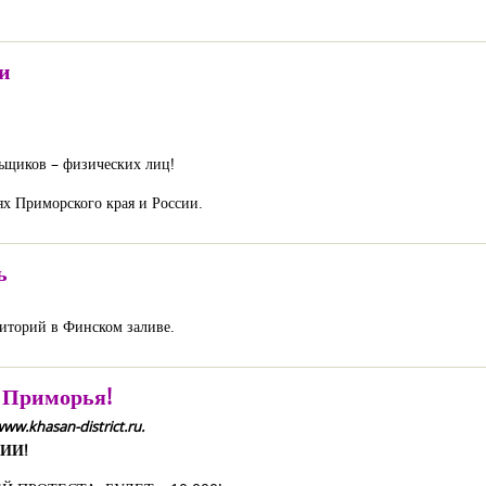
и
ьщиков – физических лиц!
ях Приморского края и России.
ь
риторий в Финском заливе.
 Приморья!
w.khasan-district.ru.
ИИ!