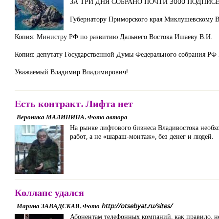
ЗА ТРИ ДНЯ СОБРАНО ПОЧТИ 3000 ПОДПИСЕЙ
Губернатору Приморского края Миклушевскому В
Копия: Министру РФ по развитию Дальнего Востока Ишаеву В.И.
Копия: депутату Государственной Думы Федерального собрания РФ 
Уважаемый Владимир Владимирович!
Есть контракт. Лифта нет
Вероника МАЛИНИНА. Фото автора
На рынке лифтового бизнеса Владивостока необхо
работ, а не «шараш-монтаж», без денег и людей.
Коллапс удался
Марина ЗАВАДСКАЯ. Фото http://otsebyat.ru/sites/
Абонентам телефонных компаний, как правило, не