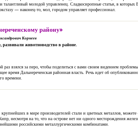
и талантливый молодой управленец. Сладкосиропные статьи, в которых 
 экстазу — наконец-то, мол, городом управляет профессионал.
нереченскому району»
ксандрович Корнеев
», развивали животноводство в районе.
ой раз взялся за перо, чтобы поделиться с вами своим видением пробле
щее время Дальнереченская районная власть. Речь идет об опубликованно
го времени.
з крупнейших в мире производителей стали и цветных металлов, можете с
 Кипр, несмотря на то, что на острове нет ни одного месторождения жел
упнейшими российскими металлургическими комбинатами.