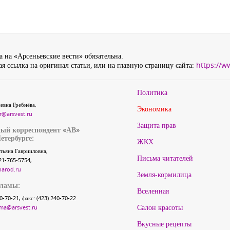
 на «Арсеньевские вести» обязательна.
я ссылка на оригинал статьи, или на главную страницу сайта:
https://w
Политика
евна Гребнёва,
Экономика
r@arsvest.ru
Защита прав
ый корреспондент «АВ»
етербурге:
ЖКХ
тьяна Гаврииловна,
Письма читателей
21-765-5754,
narod.ru
Земля-кормилица
кламы:
Вселенная
40-70-21, факс: (423) 240-70-22
Салон красоты
ma@arsvest.ru
Вкусные рецепты