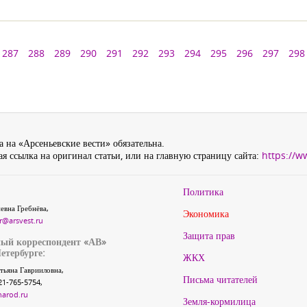
287
288
289
290
291
292
293
294
295
296
297
298
 на «Арсеньевские вести» обязательна.
я ссылка на оригинал статьи, или на главную страницу сайта:
https://w
Политика
евна Гребнёва,
Экономика
r@arsvest.ru
Защита прав
ый корреспондент «АВ»
етербурге:
ЖКХ
тьяна Гаврииловна,
Письма читателей
21-765-5754,
narod.ru
Земля-кормилица