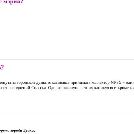
с мэрии?
о?
депутаты городской думы, отказываясь принимать коллектор N№ 5 – оди
ты от наводнений Спасска. Однако накануне летних каникул все, кроме 
рума города Луцка.