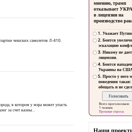
мнению, трамп
отказывает УКР
в лицензии на
производство рак
1. Уважает Путин
2. Боится увелич
 партии чешских самолетов Л-410.
эскалацию конфл
3. Никому не дает
лицензии.
4. Боится нападе
Украины на СШ
5. Просто у него 
поведения такая:
обещать и не сдел
Всего проголосовало
рода, в котором у мэра может упасть
1 человек
конг за счет казны…
Прошлые опросы
Наши проект