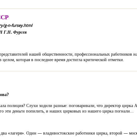
ССР
ry/g-n-fursey.html
 Г.Н. Фурсея
представителей нашей общественности, профессиональных работников н
в целом, которая в последнее время достигла критической отметки.
ова?
ала полиция? Слухи ходили разные: поговаривали, что директор цирка А
его эти деньги попилить, и наших цирковых из нашего цирка погнали...
 два «лагеря». Один — владивостокские работники цирка, второй — моск