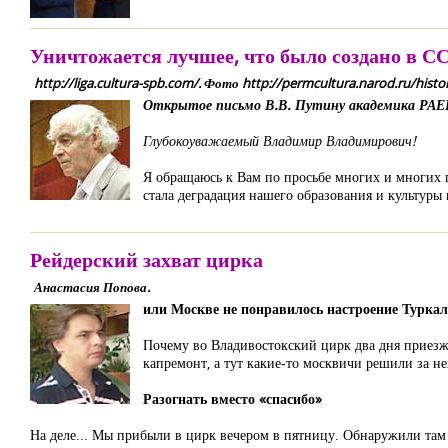
Уничтожается лучшее, что было создано в С
http://liga.cultura-spb.com/. Фото http://permcultura.narod.ru/histo
Открытое письмо В.В. Путину академика РАЕН
Глубокоуважаемый Владимир Владимирович!
Я обращаюсь к Вам по просьбе многих и многих 
стала деградация нашего образования и культуры 
Рейдерский захват цирка
Анастасия Попова.
или Москве не понравилось настроение Туркал
Почему во Владивостокский цирк два дня приезж
капремонт, а тут какие-то москвичи решили за н
Разогнать вместо «спасибо»
На деле... Мы прибыли в цирк вечером в пятницу. Обнаружили там