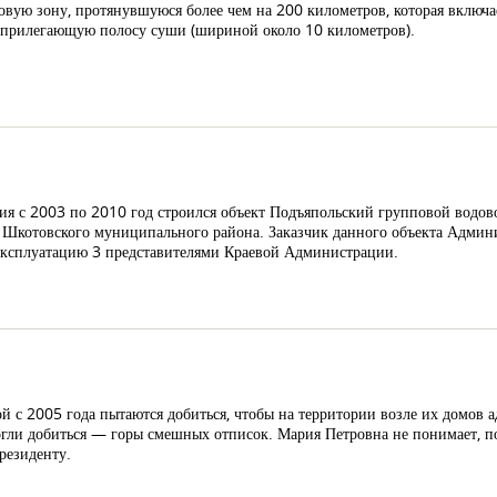
вую зону, протянувшуюся более чем на 200 километров, которая включае
и прилегающую полосу суши (шириной около 10 километров).
ия с 2003 по 2010 год строился объект Подъяпольский групповой водово
 Шкотовского муниципального района. Заказчик данного объекта Админ
 эксплуатацию 3 представителями Краевой Администрации.
 с 2005 года пытаются добиться, чтобы на территории возле их домов 
могли добиться — горы смешных отписок. Мария Петровна не понимает, п
резиденту.