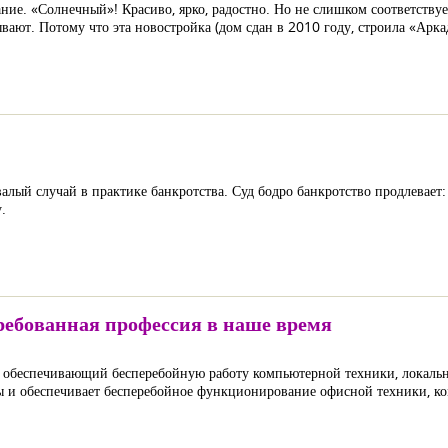
ание. «Солнечный»! Красиво, ярко, радостно. Но не слишком соответству
ывают. Потому что эта новостройка (дом сдан в 2010 году, строила «Арка
.
алый случай в практике банкротства. Суд бодро банкротство продлевает:
.
ребованная профессия в наше время
 обеспечивающий бесперебойную работу компьютерной техники, локальн
ы и обеспечивает бесперебойное функционирование офисной техники, к