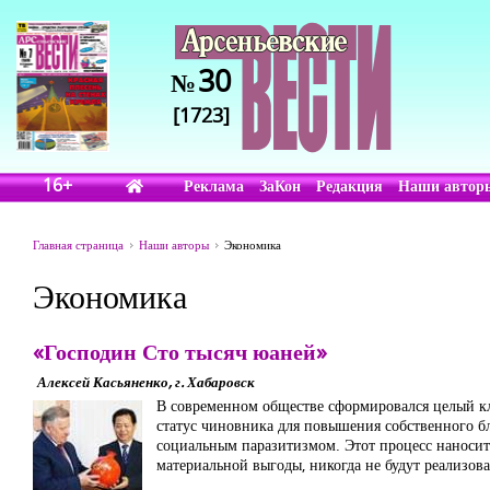
30
№
[1723]
16+
Реклама
ЗаКон
Редакция
Наши автор
Главная страница
Наши авторы
Экономика
Экономика
«Господин Сто тысяч юаней»
Алексей Касьяненко, г. Хабаровск
В современном обществе сформировался целый кл
статус чиновника для повышения собственного б
социальным паразитизмом. Этот процесс наносит
материальной выгоды, никогда не будут реализов