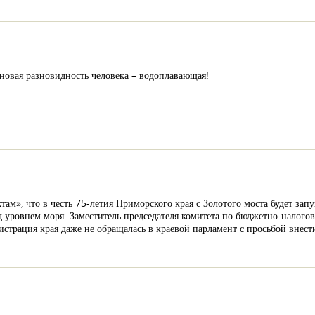
новая разновидность человека – водоплавающая!
м», что в честь 75-летия Приморского края с Золотого моста будет зап
ад уровнем моря. Заместитель председателя комитета по бюджетно-налог
страция края даже не обращалась в краевой парламент с просьбой внест