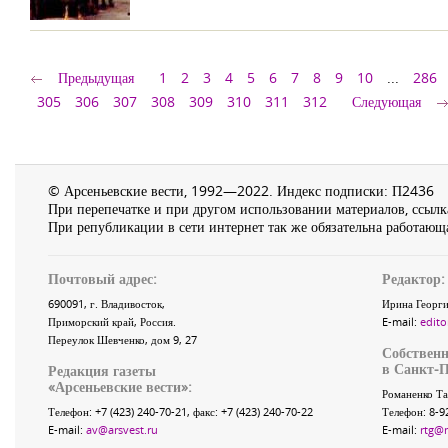
Предыдущая
1
2
3
4
5
6
7
8
9
10
...
286
305
306
307
308
309
310
311
312
Следующая
© Арсеньевские вести, 1992—2022. Индекс подписки: П2436
При перепечатке и при другом использовании материалов, ссылка
При републикации в сети интернет так же обязательна работающа
Почтовый адрес:
Редактор:
690091
, г.
Владивосток
,
Ирина Георги
Приморский край
,
Россия
.
E-mail:
edito
Переулок Шевченко
, дом 9, 27
Собственн
в Санкт-П
Редакция газеты
«
Арсеньевские вести
»:
Романенко Та
Телефон:
+7 (423) 240-70-21
, факс:
+7 (423) 240-70-22
Телефон: 8-9
E-mail:
av@arsvest.ru
E-mail:
rtg@