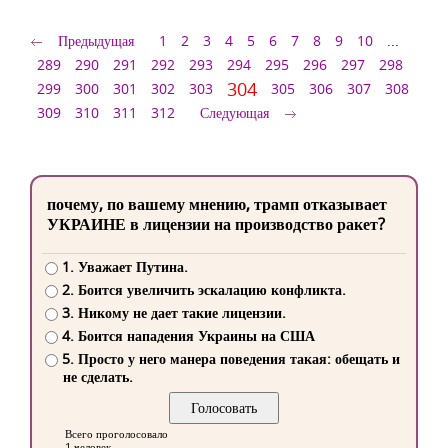
Предыдущая
1
2
3
4
5
6
7
8
9
10
...
289
290
291
292
293
294
295
296
297
298
304
299
300
301
302
303
305
306
307
308
309
310
311
312
Следующая
почему, по вашему мнению, трамп отказывает
УКРАИНЕ в лицензии на производство ракет?
1. Уважает Путина.
2. Боится увеличить эскалацию конфликта.
3. Никому не дает такие лицензии.
4. Боится нападения Украины на США
5. Просто у него манера поведения такая: обещать и
не сделать.
Всего проголосовало
1 человек