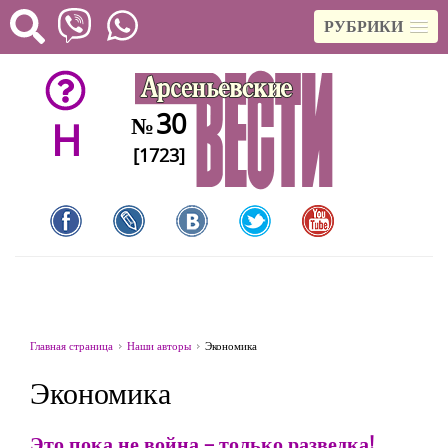
РУБРИКИ
30
№
H
[1723]
Главная страница
Наши авторы
Экономика
Экономика
Это пока не война – только разведка!