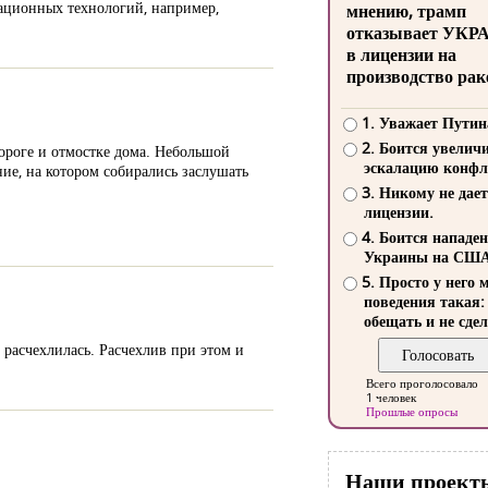
мационных технологий, например,
мнению, трамп
отказывает УКР
в лицензии на
производство рак
1. Уважает Путин
2. Боится увелич
ороге и отмостке дома. Небольшой
эскалацию конфл
ие, на котором собирались заслушать
3. Никому не дает
лицензии.
4. Боится нападе
Украины на СШ
5. Просто у него 
поведения такая:
обещать и не сдел
, расчехлилась. Расчехлив при этом и
Всего проголосовало
1 человек
Прошлые опросы
Наши проект