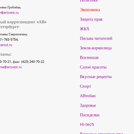
евна Гребнёва,
Экономика
r@arsvest.ru
Защита прав
ый корреспондент «АВ»
етербурге:
ЖКХ
тьяна Гаврииловна,
Письма читателей
21-765-5754,
narod.ru
Земля-кормилица
кламы:
Вселенная
40-70-21, факс: (423) 240-70-22
Салон красоты
ma@arsvest.ru
Вкусные рецепты
Спорт
АВтобан
Здоровье
Посиделки
Hi-tech
Ремонт и строительство