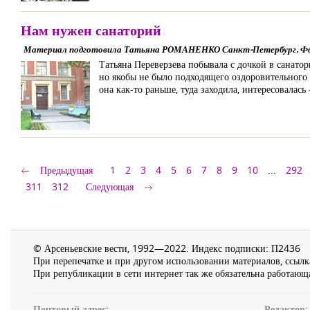
Нам нужен санаторий
Материал подготовила Татьяна РОМАНЕНКО Санкт-Петербург. Фото
Татьяна Переверзева побывала с дочкой в санатор
но якобы не было подходящего оздоровительного 
она как-то раньше, туда заходила, интересовалас
Предыдущая
1
2
3
4
5
6
7
8
9
10
...
292
311
312
Следующая
© Арсеньевские вести, 1992—2022. Индекс подписки: П2436
При перепечатке и при другом использовании материалов, ссылка
При републикации в сети интернет так же обязательна работающа
Почтовый адрес:
Редактор: