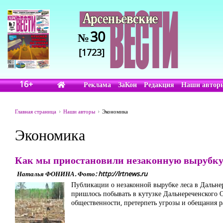
30
№
[1723]
16+
Реклама
ЗаКон
Редакция
Наши автор
Главная страница
Наши авторы
Экономика
Экономика
Как мы приостановили незаконную вырубку
Наталья ФОНИНА. Фото: http://lrtnews.ru
Публикации о незаконной вырубке леса в Дальнер
пришлось побывать в кутузке Дальнереченского О
общественности, претерпеть угрозы и обещания р