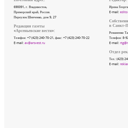
690091
, г.
Владивосток
,
Ирина Георги
Приморский край
,
Россия
.
E-mail:
edito
Переулок Шевченко
, дом 9, 27
Собственн
в Санкт-П
Редакция газеты
«
Арсеньевские вести
»:
Романенко Та
Телефон:
+7 (423) 240-70-21
, факс:
+7 (423) 240-70-22
Телефон: 8-9
E-mail:
av@arsvest.ru
E-mail:
rtg@
Отдел ре
Тел.: (423) 2
E-mail:
rekla