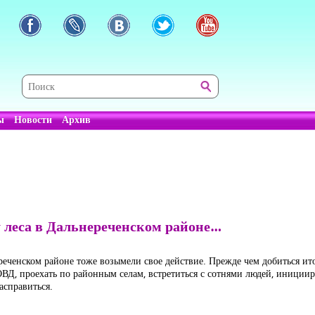
ы
Новости
Архив
 леса в Дальнереченском районе…
еченском районе тоже возымели свое действие. Прежде чем добиться ито
ВД, проехать по районным селам, встретиться с сотнями людей, иниции
асправиться.