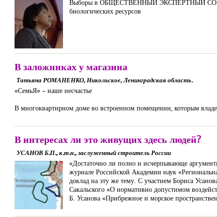
Выборы в ОБЩЕСТВЕННЫЙ ЭКСПЕРТНЫЙ СОВЕТ П
биологических ресурсов
В заложниках у магазина
Татьяна РОМАНЕНКО, Никольское, Ленинградская область.
«СемьЯ» – наше несчастье
В многоквартирном доме во встроенном помещении, которым владее
В интересах ли это живущих здесь людей?
УСАНОВ Б.П., к.т.н., заслуженный строитель России
«Достаточно ли полно и исчерпывающе аргументи
журнале Российской Академии наук «Региональная
доклад на эту же тему. С участием Бориса Усано
Сакальского «О нормативно допустимом воздейст
Б. Усанова «Прибрежное и морское пространствен