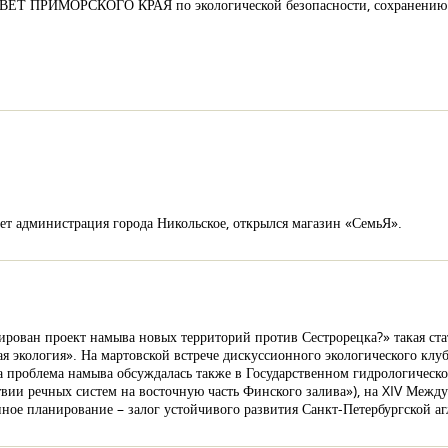
РИМОРСКОГО КРАЯ по экологической безопасности, сохранению ок
т администрация города Никольское, открылся магазин «СемьЯ».
рован проект намыва новых территорий против Сестрорецка?» такая ста
 экология». На мартовской встрече дискуссионного экологического клуб
ва проблема намыва обсуждалась также в Государственном гидрологическо
вии речных систем на восточную часть Финского залива»), на XIV Межд
ное планирование – залог устойчивого развития Санкт-Петербургской аг