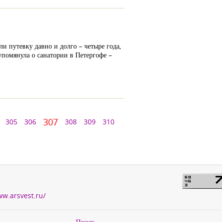
ли путевку давно и долго – четыре года,
упомянула о санатории в Петергофе –
307
305
306
308
309
310
ww.arsvest.ru/
Поиск