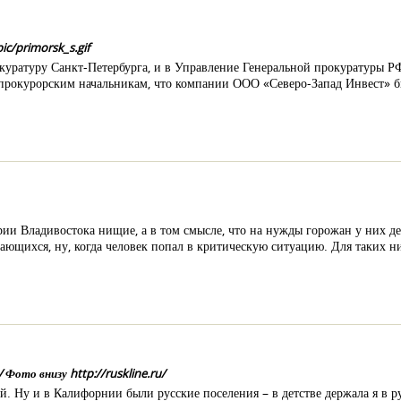
c/primorsk_s.gif
окуратуру Санкт-Петербурга, и в Управление Генеральной прокуратуры Р
прокурорским начальникам, что компании ООО «Северо-Запад Инвест» б
ии Владивостока нищие, а в том смысле, что на нужды горожан у них ден
ающихся, ну, когда человек попал в критическую ситуацию. Для таких ни
ото внизу http://ruskline.ru/
ой. Ну и в Калифорнии были русские поселения – в детстве держала я в р