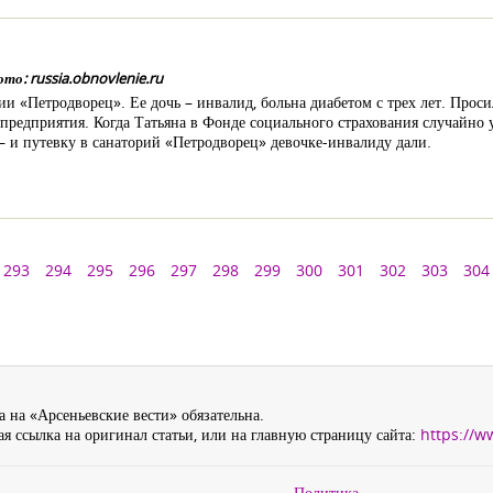
: russia.obnovlenie.ru
ии «Петродворец». Ее дочь – инвалид, больна диабетом с трех лет. Проси
предприятия. Когда Татьяна в Фонде социального страхования случайно 
ь – и путевку в санаторий «Петродворец» девочке-инвалиду дали.
293
294
295
296
297
298
299
300
301
302
303
304
 на «Арсеньевские вести» обязательна.
я ссылка на оригинал статьи, или на главную страницу сайта:
https://w
Политика