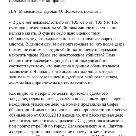
проволокитили – и вот финал.
Н.А. Милованова, адвокат О. Волковой, полагает:
– В деле нет доказательств по ст. 105 и по ст. 109 УК. Но,
очевидно, неосторожным убийством данное преступление
нельзя назвать. В суде не было дано оценки тому
обстоятельству, что характер ножевого ранения говорит о
многом. В данном случае он подтверждает то, что после удара
ножом, не вынимая орудия убийства, по нему продолжали
наносить удары. Какое это неосторожное убийство? Само
обвинение и квалификация действий подсудимой не
соответствует тому, что написано в данном обвинительном
заключении. Я полагаю, что должностные лица, которые
занимались расследованием и судебным разбирательством,
должны быть привлечены к ответственности.
Как видно из материалов дела и протокола судебного
заседания, судом не исследовался вопрос, в чьем производстве
находилось уголовное дело на момент предъявления Софье
обвинения. Исходя из постановления о привлечении в качестве
обвиняемого от 09.06.2010 выходило, что рассматривал дело
заместитель заместитель управления Следственного комитета
при прокуратуре РФ по городу Дальнереченску А.А. Лагутин,
а подписал данное постановление почему-то заместитель