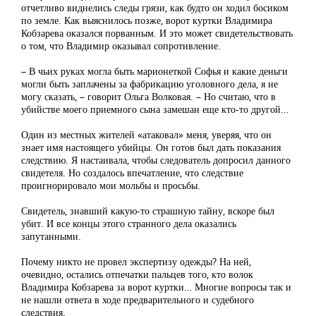
отчетливо виднелись следы грязи, как будто он ходил босиком
по земле. Как выяснилось позже, ворот куртки Владимира
Кобзарева оказался порванным. И это может свидетельствовать
о том, что Владимир оказывал сопротивление.
– В чьих руках могла быть марионеткой Софья и какие деньги
могли быть заплачены за фабрикацию уголовного дела, я не
могу сказать, – говорит Ольга Волковая. – Но считаю, что в
убийстве моего приемного сына замешан еще кто-то другой…
Один из местных жителей «атаковал» меня, уверяя, что он
знает имя настоящего убийцы. Он готов был дать показания
следствию. Я настаивала, чтобы следователь допросил данного
свидетеля. Но создалось впечатление, что следствие
проигнорировало мои мольбы и просьбы.
Свидетель, знавший какую-то страшную тайну, вскоре был
убит. И все концы этого странного дела оказались
запутанными.
Почему никто не провел экспертизу одежды? На ней,
очевидно, остались отпечатки пальцев того, кто волок
Владимира Кобзарева за ворот куртки… Многие вопросы так и
не нашли ответа в ходе предварительного и судебного
следствия.