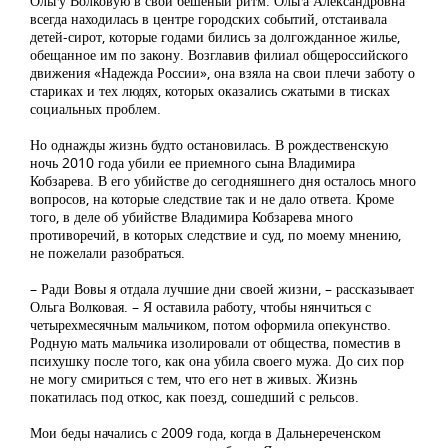
Ольгу Волковую в свой бешеный ритм. Ольга Александровна
всегда находилась в центре городских событий, отстаивала
детей-сирот, которые годами бились за долгожданное жилье,
обещанное им по закону. Возглавив филиал общероссийского
движения «Надежда России», она взяла на свои плечи заботу о
стариках и тех людях, которых оказались сжатыми в тисках
социальных проблем.
Но однажды жизнь будто остановилась. В рождественскую
ночь 2010 года убили ее приемного сына Владимира
Кобзарева. В его убийстве до сегодняшнего дня осталось много
вопросов, на которые следствие так и не дало ответа. Кроме
того, в деле об убийстве Владимира Кобзарева много
противоречий, в которых следствие и суд, по моему мнению,
не пожелали разобраться.
– Ради Вовы я отдала лучшие дни своей жизни, – рассказывает
Ольга Волковая. – Я оставила работу, чтобы нянчиться с
четырехмесячным мальчиком, потом оформила опекунство.
Родную мать мальчика изолировали от общества, поместив в
психушку после того, как она убила своего мужа. До сих пор
не могу смириться с тем, что его нет в живых. Жизнь
покатилась под откос, как поезд, сошедший с рельсов.
Мои беды начались с 2009 года, когда в Дальнереченском