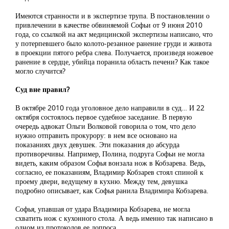
Имеются странности и в экспертизе трупа. В постановлении о
привлечении в качестве обвиняемой Софьи от 9 июня 2010
года, со ссылкой на акт медицинской экспертизы написано, что
у потерпевшего было колото-резанное ранение груди и живота
в проекции пятого ребра слева. Получается, произведя ножевое
ранение в сердце, убийца поранила область печени? Как такое
могло случится?
Суд вне правил?
В октябре 2010 года уголовное дело направили в суд… И 22
октября состоялось первое судебное заседание. В первую
очередь адвокат Ольги Волковой говорила о том, что дело
нужно отправить прокурору: в нем все основано на
показаниях двух девушек. Эти показания до абсурда
противоречивы. Например, Полина, подруга Софьи не могла
видеть, каким образом Софья вонзала нож в Кобзарева. Ведь,
согласно, ее показаниям, Владимир Кобзарев стоял спиной к
проему двери, ведущему в кухню. Между тем, девушка
подробно описывает, как Софья ранила Владимира Кобзарева.
Софья, упавшая от удара Владимира Кобзарева, не могла
схватить нож с кухонного стола. А ведь именно так написано в
одном из протоколов ее допроса.