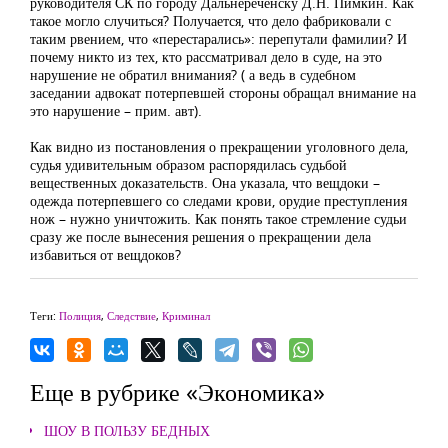
руководителя СК по городу Дальнереченску Д.Н. Пимкин. Как
такое могло случиться? Получается, что дело фабриковали с
таким рвением, что «перестарались»: перепутали фамилии? И
почему никто из тех, кто рассматривал дело в суде, на это
нарушение не обратил внимания? ( а ведь в судебном
заседании адвокат потерпевшей стороны обращал внимание на
это нарушение – прим. авт).
Как видно из постановления о прекращении уголовного дела,
судья удивительным образом распорядилась судьбой
вещественных доказательств. Она указала, что вещдоки –
одежда потерпевшего со следами крови, орудие преступления
нож – нужно уничтожить. Как понять такое стремление судьи
сразу же после вынесения решения о прекращении дела
избавиться от вещдоков?
Теги:
Полиция
,
Следствие
,
Криминал
Еще в рубрике «Экономика»
ШОУ В ПОЛЬЗУ БЕДНЫХ