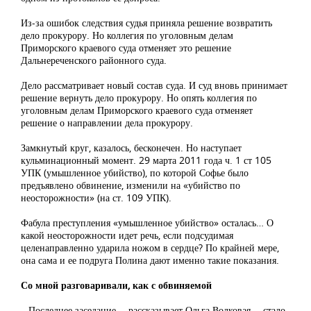
Из-за ошибок следствия судья приняла решение возвратить
дело прокурору. Но коллегия по уголовным делам
Приморского краевого суда отменяет это решение
Дальнереченского районного суда.
Дело рассматривает новый состав суда. И суд вновь принимает
решение вернуть дело прокурору. Но опять коллегия по
уголовным делам Приморского краевого суда отменяет
решение о направлении дела прокурору.
Замкнутый круг, казалось, бесконечен. Но наступает
кульминационный момент. 29 марта 2011 года ч. 1 ст 105
УПК (умышленное убийство), по которой Софье было
предъявлено обвинение, изменили на «убийство по
неосторожности» (на ст. 109 УПК).
Фабула преступления «умышленное убийство» осталась… О
какой неосторожности идет речь, если подсудимая
целенаправленно ударила ножом в сердце? По крайней мере,
она сама и ее подруга Полина дают именно такие показания.
Со мной разговаривали, как с обвиняемой
– Последнее заседание, – рассказывает Ольга Волковая, – стало