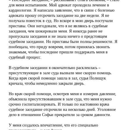
для меня испытанием. Мой адвокат проходила лечение в
кардиологии. Я написала заявление, что в связи с болезнью
адвоката прошу отсрочить заседание на две недели. Я не
получала повесток в суд. Но вскоре в мою дверь постучали
приставы. Они негодовали, что я не являюсь в судебные
заседания, чем шокировали меня. Я никогда ранее не
пропускала заседания и не знала ничего о предстоящем
судебном заседании. Но приставы были полны решимости. Я
пообещала, что приду вовремя, потом принялась звонить
знакомым, чтобы последние пришли поддержать меня в
судебный процесс.
В судебном заседании я окончательно расклеилась –
присутствующие в зале суда вызвали мне скорую помощь.
Когда врач скорой помощи зашла в зал, судья Полищук
кричала, чтобы немедленно закрыли дверь.
Но врач скорой помощи, осмотрев меня и измерив давление,
объяснила присутствовавшим в зале суда, что меня нужно
срочно госпитализировать. И только по настоянию врача
судебное заседание отсрочили на несколько дней. Уголовное
дело в отношении Софьи прекратили за сроком давности.
У меня создалось впечатление, что его специально