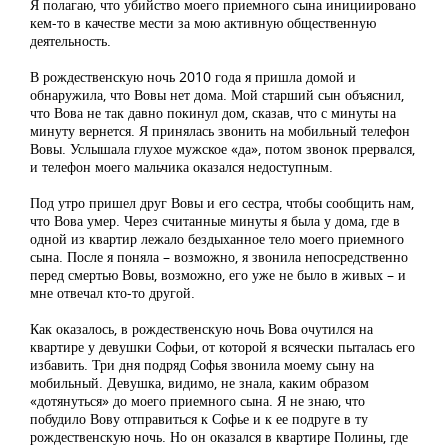
Я полагаю, что убийство моего приемного сына инициировано
кем-то в качестве мести за мою активную общественную
деятельность.
В рождественскую ночь 2010 года я пришла домой и
обнаружила, что Вовы нет дома. Мой старший сын объяснил,
что Вова не так давно покинул дом, сказав, что с минуты на
минуту вернется. Я принялась звонить на мобильный телефон
Вовы. Услышала глухое мужское «да», потом звонок прервался,
и телефон моего мальчика оказался недоступным.
Под утро пришел друг Вовы и его сестра, чтобы сообщить нам,
что Вова умер. Через считанные минуты я была у дома, где в
одной из квартир лежало бездыханное тело моего приемного
сына. После я поняла – возможно, я звонила непосредственно
перед смертью Вовы, возможно, его уже не было в живых – и
мне отвечал кто-то другой.
Как оказалось, в рождественскую ночь Вова очутился на
квартире у девушки Софьи, от которой я всячески пыталась его
избавить. Три дня подряд Софья звонила моему сыну на
мобильный. Девушка, видимо, не знала, каким образом
«дотянуться» до моего приемного сына. Я не знаю, что
побудило Вову отправиться к Софье и к ее подруге в ту
рождественскую ночь. Но он оказался в квартире Полины, где