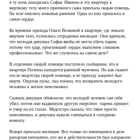
в ту ночь находилась Софья. Именно в эту квартиру к
мертвому телу моего приемного сына приехала скорая помощь.
На теле имелись ножевые ранения. Одно из них пришлось в
самое сердце.
Ко времени прихода Ольги Волковой в квартире, где лежало
мертвое тело, толпились сотрудники милиции. Они кричали,
что молодая девушка Софья якобы не могла убить парня,
потому что удар, пронзивший сердце, выполнен слишком
профессионально. Что же случилось на самом деле?
В отделение скорой помощи поступило сообщение, что в
квартире Полины находится раненый мужчина. Но как скажет
после медсестра скорой помощи, к ее приезду пациент был
мертв. Ощупав пульс, она поняла, что возвратить молодого
человека к жизни невозможно.
Сначала девушки объяснили, что молодой человек сам себя
убил, потом они выдвинули другую «версию»: парень пришел
и умер на их глазах. Медсестра сказала, что такое просто
невозможно, и девушки вышли совещаться в соседнюю
комнату.
Вскоре приехала милиция. Вот только по имеющимся в деле
рапортам непонятно, кто же в действительности был направлен