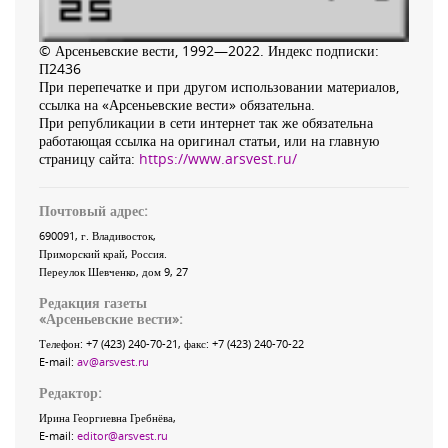
© Арсеньевские вести, 1992—2022. Индекс подписки:
П2436
При перепечатке и при другом использовании материалов,
ссылка на «Арсеньевские вести» обязательна.
При републикации в сети интернет так же обязательна
работающая ссылка на оригинал статьи, или на главную
страницу сайта:
https://www.arsvest.ru/
Почтовый адрес:
690091
, г.
Владивосток
,
Приморский край
,
Россия
.
Переулок Шевченко
, дом 9, 27
Редакция газеты
«
Арсеньевские вести
»:
Телефон:
+7 (423) 240-70-21
, факс:
+7 (423) 240-70-22
E-mail:
av@arsvest.ru
Редактор:
Ирина Георгиевна Гребнёва,
E-mail:
editor@arsvest.ru