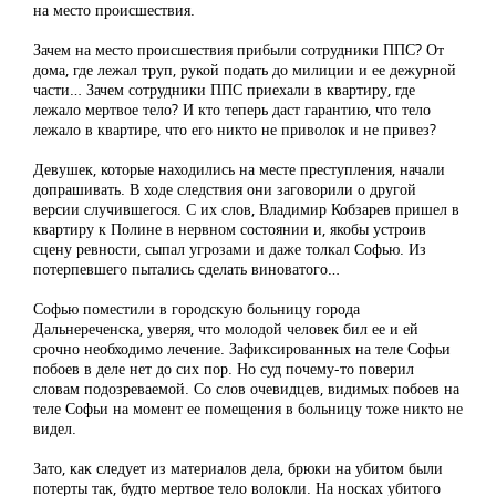
на место происшествия.
Зачем на место происшествия прибыли сотрудники ППС? От
дома, где лежал труп, рукой подать до милиции и ее дежурной
части… Зачем сотрудники ППС приехали в квартиру, где
лежало мертвое тело? И кто теперь даст гарантию, что тело
лежало в квартире, что его никто не приволок и не привез?
Девушек, которые находились на месте преступления, начали
допрашивать. В ходе следствия они заговорили о другой
версии случившегося. С их слов, Владимир Кобзарев пришел в
квартиру к Полине в нервном состоянии и, якобы устроив
сцену ревности, сыпал угрозами и даже толкал Софью. Из
потерпевшего пытались сделать виноватого…
Софью поместили в городскую больницу города
Дальнереченска, уверяя, что молодой человек бил ее и ей
срочно необходимо лечение. Зафиксированных на теле Софьи
побоев в деле нет до сих пор. Но суд почему-то поверил
словам подозреваемой. Со слов очевидцев, видимых побоев на
теле Софьи на момент ее помещения в больницу тоже никто не
видел.
Зато, как следует из материалов дела, брюки на убитом были
потерты так, будто мертвое тело волокли. На носках убитого