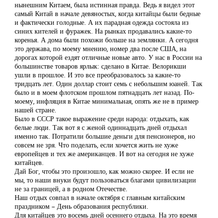
нынешним Китаем, была истинная правда. Ведь я видел этот
самый Китай в начале девяностых, когда китайцы были бедные
и фактически голодные. А их парадная одежда состояла из
синих кителей и фуражек. На рынках продавались какие-то
коренья. А дома были похожи больше на землянки. А сегодня
это держава, по моему мнению, номер два после США, на
дорогах которой ездят отличные новые авто. У нас в России на
большинстве товаров ярлык: сделано в Китае. Велорикши
ушли в прошлое. И это все преобразовалось за какие-то
тридцать лет. Один доллар стоит семь с небольшим юаней. Так
было и в моем флотском прошлом пятнадцать лет назад. По-
моему, инфляция в Китае минимальная, опять же не в пример
нашей стране.
Было в СССР такое выражение среди народа: отдыхать, как
белые люди. Так вот я с женой одиннадцать дней отдыхал
именно так. Потратили большие деньги для пенсионеров, но
совсем не зря. Что поделать, если хочется жить не хуже
европейцев и тех же американцев. И вот на сегодня не хуже
китайцев.
Дай Бог, чтобы это произошло, как можно скорее. И если не
мы, то наши внуки будут пользоваться благами цивилизации
не за границей, а в родном Отечестве.
Наш отдых совпал в начале октября с главным китайским
праздником – День образования республики.
Для китайцев это восемь дней осеннего отдыха. На это время