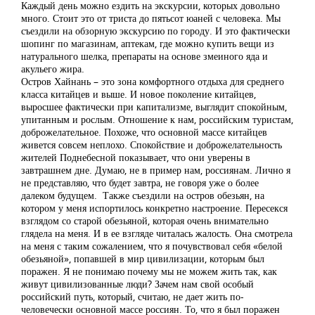
Каждый день можно ездить на экскурсии, которых довольно
много. Стоит это от триста до пятьсот юаней с человека. Мы
съездили на обзорную экскурсию по городу. И это фактически
шопинг по магазинам, аптекам, где можно купить вещи из
натурального шелка, препараты на основе змеиного яда и
акульего жира.
Остров Хайнань – это зона комфортного отдыха для среднего
класса китайцев и выше. И новое поколение китайцев,
выросшее фактически при капитализме, выглядит спокойным,
упитанным и рослым. Отношение к нам, российским туристам,
доброжелательное. Похоже, что основной массе китайцев
живется совсем неплохо. Спокойствие и доброжелательность
жителей Поднебесной показывает, что они уверены в
завтрашнем дне. Думаю, не в пример нам, россиянам. Лично я
не представляю, что будет завтра, не говоря уже о более
далеком будущем. Также съездили на остров обезьян, на
котором у меня испортилось конкретно настроение. Пересекся
взглядом со старой обезьяной, которая очень внимательно
глядела на меня. И в ее взгляде читалась жалость. Она смотрела
на меня с таким сожалением, что я почувствовал себя «белой
обезьяной», попавшей в мир цивилизации, которым был
поражен. Я не понимаю почему мы не можем жить так, как
живут цивилизованные люди? Зачем нам свой особый
российский путь, который, считаю, не дает жить по-
человечески основной массе россиян. То, что я был поражен