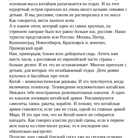
основная масса китайцев разъезжается на отдых. И на этот
курортный остров приехало их очень много целыми семьями с
детьми. И мы, россияне, совсем не растворились в их массе.
Как говорится, места хватило всем.
А в нашем отеле, который один из самых крупных, на
утреннем завтраке было все равно больше нас, россиян. Наши
туристы представляли всю Россию: Москва, Питер,
Калининград, Новосибирск, Красноярск и, конечно,
Приморский край.
Нам, приморцам, ближе всех добираться сюда. Лететь нам
шесть часов, а россиянам из европейской части страны –
больше десяти. И их это не останавливает. Многие приехали с
детьми, для которых это незабываемый отдых. Дети днями
купались в бассейнах при отеле.
Китай – коммунистическая держава. И это чувствуется, когда
включаешь телевизор. Телевидение исключительно китайское.
Никаких тебе иностранных развлекательных каналов. А один
из каналов посвящен китайской армии. Рекламируются
самолеты, танки, ракеты, корабли. И похоже, что китайская
армия становится, если уже не стала, одной из главных армий
Мира. И это при том, что на Китай никто не собирается
нападать. Как говорил классик русской сцены, если в первом
акте пьесы на стене висит ружье, то в последнем оно
обязательно выстрелит.
Полагаю, наш самый близкий сосед уже на сегодня отлично