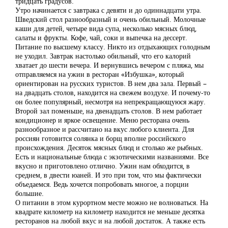
тридцать градусов.
Утро начинается с завтрака с девяти и до одиннадцати утра.
Шведский стол разнообразный и очень обильный. Молочные
каши для детей, четыре вида супа, несколько мясных блюд,
салаты и фрукты. Кофе, чай, соки и выпечка на дессерт.
Питание по высшему классу. Никто из отдыхающих голодным
не уходил. Завтрак настолько обильный, что его калорий
хватает до шести вечера. И вернувшись вечером с пляжа, мы
отправляемся на ужин в ресторан «Избушка», который
ориентирован на русских туристов. В нем два зала. Первый –
на двадцать столов, находится на свежем воздухе. И почему-то
он более популярный, несмотря на непрекращающуюся жару.
Второй зал поменьше, на двенадцать столов. В нем работает
кондиционер и яркое освещение. Меню ресторана очень
разнообразное и рассчитано на вкус любого клиента. Для
россиян готовится солянка и борщ вполне российского
происхождения. Десяток мясных блюд и столько же рыбных.
Есть и национальные блюда с экзотическими названиями. Все
вкусно и приготовлено отлично. Ужин нам обходится, в
среднем, в двести юаней. И это при том, что мы фактически
объедаемся. Ведь хочется попробовать многое, а порции
большие.
О питании в этом курортном месте можно не волноваться. На
квадрате километр на километр находится не меньше десятка
ресторанов на любой вкус и на любой достаток. А также есть