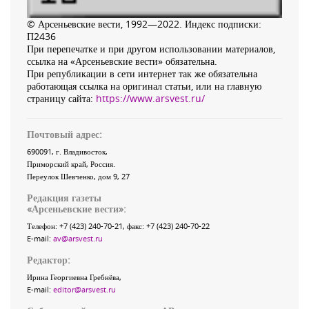
© Арсеньевские вести, 1992—2022. Индекс подписки:
П2436
При перепечатке и при другом использовании материалов,
ссылка на «Арсеньевские вести» обязательна.
При републикации в сети интернет так же обязательна
работающая ссылка на оригинал статьи, или на главную
страницу сайта:
https://www.arsvest.ru/
Почтовый адрес:
690091
, г.
Владивосток
,
Приморский край
,
Россия
.
Переулок Шевченко
, дом 9, 27
Редакция газеты
«
Арсеньевские вести
»:
Телефон:
+7 (423) 240-70-21
, факс:
+7 (423) 240-70-22
E-mail:
av@arsvest.ru
Редактор:
Ирина Георгиевна Гребнёва,
E-mail:
editor@arsvest.ru