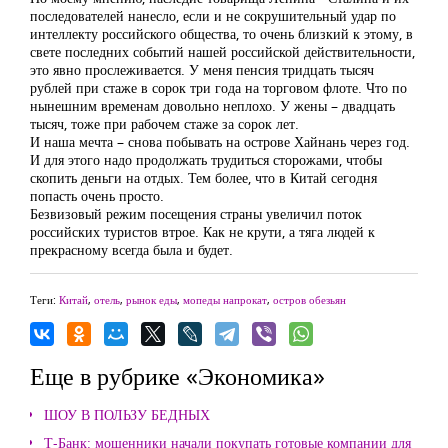
последователей нанесло, если и не сокрушительный удар по
интеллекту российского общества, то очень близкий к этому, в
свете последних событий нашей российской действительности,
это явно прослеживается. У меня пенсия тридцать тысяч
рублей при стаже в сорок три года на торговом флоте. Что по
нынешним временам довольно неплохо. У жены – двадцать
тысяч, тоже при рабочем стаже за сорок лет.
И наша мечта – снова побывать на острове Хайнань через год.
И для этого надо продолжать трудиться сторожами, чтобы
скопить деньги на отдых. Тем более, что в Китай сегодня
попасть очень просто.
Безвизовый режим посещения страны увеличил поток
российских туристов втрое. Как не крути, а тяга людей к
прекрасному всегда была и будет.
Теги:
Китай
,
отель
,
рынок еды
,
мопеды напрокат
,
остров обезьян
Еще в рубрике «Экономика»
ШОУ В ПОЛЬЗУ БЕДНЫХ
Т-Банк: мошенники начали покупать готовые компании для