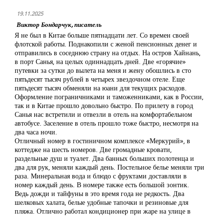
19.11.2025
Виктор Бондарчук, писатель
Я не был в Китае больше пятнадцати лет. Со времен своей
флотской работы. Поднакопили с женой пенсионных денег и
отправились в соседнюю страну на отдых. На остров Хайнань,
в порт Санья, на целых одиннадцать дней. Две «горячие»
путевки за сутки до вылета на меня и жену обошлись в сто
пятьдесят тысяч рублей в четырех звездочном отеле. Еще
пятьдесят тысяч обменяли на юани для текущих расходов.
Оформление пограничниками и таможенниками, как в России,
так и в Китае прошло довольно быстро. По прилету в город
Санья нас встретили и отвезли в отель на комфортабельном
автобусе. Заселение в отель прошло тоже быстро, несмотря на
два часа ночи.
Отличный номер в гостиничном комплексе «Меркурий», в
коттедже на шесть номеров. Две громадные кровати,
раздельные душ и туалет. Два банных больших полотенца и
два для рук, меняли каждый день. Постельное белье меняли три
раза. Минеральная вода и блюдо с фруктами доставляли в
номер каждый день. В номере также есть большой зонтик.
Ведь дожди и тайфуны в это время года не редкость. Два
шелковых халата, белые удобные тапочки и резиновые для
пляжа. Отлично работал кондиционер при жаре на улице в