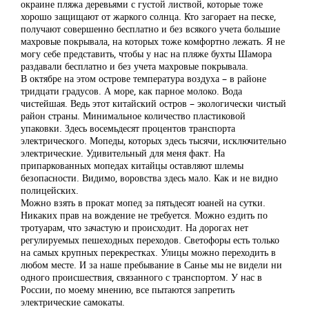
окраине пляжа деревьями с густой листвой, которые тоже
хорошо защищают от жаркого солнца. Кто загорает на песке,
получают совершенно бесплатно и без всякого учета большие
махровые покрывала, на которых тоже комфортно лежать. Я не
могу себе представить, чтобы у нас на пляже бухты Шамора
раздавали бесплатно и без учета махровые покрывала.
В октябре на этом острове температура воздуха – в районе
тридцати градусов. А море, как парное молоко. Вода
чистейшая. Ведь этот китайский остров – экологически чистый
район страны. Минимальное количество пластиковой
упаковки. Здесь восемьдесят процентов транспорта
электрического. Мопеды, которых здесь тысячи, исключительно
электрические. Удивительный для меня факт. На
припаркованных мопедах китайцы оставляют шлемы
безопасности. Видимо, воровства здесь мало. Как и не видно
полицейских.
Можно взять в прокат мопед за пятьдесят юаней на сутки.
Никаких прав на вождение не требуется. Можно ездить по
тротуарам, что зачастую и происходит. На дорогах нет
регулируемых пешеходных переходов. Светофоры есть только
на самых крупных перекрестках. Улицы можно переходить в
любом месте. И за наше пребывание в Санье мы не видели ни
одного происшествия, связанного с транспортом. У нас в
России, по моему мнению, все пытаются запретить
электрические самокаты.