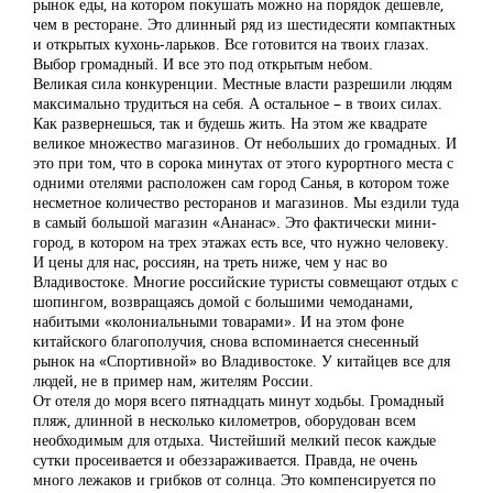
рынок еды, на котором покушать можно на порядок дешевле,
чем в ресторане. Это длинный ряд из шестидесяти компактных
и открытых кухонь-ларьков. Все готовится на твоих глазах.
Выбор громадный. И все это под открытым небом.
Великая сила конкуренции. Местные власти разрешили людям
максимально трудиться на себя. А остальное – в твоих силах.
Как развернешься, так и будешь жить. На этом же квадрате
великое множество магазинов. От небольших до громадных. И
это при том, что в сорока минутах от этого курортного места с
одними отелями расположен сам город Санья, в котором тоже
несметное количество ресторанов и магазинов. Мы ездили туда
в самый большой магазин «Ананас». Это фактически мини-
город, в котором на трех этажах есть все, что нужно человеку.
И цены для нас, россиян, на треть ниже, чем у нас во
Владивостоке. Многие российские туристы совмещают отдых с
шопингом, возвращаясь домой с большими чемоданами,
набитыми «колониальными товарами». И на этом фоне
китайского благополучия, снова вспоминается снесенный
рынок на «Спортивной» во Владивостоке. У китайцев все для
людей, не в пример нам, жителям России.
От отеля до моря всего пятнадцать минут ходьбы. Громадный
пляж, длинной в несколько километров, оборудован всем
необходимым для отдыха. Чистейший мелкий песок каждые
сутки просеивается и обеззараживается. Правда, не очень
много лежаков и грибков от солнца. Это компенсируется по