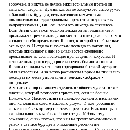
вооружен, и никуда не делись территориальные претензии
китайской стороны. Думаю, как бы не бахнуло это самое ружье
в ближайшем будущем, ведь идеология коммунизма,
помноженная на территориальные претензии, штука очень
непредсказуемая. Дай Бог, чтобы это никогда не случилось.
Если Китай стал такой мощной державой за тридцать лет и
продолжает стремительно развивается, то я не представляю, что
сегодня из себя представляет Япония, в которой я не был тоже
очень давно. И судя по иномаркам последнего поколения,
которые прибывают к нам во Владивосток ежедневно,
представляют из себя настоящие произведения искусства. И
которые пользуются среди россиян очень большим спором.
Японцы пятнадцать лет назад сортировали бытовой мусор по
семи категориям. И зачастую российские моряки не гнушались
посещать их места утилизации в поисках «добряков -
нищтяков».
А мы до сих пор не можем отделить от общего мусора тот же
пластик, который разлагается триста лет, если не больше.
Похоже, что Япония страна из далекого будущего, населенная
инопланетянами самого высокого разума. И нам, россиянам,
есть с кого брать пример и к чему стремиться. Ведь японцы и
китайцы наши самые ближайшие соседи. К большому
сожалению, очень похоже, что нам не грозит экономический
рывок в светлое будущее в ближайшие десятилетие.
По моему мнению, наследие товарища Ленина - Сталина и их