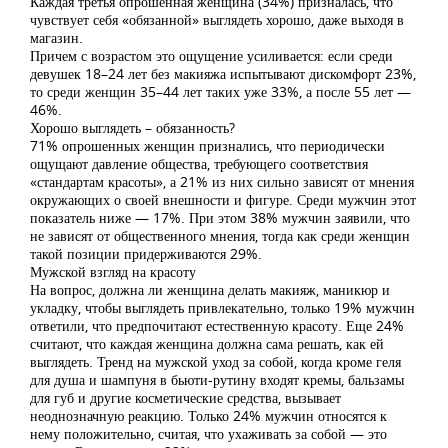
Каждая третья опрошенная женщина (34%) призналась, что
чувствует себя «обязанной» выглядеть хорошо, даже выходя в
магазин.
Причем с возрастом это ощущение усиливается: если среди
девушек 18–24 лет без макияжа испытывают дискомфорт 23%,
то среди женщин 35–44 лет таких уже 33%, а после 55 лет —
46%.
Хорошо выглядеть – обязанность?
71% опрошенных женщин признались, что периодически
ощущают давление общества, требующего соответствия
«стандартам красоты», а 21% из них сильно зависят от мнения
окружающих о своей внешности и фигуре. Среди мужчин этот
показатель ниже — 17%. При этом 38% мужчин заявили, что
не зависят от общественного мнения, тогда как среди женщин
такой позиции придерживаются 29%.
Мужской взгляд на красоту
На вопрос, должна ли женщина делать макияж, маникюр и
укладку, чтобы выглядеть привлекательно, только 19% мужчин
ответили, что предпочитают естественную красоту. Еще 24%
считают, что каждая женщина должна сама решать, как ей
выглядеть. Тренд на мужской уход за собой, когда кроме геля
для душа и шампуня в бьюти-рутину входят кремы, бальзамы
для губ и другие косметические средства, вызывает
неоднозначную реакцию. Только 24% мужчин относятся к
нему положительно, считая, что ухаживать за собой — это