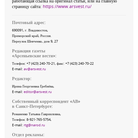
работающая ссылка на оригинал статьи, или на главную
страницу сайта:
https://www.arsvest.ru/
Почтовый адрес:
690091
, г.
Владивосток
,
Приморский край
,
Россия
.
Переулок Шевченко
, дом 9, 27
Редакция газеты
«
Арсеньевские вести
»:
Телефон:
+7 (423) 240-70-21
, факс:
+7 (423) 240-70-22
E-mail:
av@arsvest.ru
Редактор:
Ирина Георгиевна Гребнёва,
E-mail:
editor@arsvest.ru
Собственный корреспондент «АВ»
в Санкт-Петербурге:
Романенко Татьяна Гаврииловна,
Телефон: 8-921-765-5754,
E-mail:
rtg@narod.ru
Отдел рекламы: