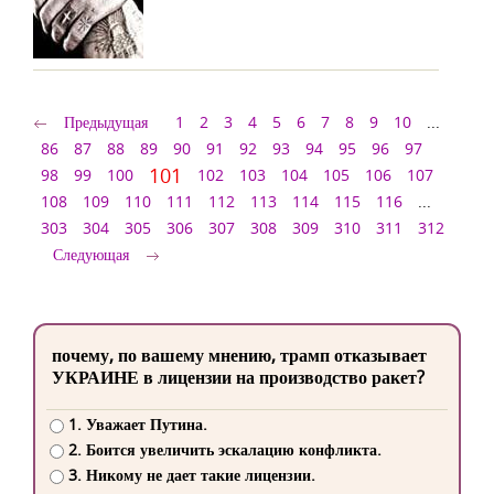
Предыдущая
1
2
3
4
5
6
7
8
9
10
...
86
87
88
89
90
91
92
93
94
95
96
97
101
98
99
100
102
103
104
105
106
107
108
109
110
111
112
113
114
115
116
...
303
304
305
306
307
308
309
310
311
312
Следующая
почему, по вашему мнению, трамп отказывает
УКРАИНЕ в лицензии на производство ракет?
1. Уважает Путина.
2. Боится увеличить эскалацию конфликта.
3. Никому не дает такие лицензии.