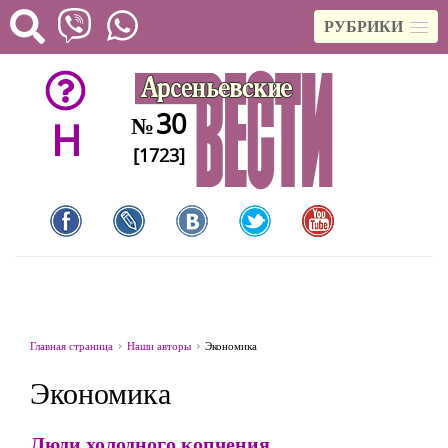
РУБРИКИ
30
№
H
[1723]
Главная страница
Наши авторы
Экономика
Экономика
Люди холодного копчения