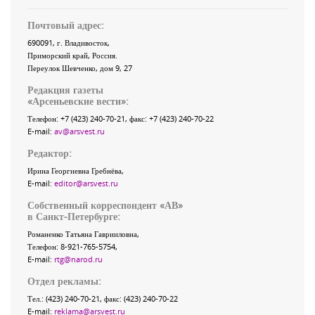
Почтовый адрес:
690091
, г.
Владивосток
,
Приморский край
,
Россия
.
Переулок Шевченко
, дом 9, 27
Редакция газеты
«
Арсеньевские вести
»:
Телефон:
+7 (423) 240-70-21
, факс:
+7 (423) 240-70-22
E-mail:
av@arsvest.ru
Редактор:
Ирина Георгиевна Гребнёва,
E-mail:
editor@arsvest.ru
Собственный корреспондент «АВ»
в Санкт-Петербурге:
Романенко Татьяна Гаврииловна,
Телефон: 8-921-765-5754,
E-mail:
rtg@narod.ru
Отдел рекламы:
Тел.: (423) 240-70-21, факс: (423) 240-70-22
E-mail:
reklama@arsvest.ru