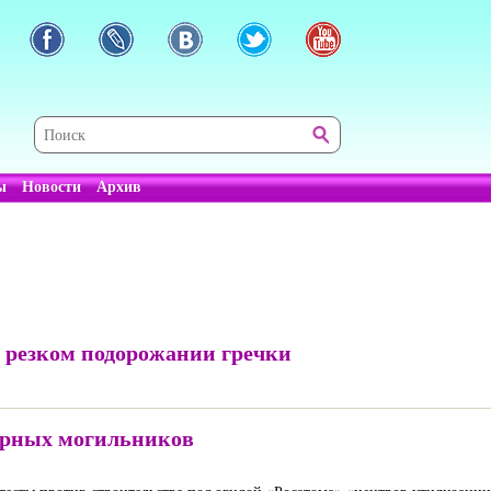
ы
Новости
Архив
 резком подорожании гречки
дерных могильников