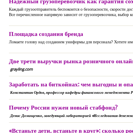
Надежный грузоперевозчик как гарантия со
Каждый грузоотправитель беспокоится о безопасности, скорости до
Все перечисленное напрямую зависит от грузоперевозчика, выбор к
Площадка создания бренда
Ломаете голову над созданием униформы для персонала? Хотите и
Две трети выручки рынка розничного онлайн
grayling.com
Заработать на биткойнах: чем выгодны и о
Константин Ордов, профессор кафедры финансового менеджмента РЭ
Почему России нужен новый стабфонд?
Денис Домащенко, заведующий лабораторией «Исследования денежно
«Встаньте дети, встаньте в круг»: сколько р