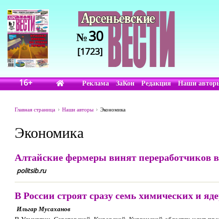
30
№
[1723]
16+
Реклама
ЗаКон
Редакция
Наши автор
Главная страница
Наши авторы
Экономика
Экономика
Алтайские фермеры винят переработчиков в
politsib.ru
В России строят сразу семь химических и я
Ильгар Мусаханов