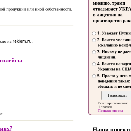
мнению, трамп
отказывает УКР
нной продукции или иной собственности.
в лицензии на
производство рак
1. Уважает Путин
2. Боится увелич
жно на reklem.ru.
эскалацию конфл
3. Никому не дает
лицензии.
етплейсы
4. Боится нападе
Украины на СШ
5. Просто у него 
поведения такая:
обещать и не сдел
Всего проголосовало
1 человек
Прошлые опросы
ва
циях?
Наши проект