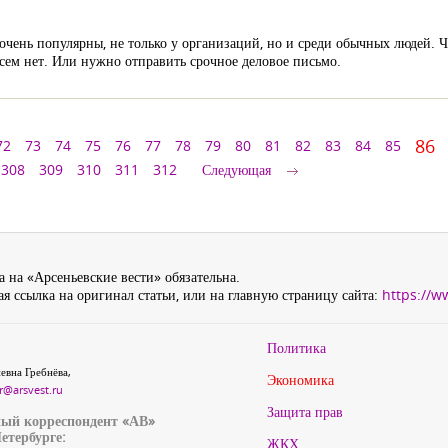
чень популярны, не только у организаций, но и среди обычных людей. Ча
всем нет. Или нужно отправить срочное деловое письмо.
86
72
73
74
75
76
77
78
79
80
81
82
83
84
85
308
309
310
311
312
Следующая
 на «Арсеньевские вести» обязательна.
я ссылка на оригинал статьи, или на главную страницу сайта:
https://w
Политика
евна Гребнёва,
Экономика
r@arsvest.ru
Защита прав
ый корреспондент «АВ»
етербурге:
ЖКХ