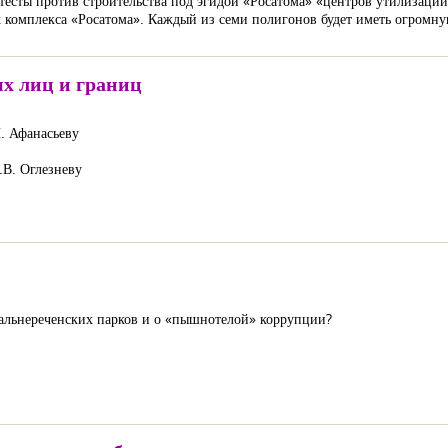
отесты против строительства под эгидой «Росатома» «центров утилизаци
 комплекса «Росатома». Каждый из семи полигонов будет иметь огромную
х лиц и границ
. Афанасьеву
.В. Оглезневу
альнереченских парков и о «пышнотелой» коррупции?