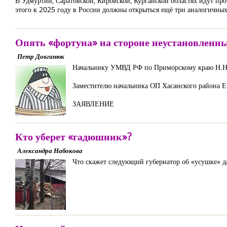
В Удмуртии, Саратовской, Кировской, Курганской областях идут пр
этого к 2025 году в России должны открыться ещё три аналогичных
Опять «фортуна» на стороне неустановленны
Петр Довганюк
Начальнику УМВД РФ по Приморскому краю Н.Н
Заместителю начальника ОП Хасанского района Е
ЗАЯВЛЕНИЕ
Кто уберет «гадюшник»?
Александра Набокова
Что скажет следующий губернатор об «усушке» д