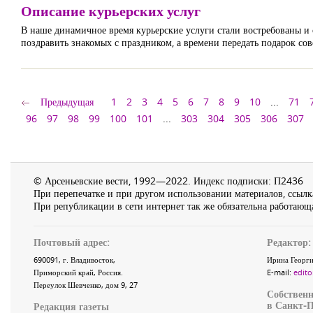
Описание курьерских услуг
В наше динамичное время курьерские услуги стали востребованы и о
поздравить знакомых с праздником, а времени передать подарок со
Предыдущая
1
2
3
4
5
6
7
8
9
10
...
71
96
97
98
99
100
101
...
303
304
305
306
307
© Арсеньевские вести, 1992—2022. Индекс подписки: П2436
При перепечатке и при другом использовании материалов, ссылка
При републикации в сети интернет так же обязательна работающа
Почтовый адрес:
Редактор:
690091
, г.
Владивосток
,
Ирина Георги
Приморский край
,
Россия
.
E-mail:
edito
Переулок Шевченко
, дом 9, 27
Собственн
в Санкт-П
Редакция газеты