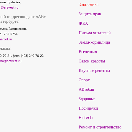
евна Гребнёва,
Экономика
r@arsvest.ru
Защита прав
ый корреспондент «АВ»
етербурге:
ЖКХ
тьяна Гаврииловна,
Письма читателей
21-765-5754,
narod.ru
Земля-кормилица
кламы:
Вселенная
40-70-21, факс: (423) 240-70-22
Салон красоты
ma@arsvest.ru
Вкусные рецепты
Спорт
АВтобан
Здоровье
Посиделки
Hi-tech
Ремонт и строительство