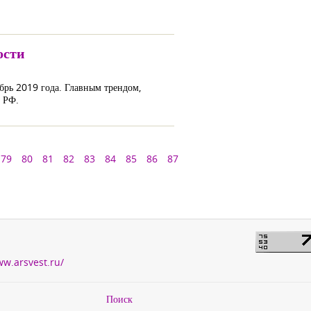
ости
брь 2019 года. Главным трендом,
в РФ.
79
80
81
82
83
84
85
86
87
ww.arsvest.ru/
Поиск