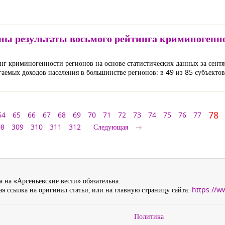
ны результаты восьмого рейтинга криминогенн
нг криминогенности регионов на основе статистических данных за сентя
аемых доходов населения в большинстве регионов: в 49 из 85 субъекто
78
64
65
66
67
68
69
70
71
72
73
74
75
76
77
08
309
310
311
312
Следующая
 на «Арсеньевские вести» обязательна.
я ссылка на оригинал статьи, или на главную страницу сайта:
https://w
Политика