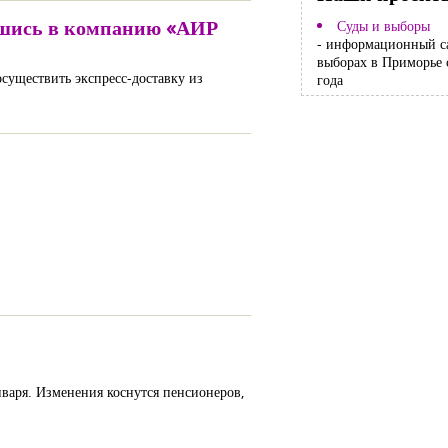
ившись в компанию «АИР
Суды и выборы
- информационный с
выборах в Приморье 
осуществить экспресс-доставку из
года
нваря. Изменения коснутся пенсионеров,