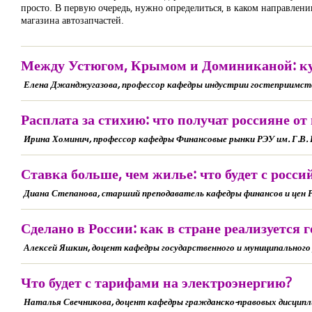
просто. В первую очередь, нужно определиться, в каком направлен
магазина автозапчастей.
Между Устюгом, Крымом и Доминиканой: куд
Елена Джанджугазова, профессор кафедры индустрии гостеприимства
Расплата за стихию: что получат россияне от
Ирина Хоминич, профессор кафедры Финансовые рынки РЭУ им. Г.В.
Ставка больше, чем жилье: что будет с рос
Диана Степанова, старший преподаватель кафедры финансов и цен Р
Сделано в России: как в стране реализуетс
Алексей Яшкин, доцент кафедры государственного и муниципального 
Что будет с тарифами на электроэнергию?
Наталья Свечникова, доцент кафедры гражданско-правовых дисципли