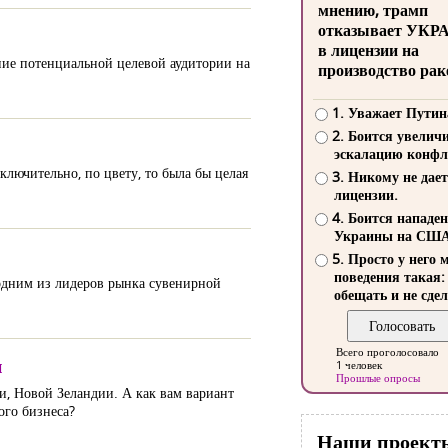
мнению, трамп
отказывает УКР
в лицензии на
ие потенциальной целевой аудитории на
производство рак
1. Уважает Путин
2. Боится увелич
эскалацию конфл
ключительно, по цвету, то была бы целая
3. Никому не дает
лицензии.
4. Боится нападе
Украины на СШ
5. Просто у него 
поведения такая:
 одним из лидеров рынка сувенирной
обещать и не сдел
Всего проголосовало
и
1 человек
Прошлые опросы
и, Новой Зеландии. А как вам вариант
ого бизнеса?
Наши проект