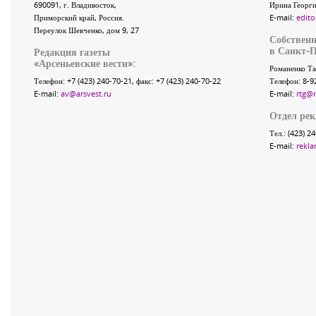
690091
, г.
Владивосток
,
Ирина Георги
Приморский край
,
Россия
.
E-mail:
edito
Переулок Шевченко
, дом 9, 27
Собственн
в Санкт-П
Редакция газеты
«
Арсеньевские вести
»:
Романенко Та
Телефон:
+7 (423) 240-70-21
, факс:
+7 (423) 240-70-22
Телефон: 8-9
E-mail:
av@arsvest.ru
E-mail:
rtg@
Отдел ре
Тел.: (423) 2
E-mail:
rekla