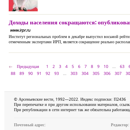
Доходы населения сокращаются: опубликова
www.irpr.ru
Институт региональных проблем в декабре выпустил восьмой рейти
отмеченным экспертами ИРП, является сокращение реально располаг
Предыдущая
1
2
3
4
5
6
7
8
9
10
...
63
88
89
90
91
92
93
...
303
304
305
306
307
3
© Арсеньевские вести, 1992—2022. Индекс подписки: П2436
При перепечатке и при другом использовании материалов, ссылка
При републикации в сети интернет так же обязательна работающа
Почтовый адрес:
Редактор: