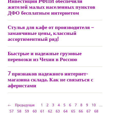
Инвестиции РФПИ обеспечили
жителей малых населенных пунктов
ДФО бесплатным интернетом
Стулья для кафе от производителя –
заманчивые цены, классный
ассортиментный ряд!
Быстрые и надежные грузовые
перевозки из Чехии в Россию
7 признаков надежного интернет-
магазина склада. Как не связаться с
аферистами
Предыдущая
1
2
3
4
5
6
7
8
9
10
...
57
58
59
60
61
62
63
64
65
66
67
68