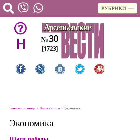
РУБРИКИ
30
№
H
[1723]
Главная страница
Наши авторы
Экономика
Экономика
Шаги победы