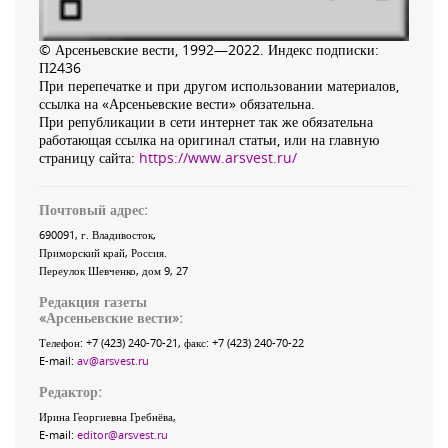
© Арсеньевские вести, 1992—2022. Индекс подписки:
П2436
При перепечатке и при другом использовании материалов,
ссылка на «Арсеньевские вести» обязательна.
При републикации в сети интернет так же обязательна
работающая ссылка на оригинал статьи, или на главную
страницу сайта:
https://www.arsvest.ru/
Почтовый адрес:
690091
, г.
Владивосток
,
Приморский край
,
Россия
.
Переулок Шевченко
, дом 9, 27
Редакция газеты
«
Арсеньевские вести
»:
Телефон:
+7 (423) 240-70-21
, факс:
+7 (423) 240-70-22
E-mail:
av@arsvest.ru
Редактор:
Ирина Георгиевна Гребнёва,
E-mail:
editor@arsvest.ru