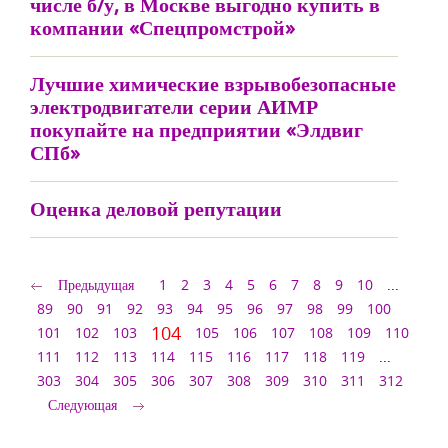
числе б/у, в Москве выгодно купить в
компании «Спецпромстрой»
Лучшие химические взрывобезопасные
электродвигатели серии АИМР
покупайте на предприятии «Элдвиг
СПб»
Оценка деловой репутации
Предыдущая
1
2
3
4
5
6
7
8
9
10
...
89
90
91
92
93
94
95
96
97
98
99
100
104
101
102
103
105
106
107
108
109
110
111
112
113
114
115
116
117
118
119
...
303
304
305
306
307
308
309
310
311
312
Следующая