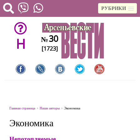
РУБРИКИ
30
№
H
[1723]
Главная страница
Наши авторы
Экономика
Экономика
Непотопляемые