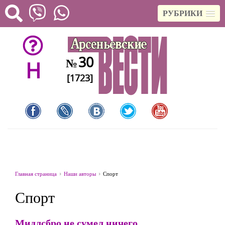
РУБРИКИ
30
№
H
[1723]
Главная страница
Наши авторы
Спорт
Спорт
Мидлсбро не сумел ничего