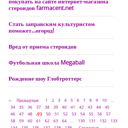
покупать на сайте интернет-магазина
стероидов farmacent.net
Стать заправским культуристом
поможет...огород!
Вред от приема стероидов
Футбольная школа Megaball
Рождение шоу Глобтроттерс
Предыдущая
1
2
3
4
5
6
7
8
9
10
...
34
35
36
37
38
39
40
41
42
43
44
45
49
46
47
48
50
51
52
53
54
55
56
57
58
59
60
61
62
63
64
...
130
131
132
133
134
135
136
137
138
139
Следующая