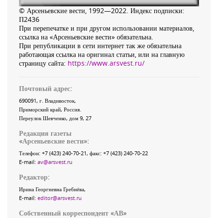
© Арсеньевские вести, 1992—2022. Индекс подписки:
П2436
При перепечатке и при другом использовании материалов,
ссылка на «Арсеньевские вести» обязательна.
При републикации в сети интернет так же обязательна
работающая ссылка на оригинал статьи, или на главную
страницу сайта:
https://www.arsvest.ru/
Почтовый адрес:
690091
, г.
Владивосток
,
Приморский край
,
Россия
.
Переулок Шевченко
, дом 9, 27
Редакция газеты
«
Арсеньевские вести
»:
Телефон:
+7 (423) 240-70-21
, факс:
+7 (423) 240-70-22
E-mail:
av@arsvest.ru
Редактор:
Ирина Георгиевна Гребнёва,
E-mail:
editor@arsvest.ru
Собственный корреспондент «АВ»