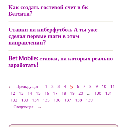
Как создать гостевой счет в бк
Бетсити?
Ставки на киберфутбол. А ты уже
сделал первые шаги в этом
направлении?
Bet Mobile: ставки, на которых реально
заработать!
5
Предыдущая
1
2
3
4
6
7
8
9
10
11
12
13
14
15
16
17
18
19
20
...
130
131
132
133
134
135
136
137
138
139
Следующая