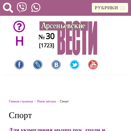
РУБРИКИ
30
№
H
[1723]
Главная страница
Наши авторы
Спорт
Спорт
Для укрепления мышц рук, груди и