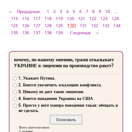
Предыдущая
1
2
3
4
5
6
7
8
9
10
...
115
116
117
118
119
120
121
122
123
124
130
125
126
127
128
129
131
132
133
134
135
136
137
138
139
Следующая
почему, по вашему мнению, трамп отказывает
УКРАИНЕ в лицензии на производство ракет?
1. Уважает Путина.
2. Боится увеличить эскалацию конфликта.
3. Никому не дает такие лицензии.
4. Боится нападения Украины на США
5. Просто у него манера поведения такая: обещать и
не сделать.
Всего проголосовало
1 человек