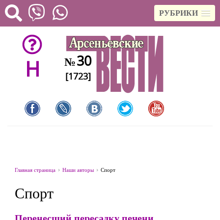
РУБРИКИ
30
№
H
[1723]
Главная страница
Наши авторы
Спорт
Спорт
Перенесший пересадку печени