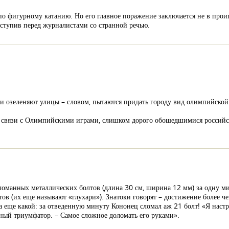
по фигурному катанию. Но его главное поражение заключается не в про
ступив перед журналистами со странной речью.
 и озеленяют улицы – словом, пытаются придать городу вид олимпийской
 связи с Олимпийскими играми, слишком дорого обошедшимися российс
ломанных металлических болтов (длина 30 см, ширина 12 мм) за одну м
ов (их еще называют «глухари»). Знатоки говорят – достижение более че
да еще какой: за отведенную минуту Кононец сломал аж 21 болт! «Я настра
ьный триумфатор. – Самое сложное доломать его руками».