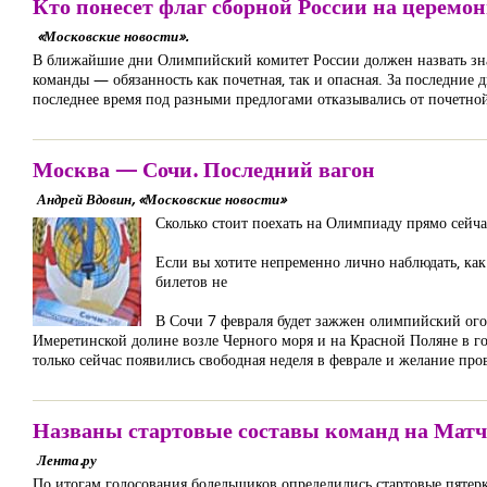
Кто понесет флаг сборной России на церем
«Московские новости».
В ближайшие дни Олимпийский комитет России должен назвать зна
команды — обязанность как почетная, так и опасная. За последние
последнее время под разными предлогами отказывались от почетно
Москва — Сочи. Последний вагон
Андрей Вдовин, «Московские новости»
Сколько стоит поехать на Олимпиаду прямо сейча
Если вы хотите непременно лично наблюдать, как
билетов не
В Сочи 7 февраля будет зажжен олимпийский огонь
Имеретинской долине возле Черного моря и на Красной Поляне в гор
только сейчас появились свободная неделя в феврале и желание пров
Названы стартовые составы команд на Матч
Лента.ру
По итогам голосования болельщиков определились стартовые пятер