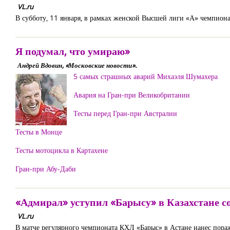
VL.ru
В субботу, 11 января, в рамках женской Высшей лиги «А» чемпиона
Я подумал, что умираю»
Андрей Вдовин, «Московские новости».
5 самых страшных аварий Михаэля Шумахера
Авария на Гран-при Великобритании
Тесты перед Гран-при Австралии
Тесты в Монце
Тесты мотоцикла в Картахене
Гран-при Абу-Даби
«Адмирал» уступил «Барысу» в Казахстане со
VL.ru
В матче регулярного чемпионата КХЛ «Барыс» в Астане нанес пораж