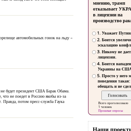
мнению, трамп
отказывает УКР
в лицензии на
производство рак
1. Уважает Путин
 зрелище автомобильных гонок на льду –
2. Боится увелич
эскалацию конфл
3. Никому не дает
лицензии.
4. Боится нападе
Украины на СШ
5. Просто у него 
поведения такая:
обещать и не сдел
о не будет президент США Барак Обама.
 что не поедет в Россию якобы из-за
т. Правда, потом пресс-служба Гаука
Всего проголосовало
1 человек
Прошлые опросы
Наши проект