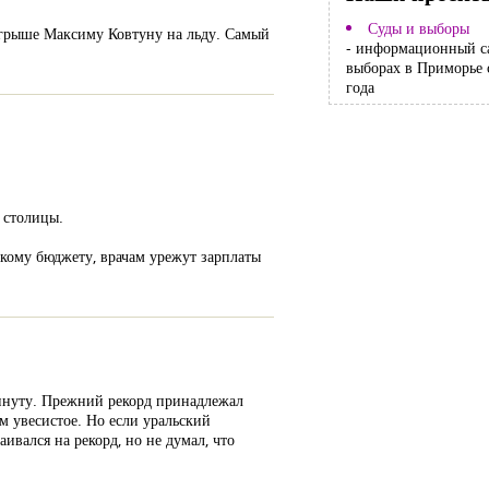
Суды и выборы
игрыше Максиму Ковтуну на льду. Самый
- информационный с
выборах в Приморье 
года
 столицы.
кому бюджету, врачам урежут зарплаты
инуту. Прежний рекорд принадлежал
м увесистое. Но если уральский
ивался на рекорд, но не думал, что