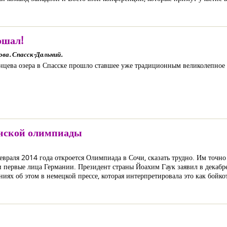
ошал!
ова. Спасск-Дальний.
янцева озера в Спасске прошло ставшее уже традиционным великолепное
инской олимпиады
февраля 2014 года откроется Олимпиада в Сочи, сказать трудно. Им точн
 первые лица Германии. Президент страны Йоахим Гаук заявил в декабре,
иях об этом в немецкой прессе, которая интерпретировала это как бойко