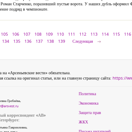
и Роман Старченко, поразивший пустые ворота. У наших дубль оформил
ение подряд в чемпионате.
105
106
107
108
109
110
111
112
113
114
115
116
134
135
136
137
138
139
Следующая
 на «Арсеньевские вести» обязательна.
я ссылка на оригинал статьи, или на главную страницу сайта:
https://w
Политика
евна Гребнёва,
Экономика
r@arsvest.ru
Защита прав
ый корреспондент «АВ»
етербурге:
ЖКХ
тьяна Гаврииловна,
Письма читателей