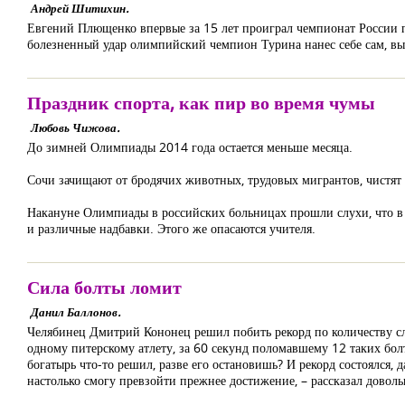
Андрей Шитихин.
Евгений Плющенко впервые за 15 лет проиграл чемпионат России 
болезненный удар олимпийский чемпион Турина нанес себе сам, вы
Праздник спорта, как пир во время чумы
Любовь Чижова.
До зимней Олимпиады 2014 года остается меньше месяца.
Сочи зачищают от бродячих животных, трудовых мигрантов, чистят
Накануне Олимпиады в российских больницах прошли слухи, что в
и различные надбавки. Этого же опасаются учителя.
Сила болты ломит
Данил Баллонов.
Челябинец Дмитрий Кононец решил побить рекорд по количеству с
одному питерскому атлету, за 60 секунд поломавшему 12 таких болт
богатырь что-то решил, разве его остановишь? И рекорд состоялся, 
настолько смогу превзойти прежнее достижение, – рассказал довол