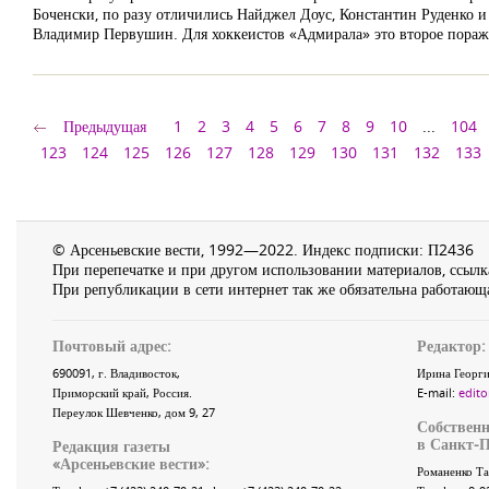
Боченски, по разу отличились Найджел Доус, Константин Руденко 
Владимир Первушин. Для хоккеистов «Адмирала» это второе пораж
Предыдущая
1
2
3
4
5
6
7
8
9
10
...
104
123
124
125
126
127
128
129
130
131
132
133
© Арсеньевские вести, 1992—2022. Индекс подписки: П2436
При перепечатке и при другом использовании материалов, ссылка
При републикации в сети интернет так же обязательна работающа
Почтовый адрес:
Редактор:
690091
, г.
Владивосток
,
Ирина Георги
Приморский край
,
Россия
.
E-mail:
edito
Переулок Шевченко
, дом 9, 27
Собственн
в Санкт-П
Редакция газеты
«
Арсеньевские вести
»:
Романенко Та