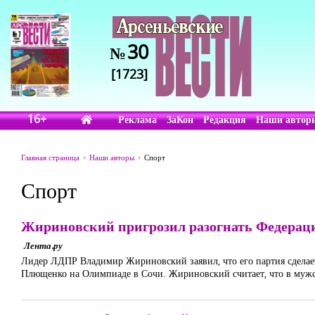
30
№
[1723]
16+
Реклама
ЗаКон
Редакция
Наши автор
Главная страница
Наши авторы
Спорт
Спорт
Жириновский пригрозил разогнать Федерац
Лента.ру
Лидер ЛДПР Владимир Жириновский заявил, что его партия сделает
Плющенко на Олимпиаде в Сочи. Жириновский считает, что в мужс