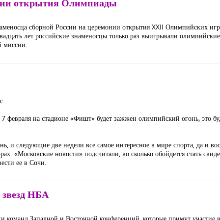
онии открытия Олимпиады
меносца сборной России на церемонии открытия XXII Олимпийских игр.
 двадцать лет российские знаменосцы только раз выигрывали олимпийские
й миссии.
с
 7 февраля на стадионе «Фишт» будет зажжен олимпийский огонь, это бу
, и следующие две недели все самое интересное в мире спорта, да и воо
ах. «Московские новости» подсчитали, во сколько обойдется стать свид
ести ее в Сочи.
 звезд НБА
ки команд Западной и Восточной конференций, которые примут участие 