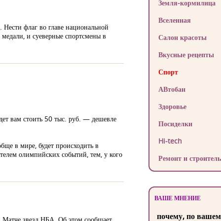
Земля-кормилица
Вселенная
 Нести флаг во главе национальной
 медали, и суеверные спортсмены в
Салон красоты
Вкусные рецепты
Спорт
АВтобан
Здоровье
дет вам стоить 50 тыс. руб. — дешевле
Посиделки
Hi-tech
бще в мире, будет происходить в
етелем олимпийских событий, тем, у кого
Ремонт и строитель
ВАШЕ МНЕНИЕ
почему, по вашем
в Матче звезд НБА. Об этом сообщает