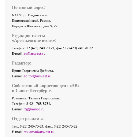
Почтовый адрес:
690091
, г.
Владивосток
,
Приморский край
,
Россия
.
Переулок Шевченко
, дом 9, 27
Редакция газеты
«
Арсеньевские вести
»:
Телефон:
+7 (423) 240-70-21
, факс:
+7 (423) 240-70-22
E-mail:
av@arsvest.ru
Редактор:
Ирина Георгиевна Гребнёва,
E-mail:
editor@arsvest.ru
Собственный корреспондент «АВ»
в Санкт-Петербурге:
Романенко Татьяна Гаврииловна,
Телефон: 8-921-765-5754,
E-mail:
rtg@narod.ru
Отдел рекламы:
Тел.: (423) 240-70-21, факс: (423) 240-70-22
E-mail:
reklama@arsvest.ru