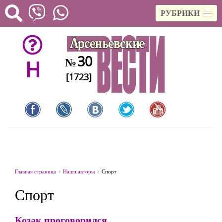
РУБРИКИ
30
№
H
[1723]
Главная страница
Наши авторы
Спорт
Спорт
Козак проговорился