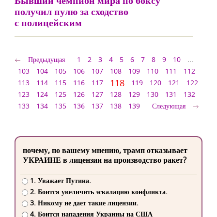
Бывший чемпион мира по боксу
получил пулю за сходство
с полицейским
Предыдущая
1
2
3
4
5
6
7
8
9
10
...
103
104
105
106
107
108
109
110
111
112
118
113
114
115
116
117
119
120
121
122
123
124
125
126
127
128
129
130
131
132
133
134
135
136
137
138
139
Следующая
почему, по вашему мнению, трамп отказывает
УКРАИНЕ в лицензии на производство ракет?
1. Уважает Путина.
2. Боится увеличить эскалацию конфликта.
3. Никому не дает такие лицензии.
4. Боится нападения Украины на США