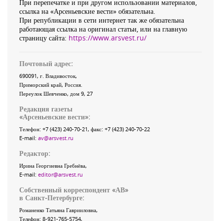
При перепечатке и при другом использовании материалов,
ссылка на «Арсеньевские вести» обязательна.
При републикации в сети интернет так же обязательна
работающая ссылка на оригинал статьи, или на главную
страницу сайта:
https://www.arsvest.ru/
Почтовый адрес:
690091
, г.
Владивосток
,
Приморский край
,
Россия
.
Переулок Шевченко
, дом 9, 27
Редакция газеты
«
Арсеньевские вести
»:
Телефон:
+7 (423) 240-70-21
, факс:
+7 (423) 240-70-22
E-mail:
av@arsvest.ru
Редактор:
Ирина Георгиевна Гребнёва,
E-mail:
editor@arsvest.ru
Собственный корреспондент «АВ»
в Санкт-Петербурге:
Романенко Татьяна Гаврииловна,
Телефон: 8-921-765-5754,