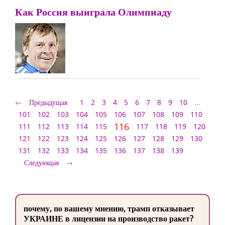
Как Россия выиграла Олимпиаду
Предыдущая
1
2
3
4
5
6
7
8
9
10
...
101
102
103
104
105
106
107
108
109
110
116
111
112
113
114
115
117
118
119
120
121
122
123
124
125
126
127
128
129
130
131
132
133
134
135
136
137
138
139
Следующая
почему, по вашему мнению, трамп отказывает
УКРАИНЕ в лицензии на производство ракет?