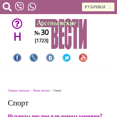
РУБРИКИ
30
№
H
[1723]
Главная страница
Наши авторы
Спорт
Спорт
Испанцы числом или немцы умением?