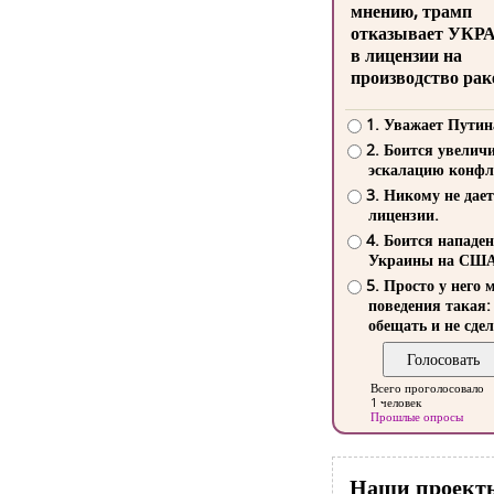
мнению, трамп
отказывает УКР
в лицензии на
производство рак
1. Уважает Путин
2. Боится увелич
эскалацию конфл
3. Никому не дает
лицензии.
4. Боится нападе
Украины на СШ
5. Просто у него 
поведения такая:
обещать и не сдел
Всего проголосовало
1 человек
Прошлые опросы
Наши проект