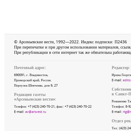
© Арсеньевские вести, 1992—2022. Индекс подписки: П2436
При перепечатке и при другом использовании материалов, ссылка
При републикации в сети интернет так же обязательна работающа
Почтовый адрес:
Редактор:
690091
, г.
Владивосток
,
Ирина Георги
Приморский край
,
Россия
.
E-mail:
edito
Переулок Шевченко
, дом 9, 27
Собственн
в Санкт-П
Редакция газеты
«
Арсеньевские вести
»:
Романенко Та
Телефон:
+7 (423) 240-70-21
, факс:
+7 (423) 240-70-22
Телефон: 8-9
E-mail:
av@arsvest.ru
E-mail:
rtg@
Отдел ре
Тел.: (423) 2