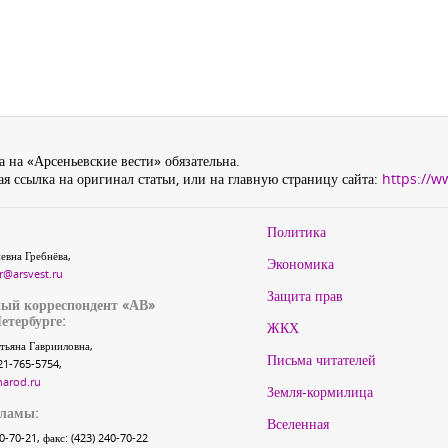
 на «Арсеньевские вести» обязательна.
я ссылка на оригинал статьи, или на главную страницу сайта:
https://w
Политика
евна Гребнёва,
Экономика
r@arsvest.ru
Защита прав
ый корреспондент «АВ»
етербурге:
ЖКХ
тьяна Гаврииловна,
Письма читателей
21-765-5754,
narod.ru
Земля-кормилица
кламы:
Вселенная
40-70-21, факс: (423) 240-70-22