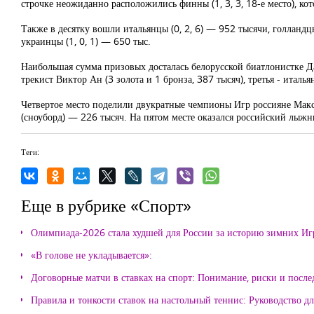
строчке неожиданно расположились финны (1, 3, 3, 18-е место), кот
Также в десятку вошли итальянцы (0, 2, 6) — 952 тысячи, голландцы 
украинцы (1, 0, 1) — 650 тыс.
Наибольшая сумма призовых досталась белорусской биатлонистке Да
трекист Виктор Ан (3 золота и 1 бронза, 387 тысяч), третья - италь
Четвертое место поделили двукратные чемпионы Игр россияне Макси
(сноуборд) — 226 тысяч. На пятом месте оказался российский лыжн
Теги:
Еще в рубрике «Спорт»
Олимпиада-2026 стала худшей для России за историю зимних Иг
«В голове не укладывается»:
Договорные матчи в ставках на спорт: Понимание, риски и после
Правила и тонкости ставок на настольный теннис: Руководство д