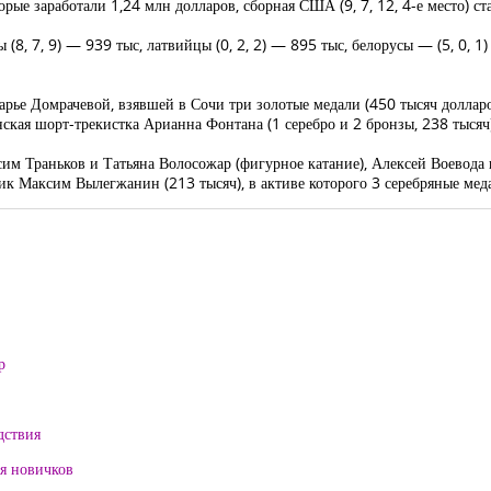
орые заработали 1,24 млн долларов, сборная США (9, 7, 12, 4-е место) с
(8, 7, 9) — 939 тыс, латвийцы (0, 2, 2) — 895 тыс, белорусы — (5, 0, 1)
рье Домрачевой, взявшей в Сочи три золотые медали (450 тысяч долларо
янская шорт-трекистка Арианна Фонтана (1 серебро и 2 бронзы, 238 тысяч
м Траньков и Татьяна Волосожар (фигурное катание), Алексей Воевода 
ик Максим Вылегжанин (213 тысяч), в активе которого 3 серебряные мед
р
дствия
ля новичков