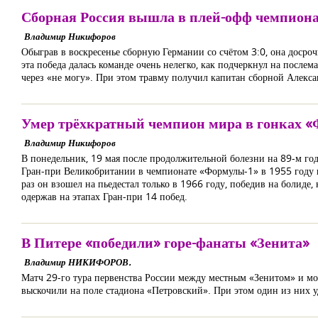
Сборная Россия вышла в плей-офф чемпиона
Владимир Никифоров
Обыграв в воскресенье сборную Германии со счётом 3:0, она досро
эта победа далась команде очень нелегко, как подчеркнул на после
через «не могу». При этом травму получил капитан сборной Алекса
Умер трёхкратный чемпион мира в гонках 
Владимир Никифоров
В понедельник, 19 мая после продолжительной болезни на 89-м го
Гран-при Великобритании в чемпионате «Формулы-1» в 1955 году в
раз он взошел на пьедестал только в 1966 году, победив на болиде
одержав на этапах Гран-при 14 побед.
В Питере «победили» горе-фанаты «Зенита»
Владимир НИКИФОРОВ.
Матч 29-го тура первенства России между местным «Зенитом» и мо
выскочили на поле стадиона «Петровский». При этом один из них у