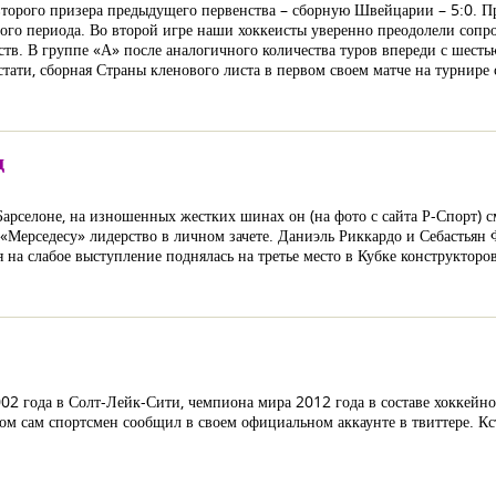
второго призера предыдущего первенства – сборную Швейцарии – 5:0. П
ого периода. Во второй игре наши хоккеисты уверенно преодолели сопро
тв. В группе «А» после аналогичного количества туров впереди с шесть
Кстати, сборная Страны кленового листа в первом своем матче на турнир
д
Барселоне, на изношенных жестких шинах он (на фото с сайта Р-Спорт
«Мерседесу» лидерство в личном зачете. Даниэль Риккардо и Себастьян Ф
я на слабое выступление поднялась на третье место в Кубке конструктор
02 года в Солт-Лейк-Сити, чемпиона мира 2012 года в составе хоккейно
ом сам спортсмен сообщил в своем официальном аккаунте в твиттере. Кст