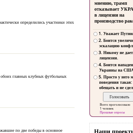
мнению, трамп
отказывает УКР
в лицензии на
производство рак
актически определились участники этих
1. Уважает Путин
2. Боится увелич
эскалацию конфл
3. Никому не дает
лицензии.
4. Боится нападе
Украины на СШ
и обоих главных клубных футбольных
5. Просто у него 
поведения такая:
обещать и не сдел
Всего проголосовало
1 человек
Прошлые опросы
Наши проект
ржавшие по две победы в основное