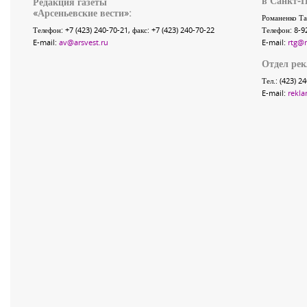
в Санкт-П
Редакция газеты
«
Арсеньевские вести
»:
Романенко Та
Телефон:
+7 (423) 240-70-21
, факс:
+7 (423) 240-70-22
Телефон: 8-9
E-mail:
av@arsvest.ru
E-mail:
rtg@
Отдел ре
Тел.: (423) 2
E-mail:
rekla