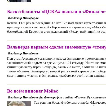
Баскетболисты «ЦСКА» вышли в «Финал че
Владимир Никифоров
Кстати, 11-й раз за последние 12 лет! В пятом матче четвертьфин
присоединились к испанской «Барселоне» и израильскому «Маккаби
баскетбольной Евролиги стал мадридский «Реал», выбивший из роз
Вальверде первым одолел знаменитую «стен
Владимир Никифоров
При этом Алехандро установил и рекорд финального прохождения к
заключительный подъём за две минуты и 41 секунду. Никто не смог
финишную черту через 3 секунды, заняв 2-е место, а Михал Квят
Таким образом, Вальверде во второй раз в своей карьере стал поб
смог принять участия в финальных «разборках» этой гонки капита
Во всём виноват Мойес
Владимир Никифоров (на фотографии с сайта «Газеты.Ру» запечатл
Так решили боссы футбольного клуба «Манчестер 