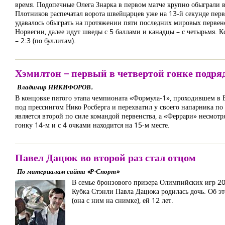
время. Подопечные Олега Знарка в первом матче крупно обыграли 
Плотников распечатал ворота швейцарцев уже на 13-й секунде перв
удавалось обыграть на протяжении пяти последних мировых первенс
Норвегии, далее идут шведы с 5 баллами и канадцы – с четырьмя. 
– 2:3 (по буллитам).
Хэмилтон – первый в четвертой гонке подря
Владимир НИКИФОРОВ.
В концовке пятого этапа чемпионата «Формула-1», проходившем в 
под прессингом Нико Росберга и перехватил у своего напарника по 
является второй по силе командой первенства, а «Феррари» несмотр
гонку 14-м и с 4 очками находится на 15-м месте.
Павел Дацюк во второй раз стал отцом
По материалам сайта «Р-Спорт»
В семье бронзового призера Олимпийских игр 20
Кубка Стэнли Павла Дацюка родилась дочь. Об эт
(она с ним на снимке), ей 12 лет.