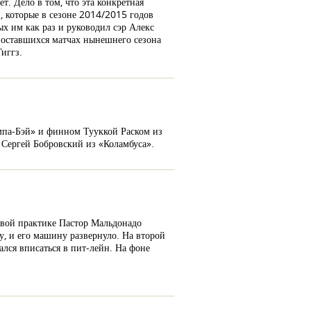
. Дело в том, что эта конкретная
, которые в сезоне 2014/2015 годов
ых им как раз и руководил сэр Алекс
 оставшихся матчах нынешнего сезона
иггз.
мпа-Бэй» и финном Тууккой Раском из
Сергей Бобровский из «Коламбуса».
рвой практике Пастор Мальдонадо
у, и его машину развернуло. На второй
лся вписаться в пит-лейн. На фоне