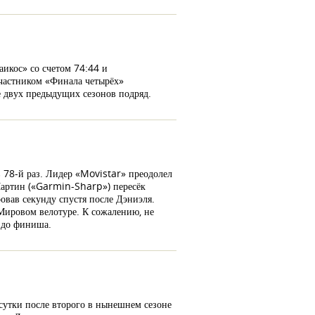
аикос» со счетом 74:44 и
участником «Финала четырёх»
е двух предыдущих сезонов подряд.
 78-й раз. Лидер «Movistar» преодолел
 Мартин («Garmin-Sharp») пересёк
вав секунду спустя после Дэниэля.
 Мировом велотуре. К сожалению, не
 до финиша.
 сутки после второго в нынешнем сезоне