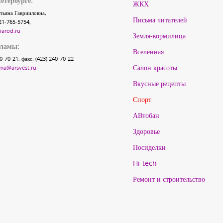
етербурге:
ЖКХ
тьяна Гаврииловна,
Письма читателей
21-765-5754,
narod.ru
Земля-кормилица
кламы:
Вселенная
40-70-21, факс: (423) 240-70-22
Салон красоты
ma@arsvest.ru
Вкусные рецепты
Спорт
АВтобан
Здоровье
Посиделки
Hi-tech
Ремонт и строительство