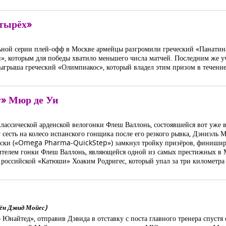
тырёх»
альной серии плей-офф в Москве армейцы разгромили греческий «Панатин
», которым для победы хватило меньшего числа матчей. Последним же 
ыгрыша греческий «Олимпиакос», который владел этим призом в течени
у» Мюр де Уи
лассической арденской велогонки Флеш Валлонь, состоявшейся вот уже в
 сесть на колесо испанского гонщика после его резкого рывка, Дэниэль
ковски («Omega Pharma-QuickStep») замкнул тройку призёров, финиширо
едителем гонки Флеш Валлонь, являющейся одной из самых престижных в
н российской «Катюши» Хоаким Родригес, который упал за три километра
ён Дэвид Мойес)
Юнайтед», отправив Дэвида в отставку с поста главного тренера спустя