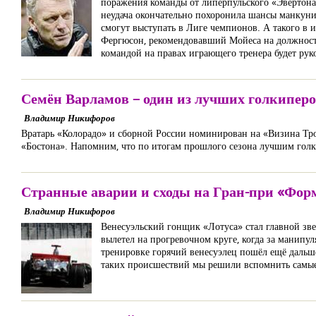
поражения команды от липерпульского «Эвертона»
неудача окончательно похоронила шансы манкуни
смогут выступать в Лиге чемпионов. А такого в и
Фергюсон, рекомендовавший Мойеса на должност
командой на правах играющего тренера будет ру
Семён Варламов – один из лучших голкипер
Владимир Никифоров
Вратарь «Колорадо» и сборной России номинирован на «Визина Тр
«Бостона». Напомним, что по итогам прошлого сезона лучшим гол
Странные аварии и сходы на Гран-при «Фор
Владимир Никифоров
Венесуэльский гонщик «Лотуса» стал главной зве
вылетел на прогревочном круге, когда за манипул
тренировке горячий венесуэлец пошёл ещё дальше
таких происшествий мы решили вспомнить самые