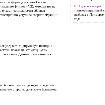
ри этом форвард россиян Сергей
Суды и выборы
тивление финнов (4:2), которых им не
- информационный с
ю очками располагается сборная
выборах в Приморье 
е сенсационно уступила сборной Франции
года
) смог удержать лидирующую позицию
еттель показали, что «Ред Булл»
ов. Россиянин Даниил Квят закончил
й сборной России, дважды обладателя
ати, его старшую дочь зовут Елизавета