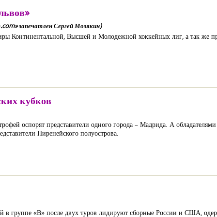
львов»
.com» запечатлен Сергей Мозякин)
ры Континентальной, Высшей и Молодежной хоккейных лиг, а так же пр
ских кубков
трофей оспорят представители одного города – Мадрида. А обладателям
редставители Пиренейского полуострова.
й в группе «В» после двух туров лидируют сборные России и США, оде