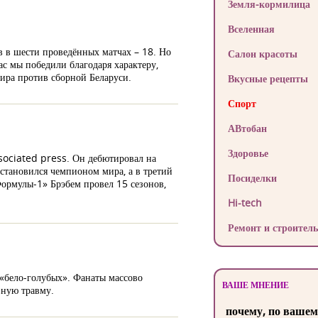
Земля-кормилица
Вселенная
в в шести проведённых матчах – 18. Но
Салон красоты
ас мы победили благодаря характеру,
ира против сборной Беларуси.
Вкусные рецепты
Спорт
АВтобан
Здоровье
ssociated press. Он дебютировал на
становился чемпионом мира, а в третий
Посиделки
«Формулы-1» Брэбем провел 15 сезонов,
Hi-tech
Ремонт и строитель
 «бело-голубых». Фанаты массово
ВАШЕ МНЕНИЕ
зную травму.
почему, по вашем