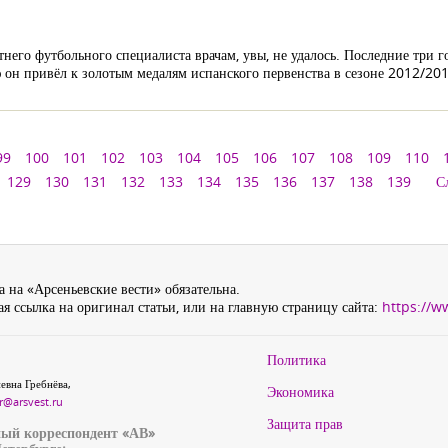
него футбольного специалиста врачам, увы, не удалось. Последние три г
 он привёл к золотым медалям испанского первенства в сезоне 2012/201
99
100
101
102
103
104
105
106
107
108
109
110
129
130
131
132
133
134
135
136
137
138
139
С
 на «Арсеньевские вести» обязательна.
я ссылка на оригинал статьи, или на главную страницу сайта:
https://w
Политика
евна Гребнёва,
Экономика
r@arsvest.ru
Защита прав
ый корреспондент «АВ»