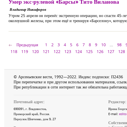
Умер экс-рулевой «Барсы» Тито Виланова
Владимир Никифоров
Утром 25 апреля он перенёс экстренную операцию, но спасти 45-лет
околоушной железы, при этом ещё и тренируя «Барселону», которую
Предыдущая
1
2
3
4
5
6
7
8
9
10
...
98
118
119
120
121
122
123
124
125
126
127
128
© Арсеньевские вести, 1992—2022. Индекс подписки: П2436
При перепечатке и при другом использовании материалов, ссылка
При републикации в сети интернет так же обязательна работающа
Почтовый адрес:
Редактор:
690091
, г.
Владивосток
,
Ирина Георги
Приморский край
,
Россия
.
E-mail:
edito
Переулок Шевченко
, дом 9, 27
Собственн