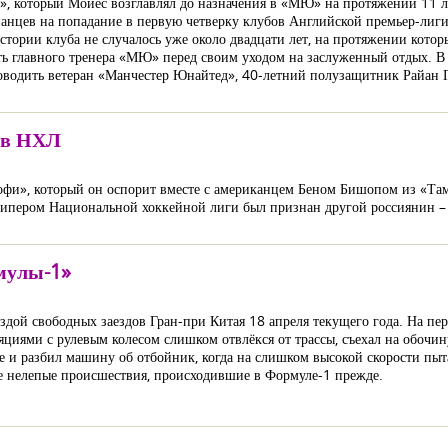
, который Мойес возглавлял до назначения в «МЮ» на протяжении 11 лет
анцев на попадание в первую четверку клубов Английской премьер-лиги
стории клуба не случалось уже около двадцати лет, на протяжении котор
ь главного тренера «МЮ» перед своим уходом на заслуженный отдых. В
ководить ветеран «Манчестер Юнайтед», 40-летний полузащитник Райан Г
ов НХЛ
офи», который он оспорит вместе с американцем Беном Бишопом из «Та
кипером Национальной хоккейной лиги был признан другой россиянин – 
мулы-1»
здой свободных заездов Гран-при Китая 18 апреля текущего года. На пе
яциями с рулевым колесом слишком отвлёкся от трассы, съехал на обочин
 и разбил машину об отбойник, когда на слишком высокой скорости пыта
 нелепые происшествия, происходившие в Формуле-1 прежде.