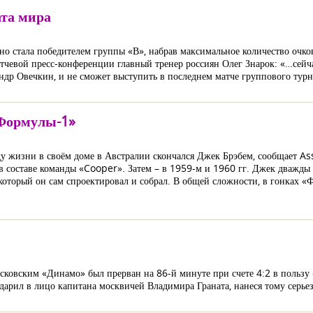
та мира
чно стала победителем группы «В», набрав максимальное количество очко
матчевой пресс-конференции главный тренер россиян Олег Знарок: «…сейч
ндр Овечкин, и не сможет выступить в последнем матче группового турн
«Формулы-1»
ду жизни в своём доме в Австралии скончался Джек Брэбем, сообщает A
 составе команды «Cooper». Затем – в 1959-м и 1960 гг. Джек дважды 
, который он сам спроектировал и собрал. В общей сложности, в гонках 
сковским «Динамо» был прерван на 86-й минуте при счете 4:2 в пользу
дарил в лицо капитана москвичей Владимира Граната, нанеся тому серье