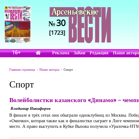
30
№
[1723]
16+
Реклама
ЗаКон
Редакция
Наши автор
Главная страница
Наши авторы
Спорт
Спорт
Волейболистки казанского «Динамо» – чемп
Владимир Никифоров
В финале в трёх сетах они обыграли одноклубниц из Москвы. Победа
«Омички», которая также как и финалистки сыграет в Лиге чемпио
место. А право выступить в Кубке Вызова получила «Уралочка-НТМ