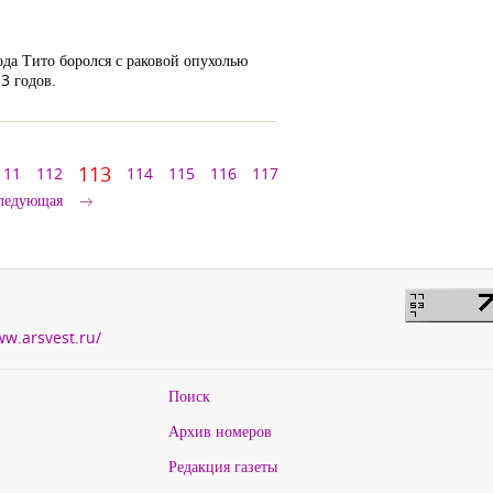
ода Тито боролся с раковой опухолью
3 годов.
113
111
112
114
115
116
117
ледующая
ww.arsvest.ru/
Поиск
Архив номеров
Редакция газеты