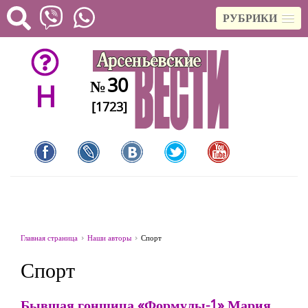
РУБРИКИ
30
№
H
[1723]
Главная страница
Наши авторы
Спорт
Спорт
Бывшая гонщица «Формулы-1» Мария