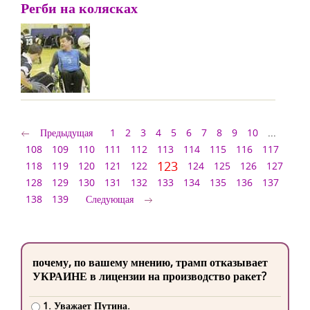
Регби на колясках
Предыдущая
1
2
3
4
5
6
7
8
9
10
...
108
109
110
111
112
113
114
115
116
117
123
118
119
120
121
122
124
125
126
127
128
129
130
131
132
133
134
135
136
137
138
139
Следующая
почему, по вашему мнению, трамп отказывает
УКРАИНЕ в лицензии на производство ракет?
1. Уважает Путина.