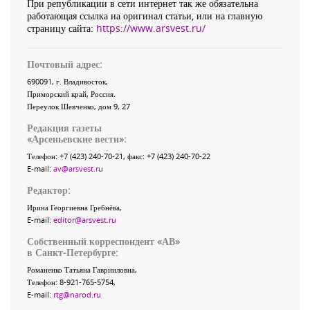
При републикации в сети интернет так же обязательна
работающая ссылка на оригинал статьи, или на главную
страницу сайта:
https://www.arsvest.ru/
Почтовый адрес:
690091
, г.
Владивосток
,
Приморский край
,
Россия
.
Переулок Шевченко
, дом 9, 27
Редакция газеты
«
Арсеньевские вести
»:
Телефон:
+7 (423) 240-70-21
, факс:
+7 (423) 240-70-22
E-mail:
av@arsvest.ru
Редактор:
Ирина Георгиевна Гребнёва,
E-mail:
editor@arsvest.ru
Собственный корреспондент «АВ»
в Санкт-Петербурге:
Романенко Татьяна Гаврииловна,
Телефон: 8-921-765-5754,
E-mail:
rtg@narod.ru