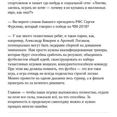
спортсменов и пишет где-нибудь в социальной сети: «Лентяи,
заелись, играть не хотят — почему я не купаюсь в миллионах
евро, как они?!»
— Вы верите словам бывшего президента РФС Сергея
Фурсенко, который говорил о победе на ЧМ-2018?
— У нас много талантливых ребят, и такие парни, как,
например, Александр Кокорин и Арсений Логашов,
потенциально могут быть лидерами сборной на домашнем
чемпионате. Нам просто нужны квалифицированные тренеры,
которые будут способны сработать на результат, объединить
футболистов общей идеей, сконструировать из набора
талантливых игроков мощную, конкурентоспособную команду.
При этом мы должны помнить, что футбол — это все-таки
игра, а игра отнюдь не всегда подвластна строгой логике.
Можно провести на одном дыхании весь турнир, а в финале
проиграть из-за нелепого рикошета.
Главное — чтобы наши игроки выложились полностью, отдали
на поле все силы, показали всё, на что способны. За
искренность и предельную самоотдачу можно и нужно
прощать многие ошибки.