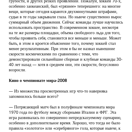
грубости, и других резких проявлений. Пожалуй, хоккей 70-х,
особенно заокеанский, был «грязнее» теперешнего: на многие
вещи, которые сегодня караются двухминутными штрафами,
судьи в те годы закрывали глаза. Но нынче существенно вырос
суммарный объем движения. Сейчас команды лучше научились
использовать пространство. В современном хоккее, несмотря
на те же размеры площадки, объема свободного льда для того,
чтобы проявить себя, становится все меньше и меньше. Может
быть, в этом и кроется объяснение того, почему хоккей стал
менее результативным. При этом я бы не назвал нынешние
скорости космическими по сравнению с теми, что
демонстрировали сильнейшие сборные и клубные команды 30-
40 лет назад — хотя в среднем они, эти скорости, безусловно
возросли.
Кино о чемпионате мира-2008
— Из множества просмотренных игр что-то наверняка
запомнилось больше всего?
— Потрясающий матч был в полуфинале чемпионата мира
1970 года по футболу между сборными Италии и ФРГ. Эта
игра развивалась по совершенно непредсказуемому сценарию,
особенно в дополнительное время. Хорошо, что тогда не было
правила «золотого» или «серебряного» гола, которые нынче, к