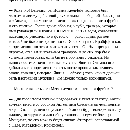
— Конечно! Выделил бы Йохана Кройффа, который был
мозгом и движущей силой двух команд — сборной Голландии
и «Аякса», — во многом изменивших представление о футболе
и его тактике. Голландские сборная, клубы, тренеры, которые
ими руководили в конце 1960-х и в 1970-е годы, совершили
настоящую революцию в футболе — революцию, равной
которой не было ни до, ни после. Я восхищаюсь Кройффом как
спортсменом, но это и великая личность. Он был прекрасным
игроком, стал замечательным тренером и до сих пор бы с
успехом тренировал, если бы не проблемы с сердцем. Из
наших соотечественников назову Льва Яшина. Он многого
добился как спортсмен и через многое прошел как человек —
опалу, гонения, неверие. Яшин — образец того, каким должен
быть настоящий мужчина. Им можно только восхищаться.
— Можете назвать Лео Месси лучшим в истории футбола?
— Для того чтобы хотя бы подобраться к такому статусу, Месси
должен вместе со сборной Аргентины блеснуть на чемпионате
мира. Это непременное условие. Если он будет выдерживать ту
планку, которую сам для себя установил, и сумеет блеснуть на
Мундиале, то его можно будет считать фигурой, сопоставимой
с Пеле, Марадоной, Кройффом.