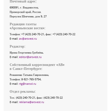
Почтовый адрес:
690091
, г.
Владивосток
,
Приморский край
,
Россия
.
Переулок Шевченко
, дом 9, 27
Редакция газеты
«
Арсеньевские вести
»:
Телефон:
+7 (423) 240-70-21
, факс:
+7 (423) 240-70-22
E-mail:
av@arsvest.ru
Редактор:
Ирина Георгиевна Гребнёва,
E-mail:
editor@arsvest.ru
Собственный корреспондент «АВ»
в Санкт-Петербурге:
Романенко Татьяна Гаврииловна,
Телефон: 8-921-765-5754,
E-mail:
rtg@narod.ru
Отдел рекламы:
Тел.: (423) 240-70-21, факс: (423) 240-70-22
E-mail:
reklama@arsvest.ru