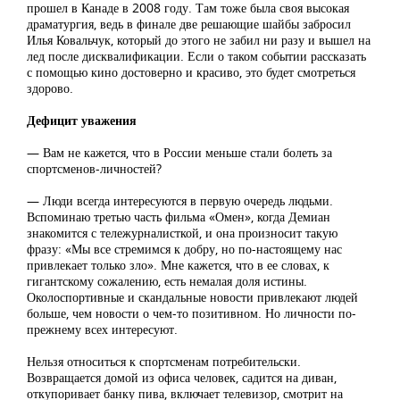
прошел в Канаде в 2008 году. Там тоже была своя высокая
драматургия, ведь в финале две решающие шайбы забросил
Илья Ковальчук, который до этого не забил ни разу и вышел на
лед после дисквалификации. Если о таком событии рассказать
с помощью кино достоверно и красиво, это будет смотреться
здорово.
Дефицит уважения
— Вам не кажется, что в России меньше стали болеть за
спортсменов-личностей?
— Люди всегда интересуются в первую очередь людьми.
Вспоминаю третью часть фильма «Омен», когда Демиан
знакомится с тележурналисткой, и она произносит такую
фразу: «Мы все стремимся к добру, но по-настоящему нас
привлекает только зло». Мне кажется, что в ее словах, к
гигантскому сожалению, есть немалая доля истины.
Околоспортивные и скандальные новости привлекают людей
больше, чем новости о чем-то позитивном. Но личности по-
прежнему всех интересуют.
Нельзя относиться к спортсменам потребительски.
Возвращается домой из офиса человек, садится на диван,
откупоривает банку пива, включает телевизор, смотрит на