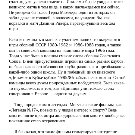
счастью, уже успели отменить. Иначе мы бы не увидели этого
великого матча в том виде, в каком наслаждаемся им сейчас.
Не увидели бы голов Герда Мюллера, один из которых он
забил даже не головой, а волосами, не увидели бы, как
ворвался в матч Джанни Ривера, перевернувший весь ход
игры.
Если вспоминать о матчах с участием наших, то выделяются
игры сборной СССР 1980-1982 и 1986-1988 годов, а также
матчи советской команды на чемпионате мира 1966 года.
Тогда у нас была в полном смысле слова сборная Советского
Союза. В ней присутствовали игроки из самых разных клубов,
не было какого-то «базового» клуба, равно как и преобладания
какой-либо одной школы. Ну и победный цикл киевского
«Динамо» в Кубке кубков-1985/86 забыть невозможно. От той
команды веяло духом прирожденных победителей. Была какая-
то неумолимость в том, как «Динамо» уничтожало своих
соперников в Европе — одного за другим.
— Тогда продолжим о легендах. Могут ли такие фильмы, как
«Легенда №17», повысить у людей интерес к спорту? Ведь
многие после просмотра аплодировали, для многих вообще все
показанное стало откровением.
— Я бы сказал, что такие фильмы стимулируют интерес не