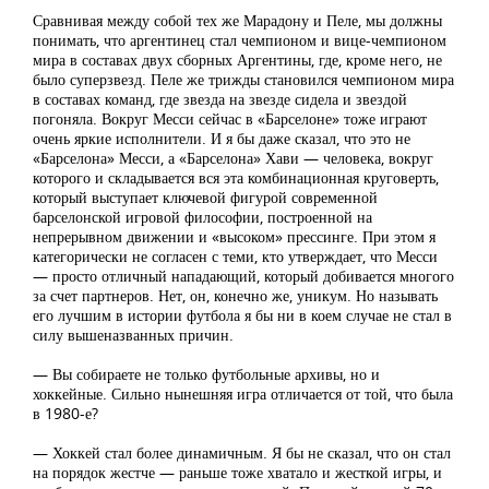
Сравнивая между собой тех же Марадону и Пеле, мы должны
понимать, что аргентинец стал чемпионом и вице-чемпионом
мира в составах двух сборных Аргентины, где, кроме него, не
было суперзвезд. Пеле же трижды становился чемпионом мира
в составах команд, где звезда на звезде сидела и звездой
погоняла. Вокруг Месси сейчас в «Барселоне» тоже играют
очень яркие исполнители. И я бы даже сказал, что это не
«Барселона» Месси, а «Барселона» Хави — человека, вокруг
которого и складывается вся эта комбинационная круговерть,
который выступает ключевой фигурой современной
барселонской игровой философии, построенной на
непрерывном движении и «высоком» прессинге. При этом я
категорически не согласен с теми, кто утверждает, что Месси
— просто отличный нападающий, который добивается многого
за счет партнеров. Нет, он, конечно же, уникум. Но называть
его лучшим в истории футбола я бы ни в коем случае не стал в
силу вышеназванных причин.
— Вы собираете не только футбольные архивы, но и
хоккейные. Сильно нынешняя игра отличается от той, что была
в 1980-е?
— Хоккей стал более динамичным. Я бы не сказал, что он стал
на порядок жестче — раньше тоже хватало и жесткой игры, и