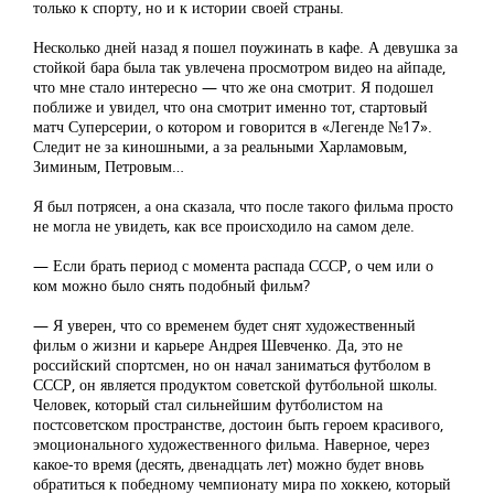
только к спорту, но и к истории своей страны.
Несколько дней назад я пошел поужинать в кафе. А девушка за
стойкой бара была так увлечена просмотром видео на айпаде,
что мне стало интересно — что же она смотрит. Я подошел
поближе и увидел, что она смотрит именно тот, стартовый
матч Суперсерии, о котором и говорится в «Легенде №17».
Следит не за киношными, а за реальными Харламовым,
Зиминым, Петровым…
Я был потрясен, а она сказала, что после такого фильма просто
не могла не увидеть, как все происходило на самом деле.
— Если брать период с момента распада СССР, о чем или о
ком можно было снять подобный фильм?
— Я уверен, что со временем будет снят художественный
фильм о жизни и карьере Андрея Шевченко. Да, это не
российский спортсмен, но он начал заниматься футболом в
СССР, он является продуктом советской футбольной школы.
Человек, который стал сильнейшим футболистом на
постсоветском пространстве, достоин быть героем красивого,
эмоционального художественного фильма. Наверное, через
какое-то время (десять, двенадцать лет) можно будет вновь
обратиться к победному чемпионату мира по хоккею, который