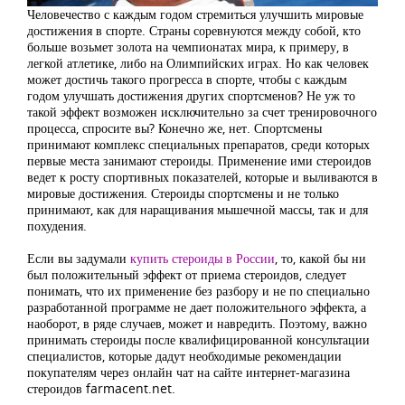
Человечество с каждым годом стремиться улучшить мировые
достижения в спорте. Страны соревнуются между собой, кто
больше возьмет золота на чемпионатах мира, к примеру, в
легкой атлетике, либо на Олимпийских играх. Но как человек
может достичь такого прогресса в спорте, чтобы с каждым
годом улучшать достижения других спортсменов? Не уж то
такой эффект возможен исключительно за счет тренировочного
процесса, спросите вы? Конечно же, нет. Спортсмены
принимают комплекс специальных препаратов, среди которых
первые места занимают стероиды. Применение ими стероидов
ведет к росту спортивных показателей, которые и выливаются в
мировые достижения. Стероиды спортсмены и не только
принимают, как для наращивания мышечной массы, так и для
похудения.
Если вы задумали
купить стероиды в России
, то, какой бы ни
был положительный эффект от приема стероидов, следует
понимать, что их применение без разбору и не по специально
разработанной программе не дает положительного эффекта, а
наоборот, в ряде случаев, может и навредить. Поэтому, важно
принимать стероиды после квалифицированной консультации
специалистов, которые дадут необходимые рекомендации
покупателям через онлайн чат на сайте интернет-магазина
стероидов farmacent.net.