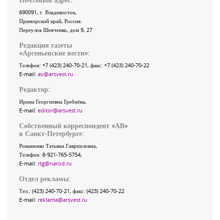
690091
, г.
Владивосток
,
Приморский край
,
Россия
.
Переулок Шевченко
, дом 9, 27
Редакция газеты
«
Арсеньевские вести
»:
Телефон:
+7 (423) 240-70-21
, факс:
+7 (423) 240-70-22
E-mail:
av@arsvest.ru
Редактор:
Ирина Георгиевна Гребнёва,
E-mail:
editor@arsvest.ru
Собственный корреспондент «АВ»
в Санкт-Петербурге:
Романенко Татьяна Гаврииловна,
Телефон: 8-921-765-5754,
E-mail:
rtg@narod.ru
Отдел рекламы:
Тел.: (423) 240-70-21, факс: (423) 240-70-22
E-mail:
reklama@arsvest.ru