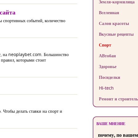
Земля-кормилица
сайта
Вселенная
ды спортивных событий, количество
Салон красоты
Вкусные рецепты
Спорт
ру, на neoplaybet.com. Большинство
АВтобан
о правил, которыми стоит
Здоровье
Посиделки
Hi-tech
Ремонт и строитель
. Чтобы делать ставки на спорт и
ВАШЕ МНЕНИЕ
почему, по вашем