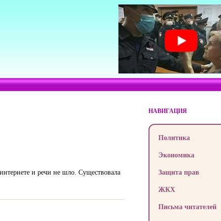
НАВИГАЦИЯ
Политика
Экономика
 интернете и речи не шло. Существовала
Защита прав
ЖКХ
Письма читателей