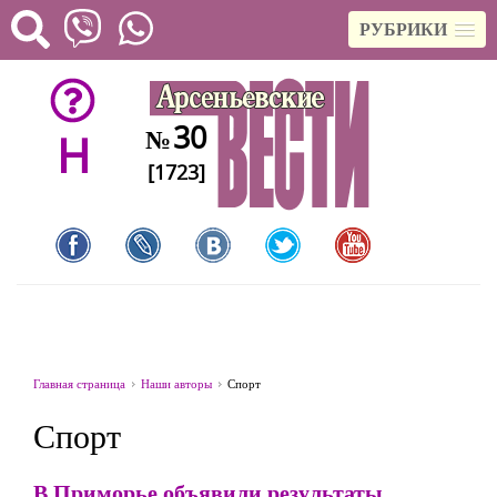
РУБРИКИ
30
№
H
[1723]
Главная страница
Наши авторы
Спорт
Спорт
В Приморье объявили результаты