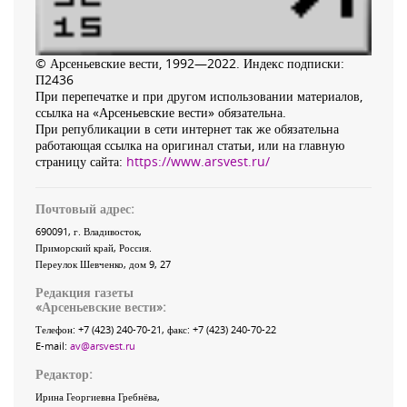
© Арсеньевские вести, 1992—2022. Индекс подписки:
П2436
При перепечатке и при другом использовании материалов,
ссылка на «Арсеньевские вести» обязательна.
При републикации в сети интернет так же обязательна
работающая ссылка на оригинал статьи, или на главную
страницу сайта:
https://www.arsvest.ru/
Почтовый адрес:
690091
, г.
Владивосток
,
Приморский край
,
Россия
.
Переулок Шевченко
, дом 9, 27
Редакция газеты
«
Арсеньевские вести
»:
Телефон:
+7 (423) 240-70-21
, факс:
+7 (423) 240-70-22
E-mail:
av@arsvest.ru
Редактор:
Ирина Георгиевна Гребнёва,