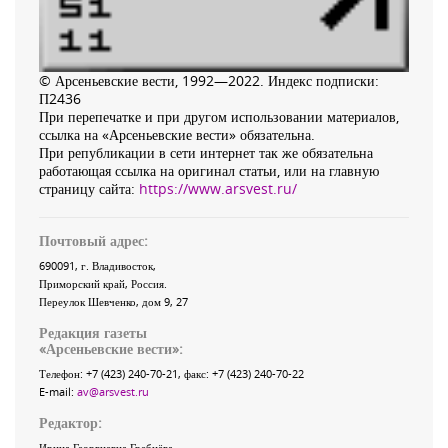
© Арсеньевские вести, 1992—2022. Индекс подписки:
П2436
При перепечатке и при другом использовании материалов,
ссылка на «Арсеньевские вести» обязательна.
При републикации в сети интернет так же обязательна
работающая ссылка на оригинал статьи, или на главную
страницу сайта:
https://www.arsvest.ru/
Почтовый адрес:
690091
, г.
Владивосток
,
Приморский край
,
Россия
.
Переулок Шевченко
, дом 9, 27
Редакция газеты
«
Арсеньевские вести
»:
Телефон:
+7 (423) 240-70-21
, факс:
+7 (423) 240-70-22
E-mail:
av@arsvest.ru
Редактор:
Ирина Георгиевна Гребнёва,