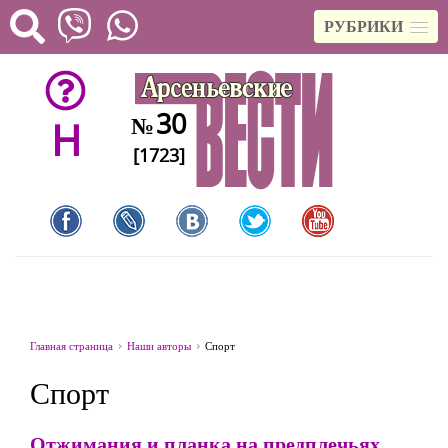
РУБРИКИ
30
№
H
[1723]
Главная страница
Наши авторы
Спорт
Спорт
Отжимания и планка на предплечьях