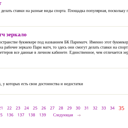
т
делать ставки на разные виды спорта. Площадка популярная, поскольку 
тч зеркало
странстве букмекере под названием БК Париматч. Именно этот букмеке
на рабочее зеркало Пари матч, то здесь они смогут делать ставки на спо
беттеров все данные в личном кабинете. Единственное, чем отличается зер
 у которых есть свои достоинства и недостатки
35
21
22
23
24
25
26
27
28
29
30
31
32
33
34
35
136
137
138
139
Следующая