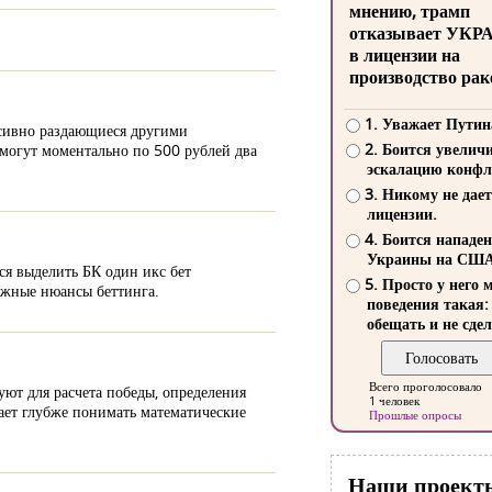
мнению, трамп
отказывает УКР
в лицензии на
производство рак
1. Уважает Путин
нсивно раздающиеся другими
2. Боится увелич
 могут моментально по 500 рублей два
эскалацию конфл
3. Никому не дает
лицензии.
4. Боится нападе
Украины на СШ
ся выделить БК один икс бет
5. Просто у него 
важные нюансы беттинга.
поведения такая:
обещать и не сдел
Всего проголосовало
уют для расчета победы, определения
1 человек
гает глубже понимать математические
Прошлые опросы
Наши проект