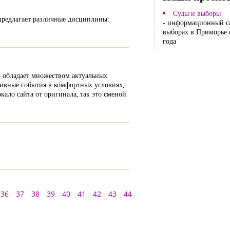
Суды и выборы
предлагает различные дисциплины:
- информационный с
выборах в Приморье 
года
р обладает множеством актуальных
ртивные события в комфортных условиях,
кало сайта от оригинала, так это сменой
36
37
38
39
40
41
42
43
44