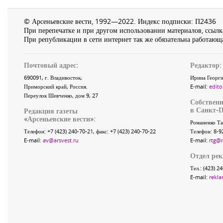
© Арсеньевские вести, 1992—2022. Индекс подписки: П2436
При перепечатке и при другом использовании материалов, ссылка
При републикации в сети интернет так же обязательна работающа
Почтовый адрес:
Редактор:
690091
, г.
Владивосток
,
Ирина Георги
Приморский край
,
Россия
.
E-mail:
edito
Переулок Шевченко
, дом 9, 27
Собственн
в Санкт-П
Редакция газеты
«
Арсеньевские вести
»:
Романенко Та
Телефон:
+7 (423) 240-70-21
, факс:
+7 (423) 240-70-22
Телефон: 8-9
E-mail:
av@arsvest.ru
E-mail:
rtg@
Отдел ре
Тел.: (423) 2
E-mail:
rekla