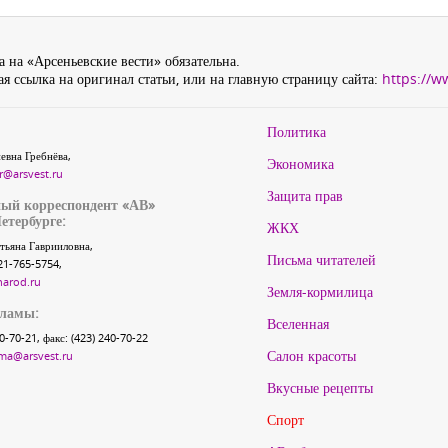
 на «Арсеньевские вести» обязательна.
я ссылка на оригинал статьи, или на главную страницу сайта:
https://w
Политика
евна Гребнёва,
Экономика
r@arsvest.ru
Защита прав
ый корреспондент «АВ»
етербурге:
ЖКХ
тьяна Гаврииловна,
Письма читателей
21-765-5754,
narod.ru
Земля-кормилица
кламы:
Вселенная
40-70-21, факс: (423) 240-70-22
Салон красоты
ma@arsvest.ru
Вкусные рецепты
Спорт