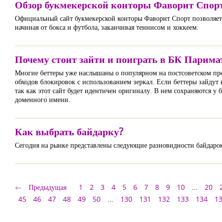
Обзор букмекерской конторы Фаворит Спор
Официальный сайт букмекерской конторы Фаворит Спорт позволяет 
начиная от бокса и футбола, заканчивая теннисом и хоккеем.
Почему стоит зайти и поиграть в БК Парима
Многие беттеры уже наслышаны о популярном на постсоветском про
обходов блокировок с использованием зеркал. Если беттеры зайдут 
так как этот сайт будет идентичен оригиналу. В нем сохраняются у 
доменного имени.
Как выбрать байдарку?
Сегодня на рынке представлены следующие разновидности байдарок,
Предыдущая
1
2
3
4
5
6
7
8
9
10
...
20
45
46
47
48
49
50
...
130
131
132
133
134
1