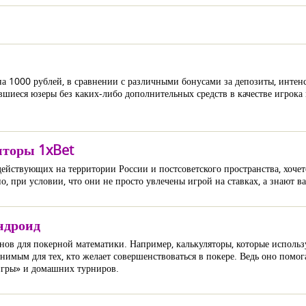
на 1000 рублей, в сравнении с различными бонусами за депозиты, инте
шиеся юзеры без каких-либо дополнительных средств в качестве игрока
нторы 1xBet
действующих на территории России и постсоветского пространства, хочет
но, при условии, что они не просто увлечены игрой на ставках, а знают 
ндроид
нов для покерной математики. Например, калькуляторы, которые использ
нимым для тех, кто желает совершенствоваться в покере. Ведь оно помо
игры» и домашних турниров.