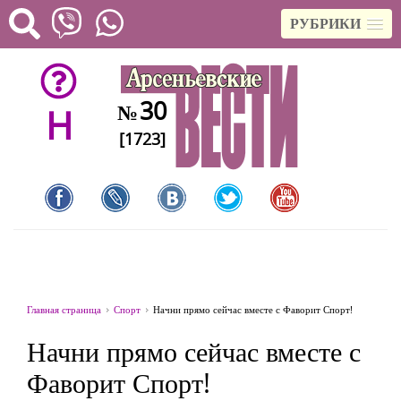
РУБРИКИ
30
№
H
[1723]
Главная страница
Спорт
Начни прямо сейчас вместе с Фаворит Спорт!
Начни прямо сейчас вместе с
Фаворит Спорт!