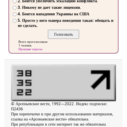
2. Боится увеличить эскалацию конфликта.
3. Никому не дает такие лицензии.
4. Боится нападения Украины на США
5. Просто у него манера поведения такая: обещать и
не сделать.
Всего проголосовало
1 человек
Прошлые опросы
© Арсеньевские вести, 1992—2022. Индекс подписки:
П2436
При перепечатке и при другом использовании материалов,
ссылка на «Арсеньевские вести» обязательна.
При републикации в сети интернет так же обязательна