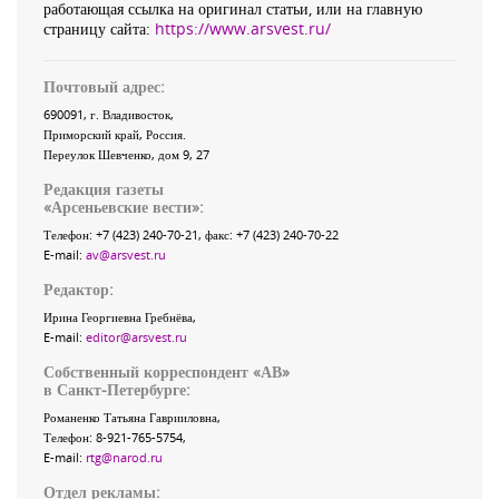
работающая ссылка на оригинал статьи, или на главную
страницу сайта:
https://www.arsvest.ru/
Почтовый адрес:
690091
, г.
Владивосток
,
Приморский край
,
Россия
.
Переулок Шевченко
, дом 9, 27
Редакция газеты
«
Арсеньевские вести
»:
Телефон:
+7 (423) 240-70-21
, факс:
+7 (423) 240-70-22
E-mail:
av@arsvest.ru
Редактор:
Ирина Георгиевна Гребнёва,
E-mail:
editor@arsvest.ru
Собственный корреспондент «АВ»
в Санкт-Петербурге:
Романенко Татьяна Гаврииловна,
Телефон: 8-921-765-5754,
E-mail:
rtg@narod.ru
Отдел рекламы: