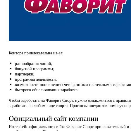
Контора привлекательна из-за:
разнообразия линий;
бонусной программы;
партнерки;
программы лояльности;
возможности пополнения счета разными платежными сервисами
быстрого обналичивания заработка.
Чтобы заработать на Фаворит Спорт, нужно ознакомиться с правилам
заработать на любом виде спорта. Прогнозы поединков помогут опре
Официальный сайт компании
Интерфейс официального сайта Фаворит Спорт привлекательный и и