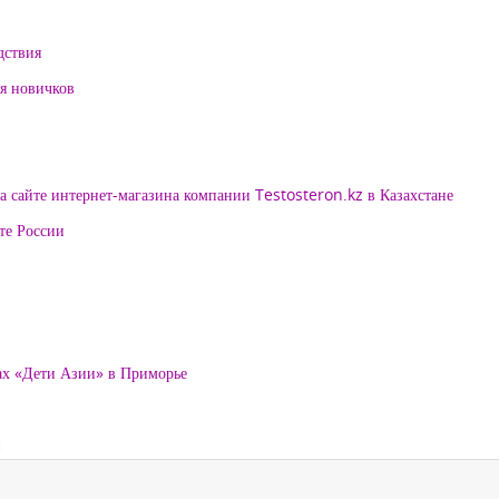
дствия
ля новичков
 сайте интернет-магазина компании Testosteron.kz в Казахстане
те России
ах «Дети Азии» в Приморье
и