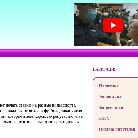
НАВИГАЦИЯ
Политика
Экономика
т делать ставки на разные виды спорта.
Защита прав
ы: начиная от бокса и футбола, заканчивая
нии, которая имеет хорошую репутацию и не
ЖКХ
тально, а персональные данные защищены
Письма читателей