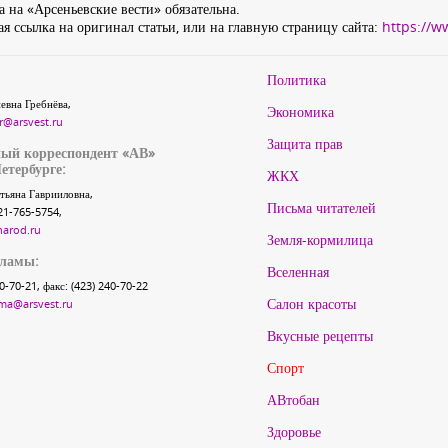
 на «Арсеньевские вести» обязательна.
я ссылка на оригинал статьи, или на главную страницу сайта:
https://w
Политика
евна Гребнёва,
Экономика
r@arsvest.ru
Защита прав
ый корреспондент «АВ»
етербурге:
ЖКХ
тьяна Гаврииловна,
Письма читателей
21-765-5754,
narod.ru
Земля-кормилица
кламы:
Вселенная
40-70-21, факс: (423) 240-70-22
Салон красоты
ma@arsvest.ru
Вкусные рецепты
Спорт
АВтобан
Здоровье