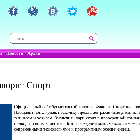
ы
Новости
Архив
аворит Спорт
Официальный сайт букмекерской конторы Фаворит Спорт позволяе
Площадка популярная, поскольку предлагает различные дисциплин
теннисом и хоккеем. Заключить пари стоит в проверенной компа
подводит своих клиентов. Вознаграждения выплачиваются момен
современными технологиями и программным обеспечением.