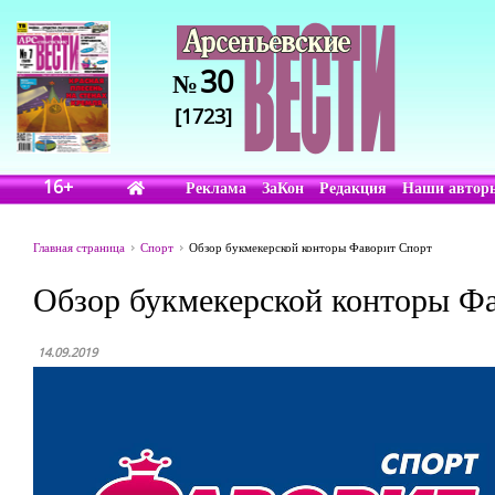
30
№
[1723]
16+
Реклама
ЗаКон
Редакция
Наши автор
Главная страница
Спорт
Обзор букмекерской конторы Фаворит Спорт
Обзор букмекерской конторы Ф
14.09.2019