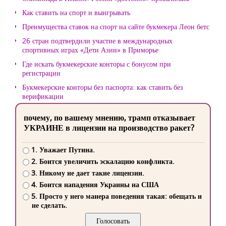
Как ставить на спорт и выигрывать
Преимущества ставок на спорт на сайте букмекера Леон бетс
26 стран подтвердили участие в международных
спортивных играх «Дети Азии» в Приморье
Где искать букмекерские конторы с бонусом при
регистрации
Букмекерские конторы без паспорта: как ставить без
верификации
почему, по вашему мнению, трамп отказывает
УКРАИНЕ в лицензии на производство ракет?
1. Уважает Путина.
2. Боится увеличить эскалацию конфликта.
3. Никому не дает такие лицензии.
4. Боится нападения Украины на США
5. Просто у него манера поведения такая: обещать и
не сделать.