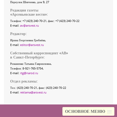
Переулок Шевченко
, дом 9, 27
Редакция газеты
«
Арсеньевские вести
»:
Телефон:
+7 (423) 240-70-21
, факс:
+7 (423) 240-70-22
E-mail:
av@arsvest.ru
Редактор:
Ирина Георгиевна Гребнёва,
E-mail:
editor@arsvest.ru
Собственный корреспондент «АВ»
в Санкт-Петербурге:
Романенко Татьяна Гаврииловна,
Телефон: 8-921-765-5754,
E-mail:
rtg@narod.ru
Отдел рекламы:
Тел.: (423) 240-70-21, факс: (423) 240-70-22
E-mail:
reklama@arsvest.ru
ОСНОВНОЕ МЕНЮ