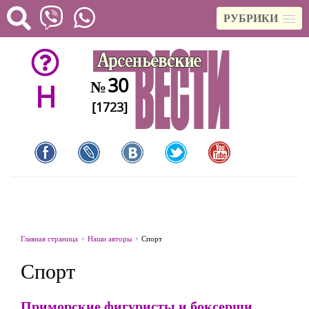
РУБРИКИ
30
№
H
[1723]
Главная страница
Наши авторы
Спорт
Спорт
Приморские фигуристы и боксерши