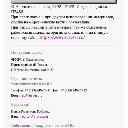
© Арсеньевские вести, 1992—2022. Индекс подписки:
П2436
При перепечатке и при другом использовании материалов,
ссылка на «Арсеньевские вести» обязательна.
При републикации в сети интернет так же обязательна
работающая ссылка на оригинал статьи, или на главную
страницу сайта:
https://www.arsvest.ru/
Почтовый адрес:
690091
, г.
Владивосток
,
Приморский край
,
Россия
.
Переулок Шевченко
, дом 9, 27
Редакция газеты
«
Арсеньевские вести
»:
Телефон:
+7 (423) 240-70-21
, факс:
+7 (423) 240-70-22
E-mail:
av@arsvest.ru
Редактор:
Ирина Георгиевна Гребнёва,
E-mail:
editor@arsvest.ru
Собственный корреспондент «АВ»