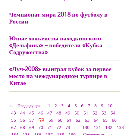
Чемпионат мира 2018 по футболу в
России
Юные хоккеисты находкинского
«Дельфина» – победители «Кубка
Содружества»
«Луч-2008» выиграл кубок за первое
место на международном турнире в
Китае
Предыдущая
1
2
3
4
5
6
7
8
9
10
...
43
44
45
46
47
48
49
50
51
52
53
54
58
55
56
57
59
60
61
62
63
64
65
66
67
68
69
70
71
72
73
...
130
131
132
133
134
135
136
137
138
139
Следующая