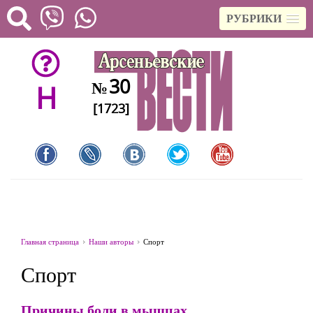
РУБРИКИ
30
№
H
[1723]
Главная страница
Наши авторы
Спорт
Спорт
Причины боли в мышцах