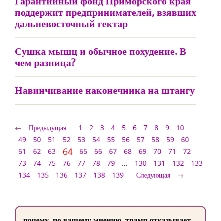
Гарантийный фонд Приморского края
поддержит предпринимателей, взявших
дальневосточный гектар
Сушка мышц и обычное похудение. В
чем разница?
Навинчивание наконечника на штангу
Предыдущая
1
2
3
4
5
6
7
8
9
10
...
49
50
51
52
53
54
55
56
57
58
59
60
64
61
62
63
65
66
67
68
69
70
71
72
73
74
75
76
77
78
79
...
130
131
132
133
134
135
136
137
138
139
Следующая
почему, по вашему мнению, трамп отказывает