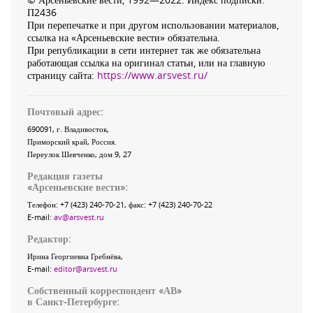
П2436
При перепечатке и при другом использовании материалов,
ссылка на «Арсеньевские вести» обязательна.
При републикации в сети интернет так же обязательна
работающая ссылка на оригинал статьи, или на главную
страницу сайта:
https://www.arsvest.ru/
Почтовый адрес:
690091
, г.
Владивосток
,
Приморский край
,
Россия
.
Переулок Шевченко
, дом 9, 27
Редакция газеты
«
Арсеньевские вести
»:
Телефон:
+7 (423) 240-70-21
, факс:
+7 (423) 240-70-22
E-mail:
av@arsvest.ru
Редактор:
Ирина Георгиевна Гребнёва,
E-mail:
editor@arsvest.ru
Собственный корреспондент «АВ»
в Санкт-Петербурге: