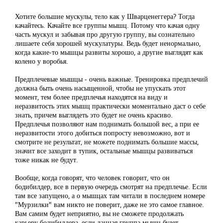
Хотите большие мускулы, тело как у Шварценеггера? Тогда
качайтесь. Качайте все группы мышц. Потому что качая одну
часть мускул и забывая про другую группу, вы сознательно
лишаете себя хорошей мускулатуры. Ведь будет ненормально,
когда какие-то мышцы развиты хорошо, а другие выглядят как
колено у воробья.
Предплечевые мышцы - очень важные. Тренировка предплечий
должна быть очень насыщенной, чтобы не упускать этот
момент, тем более предплечья находятся на виду и
неразвитость этих мышц практически моментально даст о себе
знать, причем выглядеть это будет не очень красиво.
Предплечья позволяют нам поднимать большой вес, а при ее
неразвитости этого добиться попросту невозможно, вот и
смотрите не результат, не можете поднимать большие массы,
значит все заходит в тупик, остальные мышцы развиваться
тоже никак не будут.
Вообще, когда говорят, что человек говорит, что он
бодибилдер, все в первую очередь смотрят на предплечье. Если
там все запущено, а о мышцах там читали в последнем номере
"Мурзилки" вам никто не поверит, даже не это самое главное.
Вам самим будет неприятно, вы не сможете продолжать
карьеру бодибилдера, если данная группа мышц будет