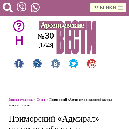
РУБРИКИ
30
№
H
[1723]
Главная страница
Спорт
Приморский «Адмирал» одержал победу над
«Локомотивом»
Приморский «Адмирал»
одержал победу над