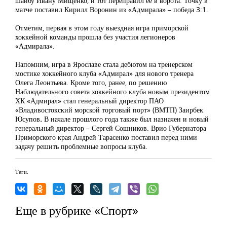
шайбу Ивану Мищенко, и тот переправил ее в ворота. Точку в
матче поставил Кирилл Воронин из «Адмирала» – победа 3:1.
Отметим, первая в этом году выездная игра приморской
хоккейной команды прошла без участия легионеров
«Адмирала».
Напомним, игра в Ярославе стала дебютом на тренерском
мостике хоккейного клуба «Адмирал» для нового тренера
Олега Леонтьева. Кроме того, ранее, по решению
Наблюдательного совета хоккейного клуба новым президентом
ХК «Адмирал» стал генеральный директор ПАО
«Владивостокский морской торговый порт» (ВМТП) Заирбек
Юсупов
.
В начале прошлого года также был назначен и новый
генеральный директор – Сергей Сошников. Врио Губернатора
Приморского края Андрей Тарасенко поставил перед ними
задачу решить проблемные вопросы клуба.
Теги:
Еще в рубрике «Спорт»