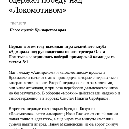
«Локомотивом»
19.01.2018
Пресс-служба Приморского края
Первая в этом году выездная игра хоккейного клуба
«Адмирал» под руководством нового тренера Олега
Леонтьева завершилась победой приморской команды со
счетом 3:1.
Матч между «Адмиралом» и «Локомотивом» прошел в
Ярославле и начался с атак приморцев, которые с первых смен
заперли хозяев в зоне. Второй период остался за хозяевами,
они чаще атаковали, в три раза перебросав дальневосточников,
но безрезультатно. В обороне «моряки» действовали надежно и
самоотверженно, а в воротах блистал Никита Серебряков.
В третьем периоде счет открыл Брендон Козун из
«Локомотива», затем адмиралец Иван Глазков от синей линии
попал точно в «девятку», а еще через три минуты «моряки»
сумели выйти вперед. Павел Махановский из-за ворот скинул