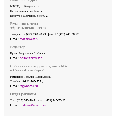
690091
, г.
Владивосток
,
Приморский край
,
Россия
.
Переулок Шевченко
, дом 9, 27
Редакция газеты
«
Арсеньевские вести
»:
Телефон:
+7 (423) 240-70-21
, факс:
+7 (423) 240-70-22
E-mail:
av@arsvest.ru
Редактор:
Ирина Георгиевна Гребнёва,
E-mail:
editor@arsvest.ru
Собственный корреспондент «АВ»
в Санкт-Петербурге:
Романенко Татьяна Гаврииловна,
Телефон: 8-921-765-5754,
E-mail:
rtg@narod.ru
Отдел рекламы:
Тел.: (423) 240-70-21, факс: (423) 240-70-22
E-mail:
reklama@arsvest.ru