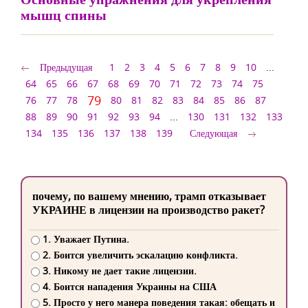
мышц спины
Предыдущая
1
2
3
4
5
6
7
8
9
10
...
64
65
66
67
68
69
70
71
72
73
74
75
79
76
77
78
80
81
82
83
84
85
86
87
88
89
90
91
92
93
94
...
130
131
132
133
134
135
136
137
138
139
Следующая
почему, по вашему мнению, трамп отказывает
УКРАИНЕ в лицензии на производство ракет?
1. Уважает Путина.
2. Боится увеличить эскалацию конфликта.
3. Никому не дает такие лицензии.
4. Боится нападения Украины на США
5. Просто у него манера поведения такая: обещать и